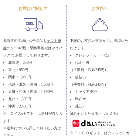
お届けに関して
お支払い
北海道の工場から全商品を
ヤマト運
下記のお支払い方法からお選びいた
輸
のクール便(一部離島地域はゆうパ
だけます。
ック)でお届けしております。
クレジットカード払い
北海道：650円
代金引換
東北：950円
（手数料：税込245円）
関東：1,050円
後払い
信越・北陸・東海：1,080円
（手数料：税込245円）
近畿・中国・四国：1,170円
キャリア決済
九州：1,300円
PayPay
沖縄：2,400円
d払い
※「ロイズeギフト」は送料が異なり
(dポイントたまる・つかえる)
ます
※送料について詳しく知りたい方は
※「ロイズeギフト」はクレジットカ
こちら