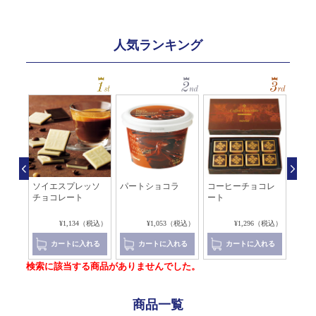
人気ランキング
チチ
ソイエスプレッソ
パートショコラ
コーヒーチョコレ
コー
チョコレート
ート
チョ
8（税込）
¥1,134（税込）
¥1,053（税込）
¥1,296（税込）
れる
カートに入れる
カートに入れる
カートに入れる
検索に該当する商品がありませんでした。
商品一覧