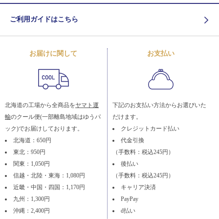
ご利用ガイドはこちら
お届けに関して
お支払い
北海道の工場から全商品を
ヤマト運
下記のお支払い方法からお選びいた
輸
のクール便(一部離島地域はゆうパ
だけます。
ック)でお届けしております。
クレジットカード払い
北海道：650円
代金引換
東北：950円
（手数料：税込245円）
関東：1,050円
後払い
信越・北陸・東海：1,080円
（手数料：税込245円）
近畿・中国・四国：1,170円
キャリア決済
九州：1,300円
PayPay
沖縄：2,400円
d払い