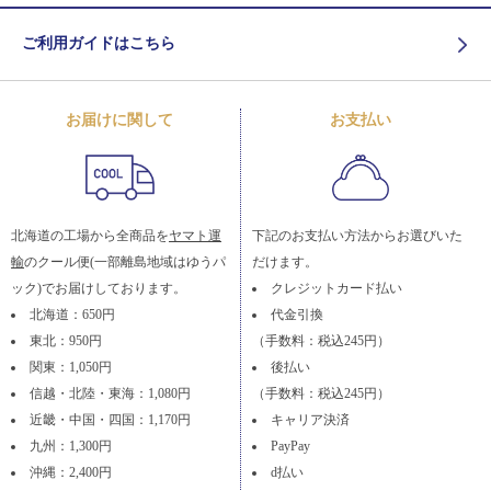
ご利用ガイドはこちら
お届けに関して
お支払い
北海道の工場から全商品を
ヤマト運
下記のお支払い方法からお選びいた
輸
のクール便(一部離島地域はゆうパ
だけます。
ック)でお届けしております。
クレジットカード払い
北海道：650円
代金引換
東北：950円
（手数料：税込245円）
関東：1,050円
後払い
信越・北陸・東海：1,080円
（手数料：税込245円）
近畿・中国・四国：1,170円
キャリア決済
九州：1,300円
PayPay
沖縄：2,400円
d払い