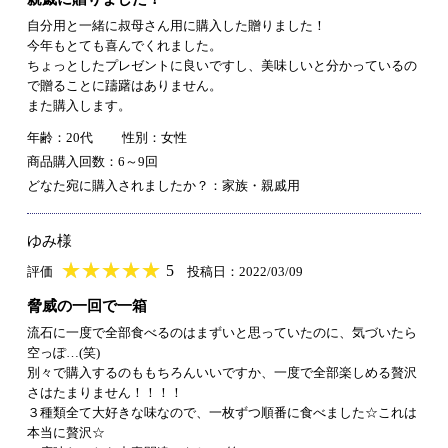
自分用と一緒に叔母さん用に購入した贈りました！
今年もとても喜んでくれました。
ちょっとしたプレゼントに良いですし、美味しいと分かっているの
で贈ることに躊躇はありません。
また購入します。
年齢：20代
性別：女性
商品購入回数：6～9回
どなた宛に購入されましたか？：家族・親戚用
ゆみ様
★
★★★★★
★
★
★
★
5
評価
投稿日：2022/03/09
脅威の一回で一箱
流石に一度で全部食べるのはまずいと思っていたのに、気づいたら
空っぽ…(笑)
別々で購入するのももちろんいいですか、一度で全部楽しめる贅沢
さはたまりません！！！！
３種類全て大好きな味なので、一枚ずつ順番に食べました☆これは
本当に贅沢☆