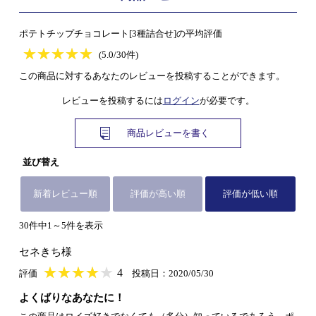
ポテトチップチョコレート[3種詰合せ]の平均評価
★
★★★★★
★
★
★
★
(5.0/30件)
この商品に対するあなたのレビューを投稿することができます。
レビューを投稿するには
ログイン
が必要です。
商品レビューを書く
並び替え
新着レビュー順
評価が高い順
評価が低い順
30件中1～5件を表示
セネきち様
★
★★★★★
★
★
★
★
4
評価
投稿日：2020/05/30
よくばりなあなたに！