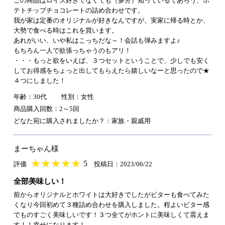
この商品はロイズ好きでなくても（多分）知っているであろう、ポ
テトチップチョコレートの詰め合わせです。
我が家は定番のオリジナルが好きなんですが、実家に帰る時とか、
大勢で食べる時はこれを買います。
あれがいい、いや私はこっちだな～！会話も弾みますよ♪
もちろん一人で欲張っちゃうのもアリ！
・・・もっと欲をいえば、３つセットということで、少しでも安く
してお得感をちょっと出してもらえたら嬉しいなーと思ったので★
４つにしました！
年齢：30代
性別：女性
商品購入回数：2～5回
どなた宛に購入されましたか？：家族・親戚用
まーちゃん様
★
★★★★★
★
★
★
★
5
評価
投稿日：2023/06/22
全部美味しい！
前からオリジナルとホワイトは大好きでしたがビターも食べてみた
くなり今回初めて３種詰め合わせを購入しました。程よいビター感
でものすごく美味しいです！３つ全てがホントに美味しくて震えま
す！！幸せになります！