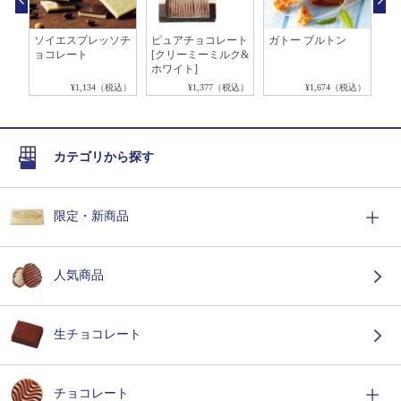
エハ
ソイエスプレッソチ
ピュアチョコレート
ガトー ブルトン
ロ
リ
ョコレート
[クリーミーミルク&
合
ホワイト]
税込）
¥1,134（税込）
¥1,377（税込）
¥1,674（税込）
カテゴリから探す
限定・新商品
人気商品
生チョコレート
チョコレート