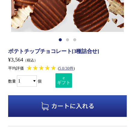
ポテトチップチョコレート[3種詰合せ]
¥3,564
（税込）
★★★★★
★★★★★
平均評価
(
5.0/30件
)
e
数量
個
ギフト