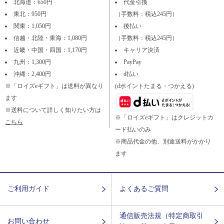
北海道：650円
代金引換
東北：950円
（手数料：税込245円）
関東：1,050円
後払い
信越・北陸・東海：1,080円
（手数料：税込245円）
近畿・中国・四国：1,170円
キャリア決済
九州：1,300円
PayPay
沖縄：2,400円
d払い
※「ロイズeギフト」は送料が異なり
(dポイントたまる・つかえる)
ます
※送料について詳しく知りたい方は
※「ロイズeギフト」はクレジットカ
こちら
ード払いのみ
※商品代金の他、別途送料がかかり
ます
ご利用ガイド
よくあるご質問
通信販売法規（特定商取引
お問い合わせ