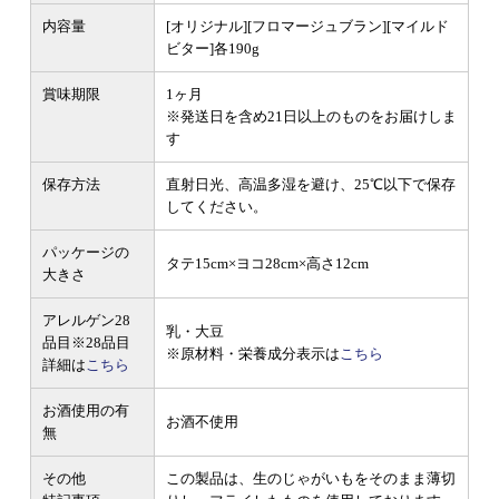
内容量
[オリジナル][フロマージュブラン][マイルド
ビター]各190g
賞味期限
1ヶ月
※発送日を含め21日以上のものをお届けしま
す
保存方法
直射日光、高温多湿を避け、25℃以下で保存
してください。
パッケージの
タテ15cm×ヨコ28cm×高さ12cm
大きさ
アレルゲン28
乳・大豆
品目
※28品目
※原材料・栄養成分表示は
こちら
詳細は
こちら
お酒使用の有
お酒不使用
無
その他
この製品は、生のじゃがいもをそのまま薄切