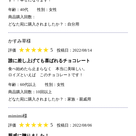
年齢：40代
性別：女性
商品購入回数：
どなた宛に購入されましたか？：自分用
かすみ草様
★
★★★★★
★
★
★
★
5
評価
投稿日：2022/08/14
誰に差し上げても喜ばれるチョコレート
食べ始めたら止まらなく 本当に美味しい。
ロイズといえば このチョコレートです！
年齢：60代以上
性別：女性
商品購入回数：10回以上
どなた宛に購入されましたか？：家族・親戚用
mimimi様
★
★★★★★
★
★
★
★
5
評価
投稿日：2022/08/06
親戚に贈りました！