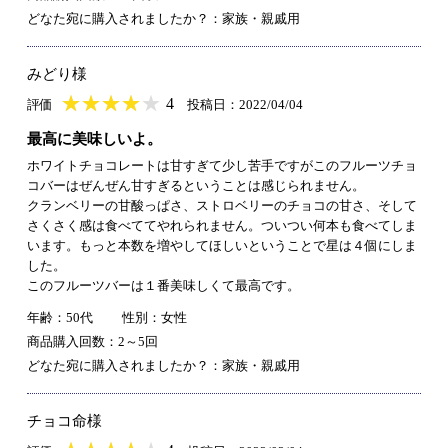
どなた宛に購入されましたか？：家族・親戚用
みどり様
★
★★★★★
★
★
★
★
4
評価
投稿日：2022/04/04
最高に美味しいよ。
ホワイトチョコレートは甘すぎて少し苦手ですがこのフルーツチョ
コバーはぜんぜん甘すぎるということは感じられません。
クランベリーの甘酸っぱさ、ストロベリーのチョコの甘さ、そして
さくさく感は食べててやれられません。ついつい何本も食べてしま
います。もっと本数を増やしてほしいということで星は４個にしま
した。
このフルーツバーは１番美味しくて最高です。
年齢：50代
性別：女性
商品購入回数：2～5回
どなた宛に購入されましたか？：家族・親戚用
チョコ命様