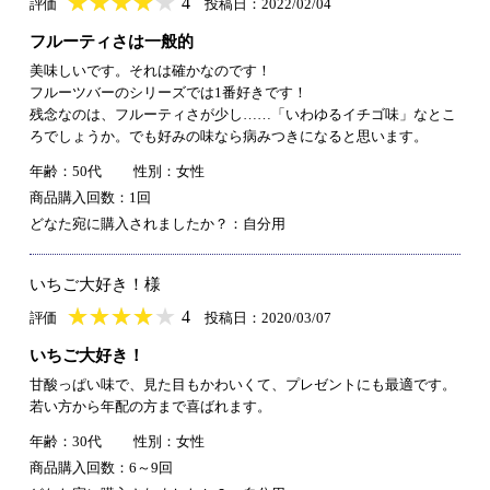
★
★★★★★
★
★
★
★
4
評価
投稿日：2022/02/04
フルーティさは一般的
美味しいです。それは確かなのです！
フルーツバーのシリーズでは1番好きです！
残念なのは、フルーティさが少し……「いわゆるイチゴ味」なとこ
ろでしょうか。でも好みの味なら病みつきになると思います。
年齢：50代
性別：女性
商品購入回数：1回
どなた宛に購入されましたか？：自分用
いちご大好き！様
★
★★★★★
★
★
★
★
4
評価
投稿日：2020/03/07
いちご大好き！
甘酸っぱい味で、見た目もかわいくて、プレゼントにも最適です。
若い方から年配の方まで喜ばれます。
年齢：30代
性別：女性
商品購入回数：6～9回