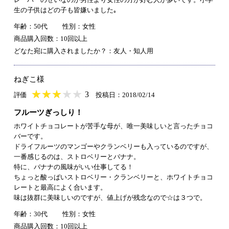
生の子供はどの子も皆嫌いました｡
年齢：50代
性別：女性
商品購入回数：10回以上
どなた宛に購入されましたか？：友人・知人用
ねぎこ様
★
★★★★★
★
★
★
★
3
評価
投稿日：2018/02/14
フルーツぎっしり！
ホワイトチョコレートが苦手な母が、唯一美味しいと言ったチョコ
バーです。
ドライフルーツのマンゴーやクランベリーも入っているのですが、
一番感じるのは、ストロベリーとバナナ。
特に、バナナの風味がいい仕事してる！
ちょっと酸っぱいストロベリー・クランベリーと、ホワイトチョコ
レートと最高によく合います。
味は抜群に美味しいのですが、値上げが残念なので☆は３つで。
年齢：30代
性別：女性
商品購入回数：10回以上