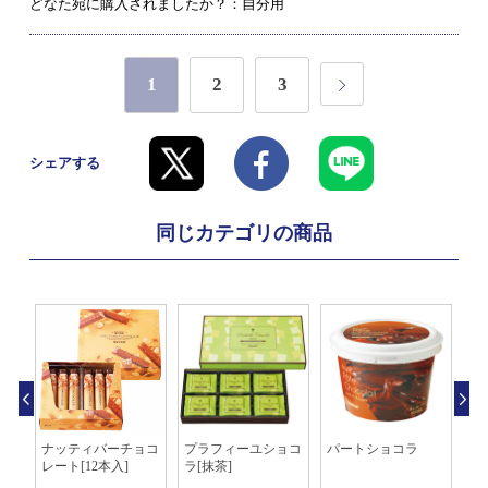
どなた宛に購入されましたか？：自分用
1
2
3
シェアする
同じカテゴリの商品
入]
ナッティバーチョコ
プラフィーユショコ
パートショコラ
ピ
レート[12本入]
ラ[抹茶]
チ