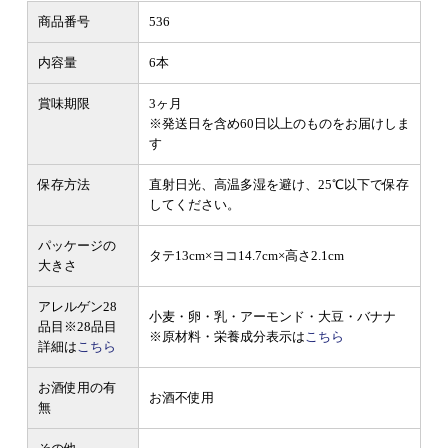
商品番号
536
内容量
6本
賞味期限
3ヶ月
※発送日を含め60日以上のものをお届けしま
す
保存方法
直射日光、高温多湿を避け、25℃以下で保存
してください。
パッケージの
タテ13cm×ヨコ14.7cm×高さ2.1cm
大きさ
アレルゲン28
小麦・卵・乳・アーモンド・大豆・バナナ
品目
※28品目
※原材料・栄養成分表示は
こちら
詳細は
こちら
お酒使用の有
お酒不使用
無