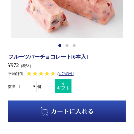
フルーツバーチョコレート[6本入]
¥972
（税込）
★★★★★
★★★★★
平均評価
(
4.7/43件
)
e
数量
個
ギフト