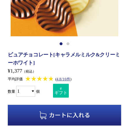
ピュアチョコレート[キャラメルミルク&クリーミ
ーホワイト]
¥1,377
（税込）
★★★★★
★★★★★
平均評価
(
4.8/16件
)
e
数量
個
ギフト