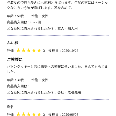
包装なので持ち歩きにも便利と喜ばれます。年配の方にはベーシッ
クなこういう物が喜ばれます。私を含めて。
年齢：50代
性別：女性
商品購入回数：6～9回
どなた宛に購入されましたか？：友人・知人用
みい様
★
★★★★★
★
★
★
★
5
評価
投稿日：2020/10/26
ご挨拶に
バトンクッキーと共に職場への挨拶に使いました。喜んでもらえま
した。
年齢：30代
性別：女性
商品購入回数：
どなた宛に購入されましたか？：会社・取引先用
S様
★
★★★★★
★
★
★
★
5
評価
投稿日：2020/06/03