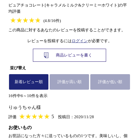
ピュアチョコレート[キャラメルミルク&クリーミーホワイト]の平
均評価
★
★★★★★
★
★
★
★
(4.8/16件)
この商品に対するあなたのレビューを投稿することができます。
レビューを投稿するには
ログイン
が必要です。
商品レビューを書く
並び替え
新着レビュー順
評価が高い順
評価が低い順
16件中6～10件を表示
りゅうちゃん様
★
★★★★★
★
★
★
★
5
評価
投稿日：2020/11/28
お使いもの
お世話になった方々に送っているものの1つです。美味しいし、個