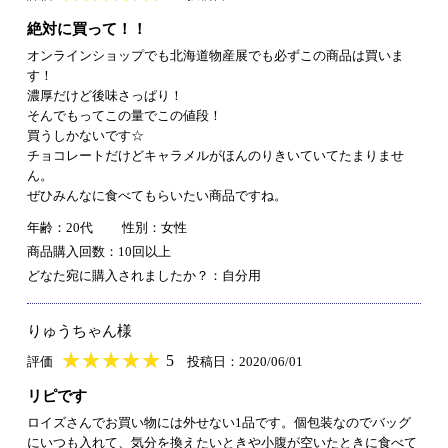
絶対に買って！！
オンラインショップでも北海道物産展でも必ずこの商品は買いま
す！
濃厚だけど後味さっぱり！
そんでもってこの量でこの値段！
買うしかないです☆
チョコレートだけどキャラメルがほんのりきいていてたまりませ
ん。
ぜひみんなに食べてもらいたい商品ですね。
年齢：20代
性別：女性
商品購入回数：10回以上
どなた宛に購入されましたか？：自分用
りゅうちゃん様
★
★★★★★
★
★
★
★
5
評価
投稿日：2020/06/01
リピです
ロイズさんでお買い物には外せない1品です。個包装なのでバッグ
にいつも入れて、気分を換えたいときや小腹が空いたときに食べて