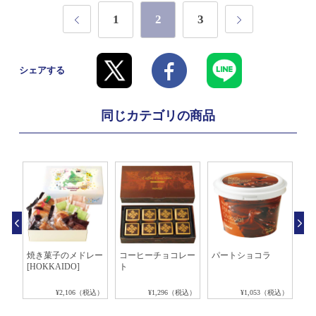
1
2
3
シェアする
同じカテゴリの商品
ョコ
焼き菓子のメドレー
コーヒーチョコレー
パートショコラ
ピ
ル]
[HOKKAIDO]
ト
[
税込）
¥2,106（税込）
¥1,296（税込）
¥1,053（税込）