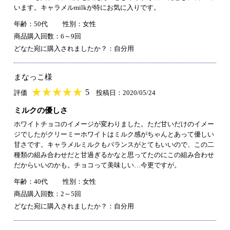
います。キャラメルmilkが特にお気に入りです。
年齢：50代
性別：女性
商品購入回数：6～9回
どなた宛に購入されましたか？：自分用
まなっこ様
★
★★★★★
★
★
★
★
5
評価
投稿日：2020/05/24
ミルクの優しさ
ホワイトチョコのイメージが変わりました。ただ甘いだけのイメー
ジでしたがクリーミーホワイトはミルク感がちゃんとあって優しい
甘さです。キャラメルミルクもバランスがとてもいいので、この二
種類の組み合わせだと甘過ぎるかなと思ってたのにこの組み合わせ
だからいいのかも。チョコって美味しい…今更ですが。
年齢：40代
性別：女性
商品購入回数：2～5回
どなた宛に購入されましたか？：自分用