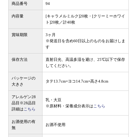
商品番号
94
内容量
[キャラメルミルク]20枚・[クリーミーホワイ
ト]20枚／計40枚
賞味期限
3ヶ月
※発送日を含め60日以上のものをお届けしま
す
保存方法
直射日光、高温多湿を避け、25℃以下で保存
してください。
パッケージの
タテ13.7cm×ヨコ14.7cm×高さ4.8cm
大きさ
アレルゲン28
乳・大豆
品目
※28品目
※原材料・栄養成分表示は
こちら
詳細は
こちら
お酒使用の有
お酒不使用
無