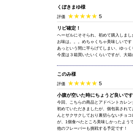
くぼきまゆ様
★
★★★★★
★
★
★
★
5
評価
リピ確定！
ヘーゼルにそそられ、初めて購入しまし
お味は。。。めちゃくちゃ美味しいです
あっという間に平らげてしまい、ゆっく
今度は３箱買いたいくらいですが、大箱
このみ様
★
★★★★★
★
★
★
★
5
評価
小腹が空いた時にちょうど良いです
今回、こちらの商品とアドベントカレン
初めていただきましたが、個包装されて
んとサクサクしており裏切らないチョコ
が、1個食べたところ美味しかったよう
他のフレーバーも挑戦する予定です！