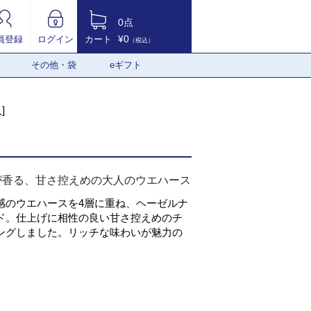
0点
¥0
員登録
ログイン
カート
（税込）
その他・袋
eギフト
]
が香る、甘さ控えめの大人のウエハース
感のウエハースを4層に重ね、ヘーゼルナ
ド。仕上げに相性の良い甘さ控えめのチ
ングしました。リッチな味わいが魅力の
。