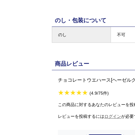
のし・包装について
のし
不可
商品レビュー
チョコレートウエハース[ヘーゼルク
★
★★★★★
★
★
★
★
(4.9/75件)
この商品に対するあなたのレビューを投
レビューを投稿するには
ログイン
が必要