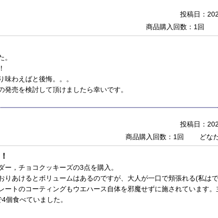
投稿日：2023
商品購入回数：1回
た。
！
り味わえばと後悔。。。
の発売を検討して頂けましたら幸いです。
投稿日：2022
商品購入回数：1回
どな
！
ダー，チョコクッキーズの3点を購入。
おりあけるとボリュームはあるのですが、大人が一口で頬張れる(私はで
レートのコーティングもウエハース自体を邪魔せずに施されています。
で4個食べていました。