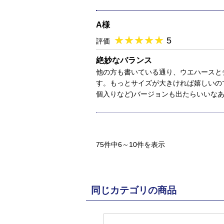
A様
★
★★★★★
★
★
★
★
5
評価
絶妙なバランス
他の方も書いている通り、ウエハースと
す。もっとサイズが大きければ嬉しいの
個入りなど)バージョンも出たらいいな
75件中6～10件を表示
同じカテゴリの商品