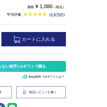
¥ 1,080
価格
（税込）
★
★★★★★
★
★
★
★
平均評価
(
4.9/75件
)
らない相手にeギフトで贈る
のeギフトとは？
録
商品レビューを書く