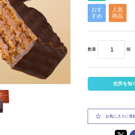
おす
人気
すめ
商品
数量
個
住所を知
お気に入りに登