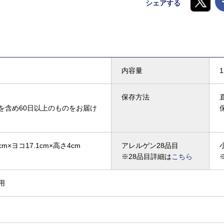
シェアする
内容量
保存方法
を含め60日以上のものをお届け
cm×ヨコ17.1cm×高さ4cm
アレルゲン28品目
※28品目詳細は
こちら
用