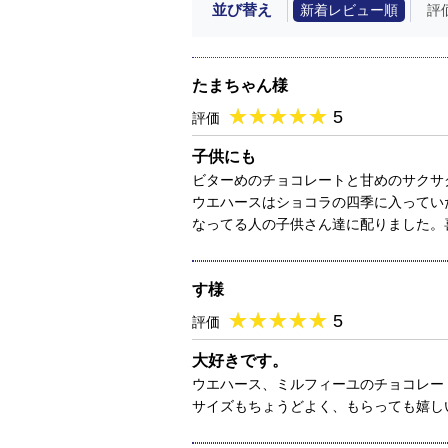
並び替え
新着レビュー順
評
たまちゃん様
★
★★★★★
★
★
★
★
5
評価
子供にも
ビターめのチョコレートと甘めのサクサ
ウエハースはショコラの四季に入ってい
なってる人の子供さん達に配りました。
す様
★
★★★★★
★
★
★
★
5
評価
大好きです。
ウエハース、ミルフィーユのチョコレー
サイズもちょうどよく、もらっても嬉し