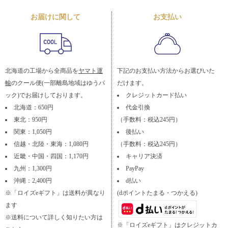
お届けに関して
お支払い
北海道の工場から全商品を
ヤマト運
下記のお支払い方法からお選びいた
輸
のクール便(一部離島地域はゆうパ
だけます。
ック)でお届けしております。
クレジットカード払い
北海道：650円
代金引換
東北：950円
（手数料：税込245円）
関東：1,050円
後払い
信越・北陸・東海：1,080円
（手数料：税込245円）
近畿・中国・四国：1,170円
キャリア決済
九州：1,300円
PayPay
沖縄：2,400円
d払い
※「ロイズeギフト」は送料が異なり
(dポイントたまる・つかえる)
ます
※送料について詳しく知りたい方は
※「ロイズeギフト」はクレジットカ