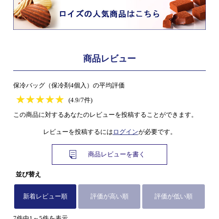
商品レビュー
保冷バッグ（保冷剤4個入）の平均評価
★
★★★★★
★
★
★
★
(4.9/7件)
この商品に対するあなたのレビューを投稿することができます。
レビューを投稿するには
ログイン
が必要です。
商品レビューを書く
並び替え
新着レビュー順
評価が高い順
評価が低い順
7件中1～5件を表示