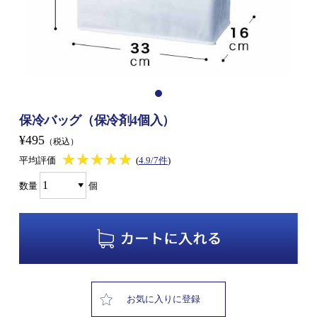
保冷バッグ（保冷剤4個入）
¥495
（税込）
★★★★★
★★★★★
平均評価
(
4.9/7件
)
数量
個
お気に入りに登録