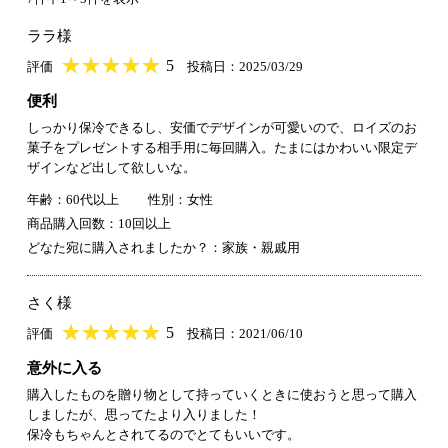
ララ様
★
★★★★★
★
★
★
★
5
評価
投稿日：2025/03/29
便利
しっかり保冷できるし、安価でデザインが可愛いので、ロイズのお
菓子をプレゼントする相手用に毎回購入。たまにはかわいい限定デ
ザインなど出して欲しいな。
年齢：60代以上
性別：女性
商品購入回数：10回以上
どなた宛に購入されましたか？：家族・親戚用
さく様
★
★★★★★
★
★
★
★
5
評価
投稿日：2021/06/10
意外に入る
購入したものを贈り物として持っていくときに使おうと思って購入
しましたが、思ってたより入りました！
保冷もちゃんとされてるのでとてもいいです。