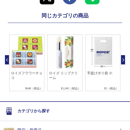
同じカテゴリの商品
ロイズフラワーチョ
ロイズ リップクリ
手提げポリ袋 小
シ
コ
ーム
ル 
税込）
¥648（税込）
¥1,045（税込）
¥5（税込）
カテゴリから探す