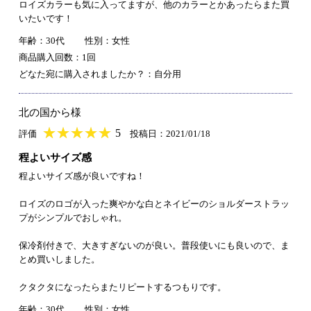
ロイズカラーも気に入ってますが、他のカラーとかあったらまた買
いたいです！
年齢：30代
性別：女性
商品購入回数：1回
どなた宛に購入されましたか？：自分用
北の国から様
★
★★★★★
★
★
★
★
5
評価
投稿日：2021/01/18
程よいサイズ感
程よいサイズ感が良いですね！
ロイズのロゴが入った爽やかな白とネイビーのショルダーストラッ
プがシンプルでおしゃれ。
保冷剤付きで、大きすぎないのが良い。普段使いにも良いので、ま
とめ買いしました。
クタクタになったらまたリピートするつもりです。
年齢：30代
性別：女性