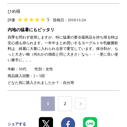
ひめ様
★
★★★★★
★
★
★
★
5
評価
投稿日：2019/11/24
内地の猛暑にもピッタリ
四季を問わず使用しますが、特に猛暑の要冷蔵商品を持ち帰る時は
安心感も得られます。一年中まとめ買いするヨーグルトや乳酸菌飲
料は、綺麗に大量に入れられる形で重宝しています。保冷剤が、も
っと大きい物（何れかの側面と同じ大きさ）なら・・・更に良い使
い勝手に。。。
年齢：50代
性別：女性
商品購入回数：2～5回
どなた宛に購入されましたか？：自分用
1
2
シェアする