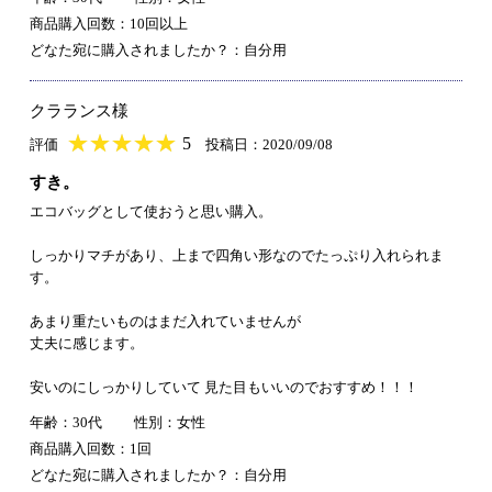
商品購入回数：10回以上
どなた宛に購入されましたか？：自分用
クラランス様
★
★★★★★
★
★
★
★
5
評価
投稿日：2020/09/08
すき。
エコバッグとして使おうと思い購入。
しっかりマチがあり、上まで四角い形なのでたっぷり入れられま
す。
あまり重たいものはまだ入れていませんが
丈夫に感じます。
安いのにしっかりしていて 見た目もいいのでおすすめ！！！
年齢：30代
性別：女性
商品購入回数：1回
どなた宛に購入されましたか？：自分用