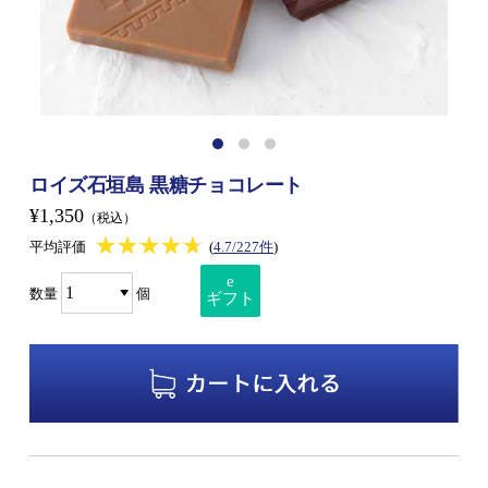
ロイズ石垣島 黒糖チョコレート
¥1,350
（税込）
★★★★★
★★★★★
平均評価
(
4.7/227件
)
e
数量
個
ギフト