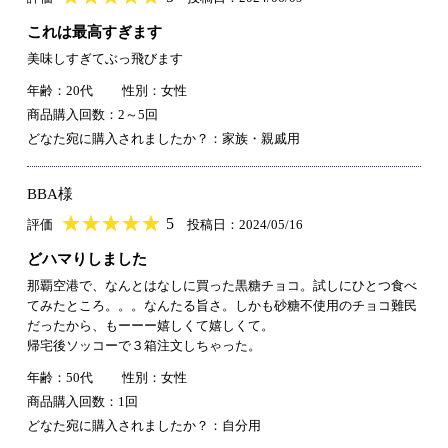
これは最高すぎます
美味しすぎてぶっ飛びます
年齢：20代
性別：女性
商品購入回数：2～5回
どなた宛に購入されましたか？：家族・親戚用
BBA様
★
★★★★★
★
★
★
★
5
評価
投稿日：2024/05/16
どハマりしました
那覇空港で、なんとはなしに買った黒糖チョコ。試しにひとつ食べ
てみたところ。。。なんたる旨さ。しかも砂糖不使用のチョコ難民
だったから、もーーー嬉しくて嬉しくて。
帰宅後ソッコーで３箱注文しちゃった。
年齢：50代
性別：女性
商品購入回数：1回
どなた宛に購入されましたか？：自分用