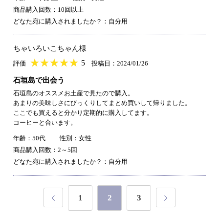
商品購入回数：10回以上
どなた宛に購入されましたか？：自分用
ちゃいろいこちゃん様
★
★★★★★
★
★
★
★
5
評価
投稿日：2024/01/26
石垣島で出会う
石垣島のオススメお土産で見たので購入。
あまりの美味しさにびっくりしてまとめ買いして帰りました。
ここでも買えると分かり定期的に購入してます。
コーヒーと合います。
年齢：50代
性別：女性
商品購入回数：2～5回
どなた宛に購入されましたか？：自分用
1
2
3