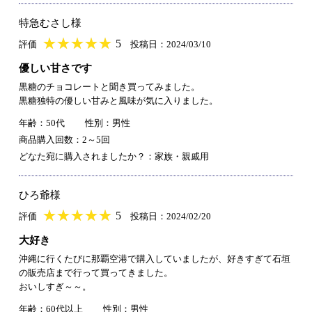
特急むさし様
★
★★★★★
★
★
★
★
5
評価
投稿日：2024/03/10
優しい甘さです
黒糖のチョコレートと聞き買ってみました。
黒糖独特の優しい甘みと風味が気に入りました。
年齢：50代
性別：男性
商品購入回数：2～5回
どなた宛に購入されましたか？：家族・親戚用
ひろ爺様
★
★★★★★
★
★
★
★
5
評価
投稿日：2024/02/20
大好き
沖縄に行くたびに那覇空港で購入していましたが、好きすぎて石垣
の販売店まで行って買ってきました。
おいしすぎ～～。
年齢：60代以上
性別：男性