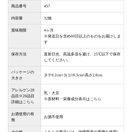
商品番号
457
内容量
32枚
賞味期限
4ヶ月
※発送日を含め60日以上のものをお届けしま
す
保存方法
直射日光、高温多湿を避け、25℃以下で保存
してください。
パッケージの
タテ8.2cm×ヨコ16.3cm×高さ2.8cm
大きさ
アレルゲン28
乳・大豆
品目
※28品目
※原材料・栄養成分表示は
こちら
詳細は
こちら
お酒使用の有
お酒不使用
無
その他
こちらの商品には、沖縄県産の黒糖を使用し