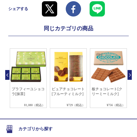
シェアする
同じカテゴリの商品
チョ
プラフィーユショコ
ピュアチョコレート
板チョコレート[ク
ロ
ラ[抹茶]
[フルーティミルク]
リーミーミルク]
チ
ュ
税込）
¥1,080（税込）
¥729（税込）
¥756（税込）
カテゴリから探す