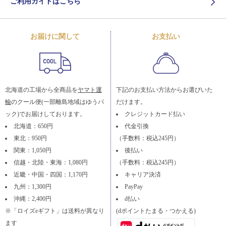
ご利用ガイドはこちら
お届けに関して
お支払い
北海道の工場から全商品を
ヤマト運
下記のお支払い方法からお選びいた
輸
のクール便(一部離島地域はゆうパ
だけます。
ック)でお届けしております。
クレジットカード払い
北海道：650円
代金引換
東北：950円
（手数料：税込245円）
関東：1,050円
後払い
信越・北陸・東海：1,080円
（手数料：税込245円）
近畿・中国・四国：1,170円
キャリア決済
九州：1,300円
PayPay
沖縄：2,400円
d払い
※「ロイズeギフト」は送料が異なり
(dポイントたまる・つかえる)
ます