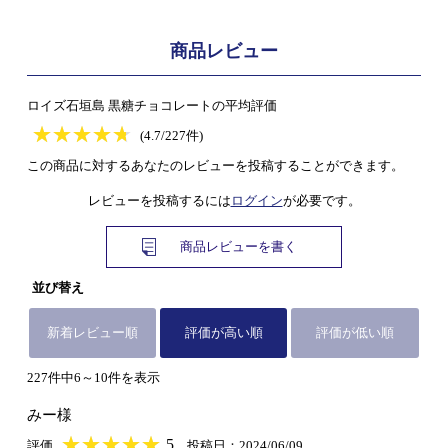
商品レビュー
ロイズ石垣島 黒糖チョコレートの平均評価
★
★★★★★
★
★
★
★
(4.7/227件)
この商品に対するあなたのレビューを投稿することができます。
レビューを投稿するには
ログイン
が必要です。
商品レビューを書く
並び替え
新着レビュー順
評価が高い順
評価が低い順
227件中6～10件を表示
みー様
★
★★★★★
★
★
★
★
5
評価
投稿日：2024/06/09