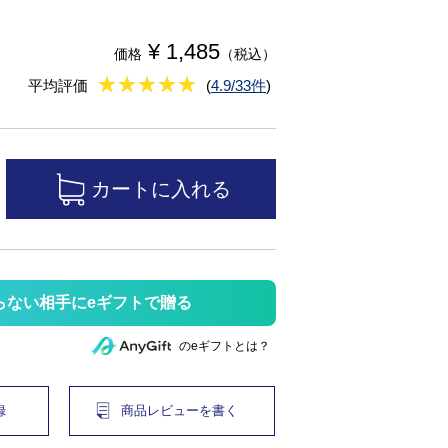
¥ 1,485
価格
（税込）
★
★★★★★
★
★
★
★
平均評価
(
4.9/33件
)
らない相手にeギフトで贈る
のeギフトとは？
録
商品レビューを書く