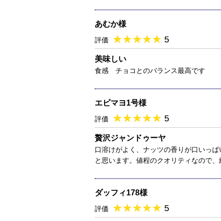
あむか様
★
★★★★★
★
★
★
★
5
評価
美味しい
食感 チョコとのバランス最高です
エビマヨ1号様
★
★★★★★
★
★
★
★
5
評価
贅沢ジャンドゥーヤ
口溶けがよく、ナッツの香りが口いっぱ
と思います。値程のクオリティなので、
ダッフィ178様
★
★★★★★
★
★
★
★
5
評価