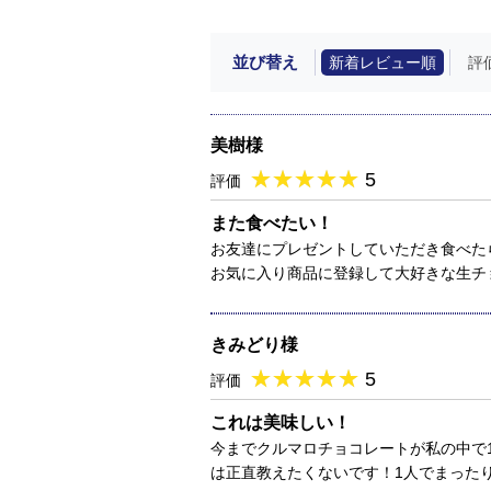
並び替え
新着レビュー順
評
美樹様
★
★★★★★
★
★
★
★
5
評価
また食べたい！
お友達にプレゼントしていただき食べた
お気に入り商品に登録して大好きな生チ
きみどり様
★
★★★★★
★
★
★
★
5
評価
これは美味しい！
今までクルマロチョコレートが私の中で
は正直教えたくないです！1人でまった