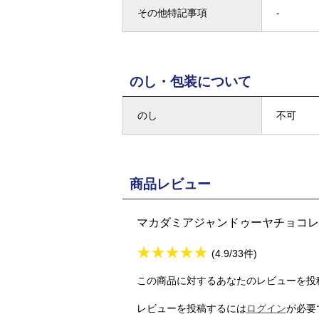
その他特記事項
-
のし・包装について
のし
不可
商品レビュー
マカダミアジャンドゥーヤチョコレ
★
★★★★★
★
★
★
★
(4.9/33件)
この商品に対するあなたのレビューを投
レビューを投稿するには
ログイン
が必要