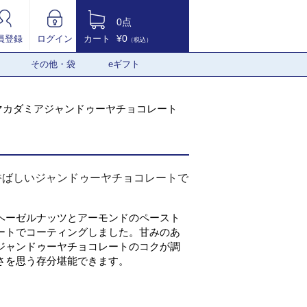
0点
¥0
員登録
ログイン
カート
（税込）
その他・袋
eギフト
マカダミアジャンドゥーヤチョコレート
香ばしいジャンドゥーヤチョコレートで
ヘーゼルナッツとアーモンドのペースト
ートでコーティングしました。甘みのあ
ジャンドゥーヤチョコレートのコクが調
さを思う存分堪能できます。