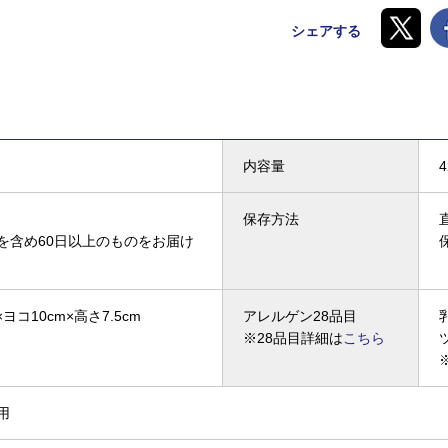
シェアする
内容量
4
保存方法
を含め60日以上のものをお届け
×ヨコ10cm×高さ7.5cm
アレルゲン28品目
※28品目詳細は
こちら
用