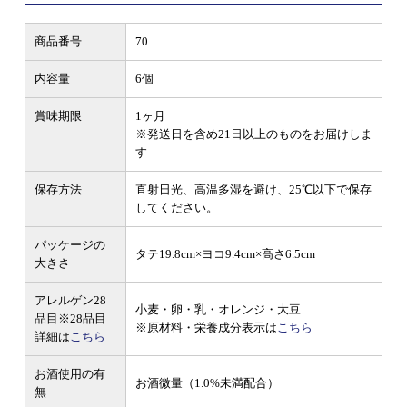
商品番号
70
内容量
6個
賞味期限
1ヶ月
※発送日を含め21日以上のものをお届けしま
す
保存方法
直射日光、高温多湿を避け、25℃以下で保存
してください。
パッケージの
タテ19.8cm×ヨコ9.4cm×高さ6.5cm
大きさ
アレルゲン28
小麦・卵・乳・オレンジ・大豆
品目
※28品目
※原材料・栄養成分表示は
こちら
詳細は
こちら
お酒使用の有
お酒微量（1.0%未満配合）
無