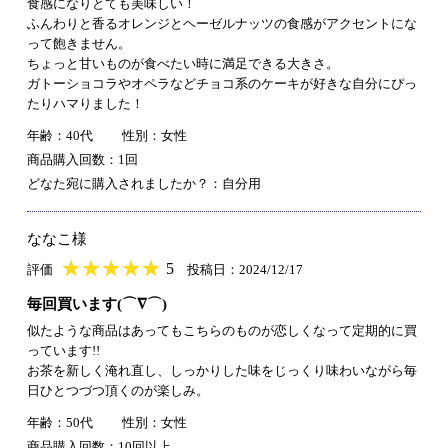
食感になりとても美味しい！
ふんわりと香るオレンジとヘーゼルナッツの食感がアクセントにな
って飽きません。
ちょっと甘いものが食べたい時に満足できる大きさ。
ガトーショコラやオペラなどチョコ系のケーキが好きな自分にぴっ
たりハマりました！
年齢：40代
性別：女性
商品購入回数：1回
どなた宛に購入されましたか？：自分用
ななこ様
★
★★★★★
★
★
★
★
5
評価
投稿日：2024/12/17
毎回買います(⌒∇⌒)
似たような商品はあってもこちらのものが恋しくなって定期的に買
っています!!
お茶を新しく淹れ直し、しっかりした味をじっくり味わいながら毎
日ひとつづつ頂くのが楽しみ。
年齢：50代
性別：女性
商品購入回数：10回以上