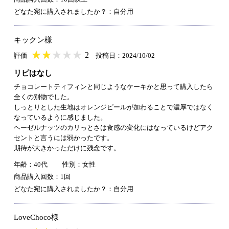
どなた宛に購入されましたか？：自分用
キックン様
★
★★★★★
★
★
★
★
2
評価
投稿日：2024/10/02
リピはなし
チョコレートティフィンと同じようなケーキかと思って購入したら
全くの別物でした。
しっとりとした生地はオレンジピールが加わることで濃厚ではなく
なっているように感じました。
ヘーゼルナッツのカリっとさは食感の変化にはなっているけどアク
セントと言うには弱かったです。
期待が大きかっただけに残念です。
年齢：40代
性別：女性
商品購入回数：1回
どなた宛に購入されましたか？：自分用
LoveChoco様