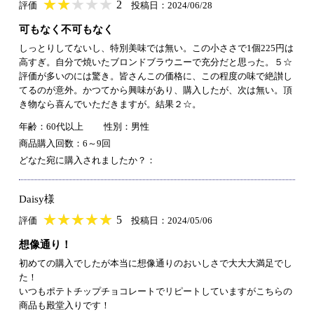
★
★★★★★
★
★
★
★
2
評価
投稿日：2024/06/28
可もなく不可もなく
しっとりしてないし、特別美味では無い。この小ささで1個225円は
高すぎ。自分で焼いたブロンドブラウニーで充分だと思った。５☆
評価が多いのには驚き。皆さんこの価格に、この程度の味で絶讃し
てるのが意外。かつてから興味があり、購入したが、次は無い。頂
き物なら喜んでいただきますが。結果２☆。
年齢：60代以上
性別：男性
商品購入回数：6～9回
どなた宛に購入されましたか？：
Daisy様
★
★★★★★
★
★
★
★
5
評価
投稿日：2024/05/06
想像通り！
初めての購入でしたが本当に想像通りのおいしさで大大大満足でし
た！
いつもポテトチップチョコレートでリピートしていますがこちらの
商品も殿堂入りです！