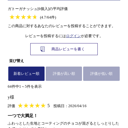
ガトーガナッシュ[6個入]の平均評価
★
★★★★★
★
★
★
★
(4.7/64件)
この商品に対するあなたのレビューを投稿することができます。
レビューを投稿するには
ログイン
が必要です。
商品レビューを書く
並び替え
新着レビュー順
評価が高い順
評価が低い順
64件中1～5件を表示
y様
★
★★★★★
★
★
★
★
5
評価
投稿日：2026/04/16
一つで大満足！
ふわっとした生地とコーティングのチョコが混ざるとしっとりした