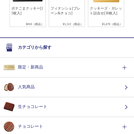
シェ
ポテごまクッキー[1
フィナンシェ[プレ
クッキーズ・ガレッ
バ
5枚入]
ーン&チョコ]
ト詰合せ[30枚入]
ー
税込）
¥810（税込）
¥1,512（税込）
¥5,670（税込）
カテゴリから探す
限定・新商品
人気商品
生チョコレート
チョコレート