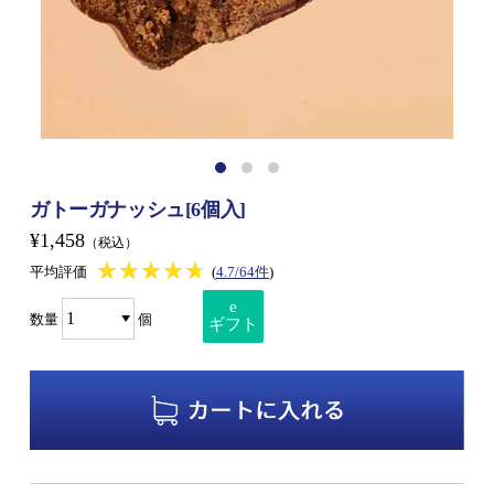
ガトーガナッシュ[6個入]
¥1,458
（税込）
★★★★★
★★★★★
平均評価
(
4.7/64件
)
e
数量
個
ギフト