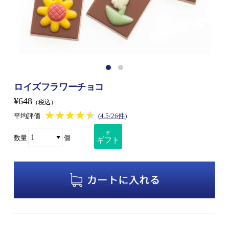
ロイズフラワーチョコ
¥648
（税込）
★★★★★
★★★★★
平均評価
(
4.5/26件
)
e
数量
個
ギフト