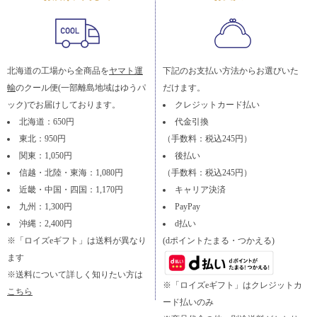
北海道の工場から全商品を
ヤマト運
下記のお支払い方法からお選びいた
輸
のクール便(一部離島地域はゆうパ
だけます。
ック)でお届けしております。
クレジットカード払い
北海道：650円
代金引換
東北：950円
（手数料：税込245円）
関東：1,050円
後払い
信越・北陸・東海：1,080円
（手数料：税込245円）
近畿・中国・四国：1,170円
キャリア決済
九州：1,300円
PayPay
沖縄：2,400円
d払い
※「ロイズeギフト」は送料が異なり
(dポイントたまる・つかえる)
ます
※送料について詳しく知りたい方は
※「ロイズeギフト」はクレジットカ
こちら
ード払いのみ