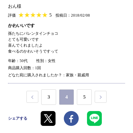
おん様
★
★★★★★
★
★
★
★
5
評価
投稿日：2018/02/08
かわいいです
孫たちにバレンタインチョコ
とても可愛いです
喜んでくれましたよ
食べるのかわいそうですって
年齢：50代
性別：女性
商品購入回数：1回
どなた宛に購入されましたか？：家族・親戚用
3
4
5
シェアする