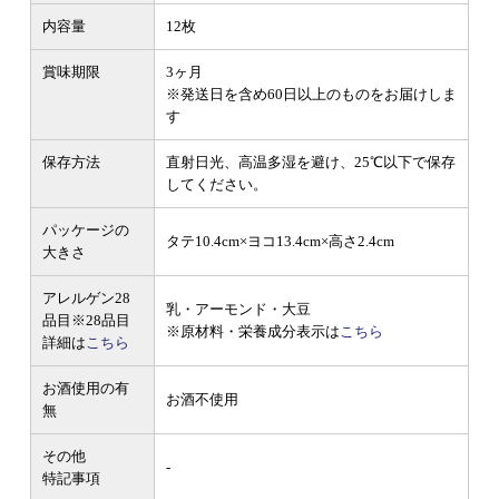
内容量
12枚
賞味期限
3ヶ月
※発送日を含め60日以上のものをお届けしま
す
保存方法
直射日光、高温多湿を避け、25℃以下で保存
してください。
パッケージの
タテ10.4cm×ヨコ13.4cm×高さ2.4cm
大きさ
アレルゲン28
乳・アーモンド・大豆
品目
※28品目
※原材料・栄養成分表示は
こちら
詳細は
こちら
お酒使用の有
お酒不使用
無
その他
-
特記事項