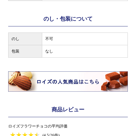
のし・包装について
のし
不可
包装
なし
商品レビュー
ロイズフラワーチョコの平均評価
★
★★★★★
★
★
★
★
(4.5/26件)