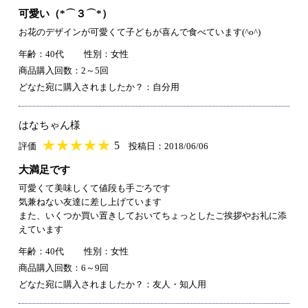
可愛い（*⌒３⌒*）
お花のデザインが可愛くて子どもが喜んで食べています(^o^)
年齢：40代
性別：女性
商品購入回数：2～5回
どなた宛に購入されましたか？：自分用
はなちゃん様
★
★★★★★
★
★
★
★
5
評価
投稿日：2018/06/06
大満足です
可愛くて美味しくて値段も手ごろです
気兼ねない友達に差し上げています
また、いくつか買い置きしておいてちょっとしたご挨拶やお礼に添
えています
年齢：40代
性別：女性
商品購入回数：6～9回
どなた宛に購入されましたか？：友人・知人用