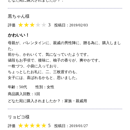
どなた宛に購入されましたか？：
黒ちゃん様
★
★★★★★
★
★
★
★
3
評価
投稿日：2019/02/03
かわいい！
母親が、バレンタインに、親戚の男性陣に、贈る為に、購入しまし
た。
前から、かわいくて、気になっていたようです。
値段もお手頃で、後味に、柚子の香りが、爽やかです。
一枚づつ、小袋に入っており、
ちょっとしたお礼に、二、三枚渡すのも、
女子には、喜ばれるかもと、思いました。
年齢：50代
性別：女性
商品購入回数：1回
どなた宛に購入されましたか？：家族・親戚用
リョピコ様
★
★★★★★
★
★
★
★
5
評価
投稿日：2019/01/27