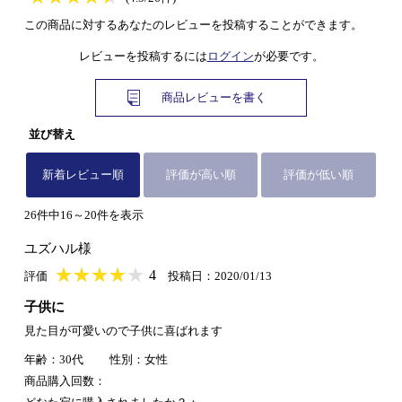
この商品に対するあなたのレビューを投稿することができます。
レビューを投稿するには
ログイン
が必要です。
商品レビューを書く
並び替え
新着レビュー順
評価が高い順
評価が低い順
26件中16～20件を表示
ユズハル様
★
★★★★★
★
★
★
★
4
評価
投稿日：2020/01/13
子供に
見た目が可愛いので子供に喜ばれます
年齢：30代
性別：女性
商品購入回数：