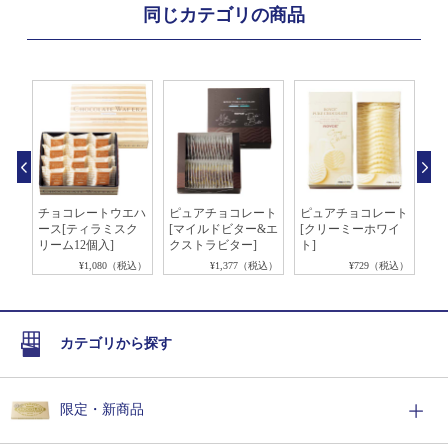
同じカテゴリの商品
エハ
チョコレートウエハ
ピュアチョコレート
ピュアチョコレート
ナ
ー
ース[ティラミスク
[マイルドビター&エ
[クリーミーホワイ
レ
リーム12個入]
クストラビター]
ト]
税込）
¥1,080（税込）
¥1,377（税込）
¥729（税込）
カテゴリから探す
限定・新商品