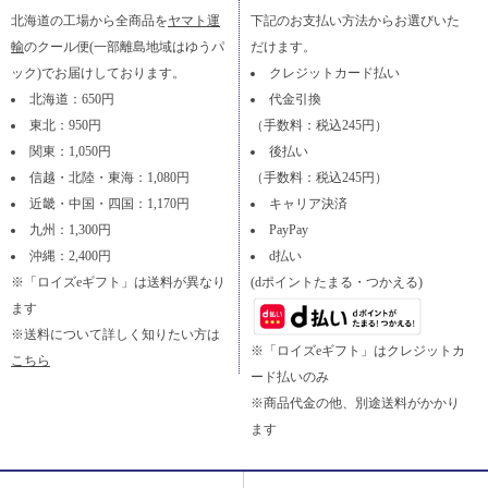
北海道の工場から全商品を
ヤマト運
下記のお支払い方法からお選びいた
輸
のクール便(一部離島地域はゆうパ
だけます。
ック)でお届けしております。
クレジットカード払い
北海道：650円
代金引換
東北：950円
（手数料：税込245円）
関東：1,050円
後払い
信越・北陸・東海：1,080円
（手数料：税込245円）
近畿・中国・四国：1,170円
キャリア決済
九州：1,300円
PayPay
沖縄：2,400円
d払い
※「ロイズeギフト」は送料が異なり
(dポイントたまる・つかえる)
ます
※送料について詳しく知りたい方は
※「ロイズeギフト」はクレジットカ
こちら
ード払いのみ
※商品代金の他、別途送料がかかり
ます