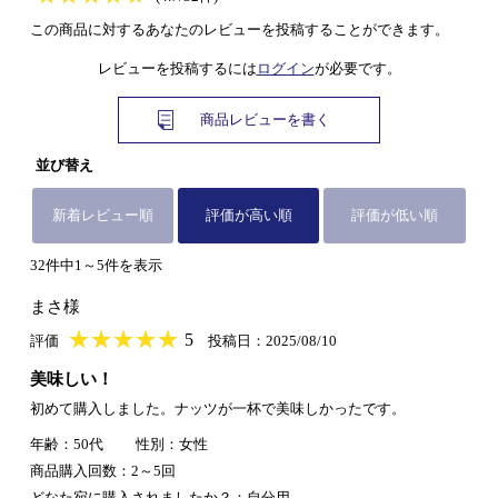
この商品に対するあなたのレビューを投稿することができます。
レビューを投稿するには
ログイン
が必要です。
商品レビューを書く
並び替え
新着レビュー順
評価が高い順
評価が低い順
32件中1～5件を表示
まさ様
★
★★★★★
★
★
★
★
5
評価
投稿日：2025/08/10
美味しい！
初めて購入しました。ナッツが一杯で美味しかったです。
年齢：50代
性別：女性
商品購入回数：2～5回
どなた宛に購入されましたか？：自分用