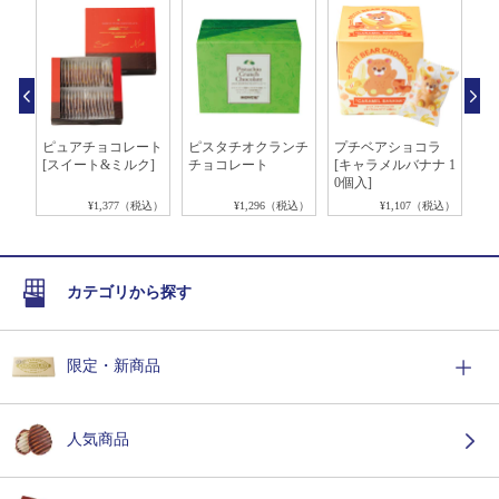
糖
ピュアチョコレート
ピスタチオクランチ
プチベアショコラ
ロ
ト
[スイート&ミルク]
チョコレート
[キャラメルバナナ 1
[H
0個入]
税込）
¥1,377（税込）
¥1,296（税込）
¥1,107（税込）
カテゴリから探す
限定・新商品
人気商品