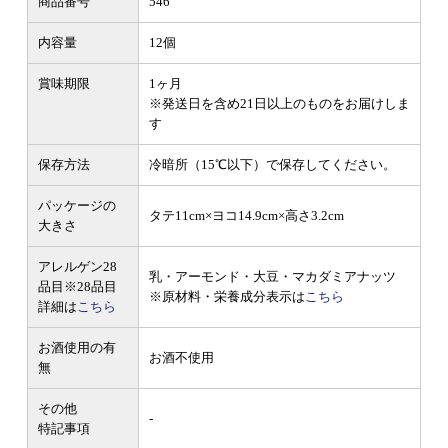
商品番号
546
内容量
12個
賞味期限
1ヶ月
※発送日を含め21日以上のものをお届けしま
す
保存方法
冷暗所（15℃以下）で保存してください。
パッケージの
タテ11cm×ヨコ14.9cm×高さ3.2cm
大きさ
アレルゲン28
乳・アーモンド・大豆・マカダミアナッツ
品目
※28品目
※原材料・栄養成分表示は
こちら
詳細は
こちら
お酒使用の有
お酒不使用
無
その他
-
特記事項