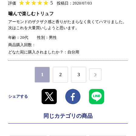
★
★★★★★
★
★
★
★
5
評価
投稿日：2020/07/03
噛んで楽しむトリュフ
アーモンドのザクザク感と香りがたまらなく良くてハマりました。
次はこれを大量買いしようと思います。
年齢：20代
性別：男性
商品購入回数：
どなた宛に購入されましたか？：自分用
1
2
3
シェアする
同じカテゴリの商品