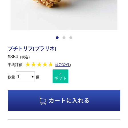
プチトリフ[プラリネ]
¥864
（税込）
★★★★★
★★★★★
平均評価
(
4.7/32件
)
e
数量
個
ギフト