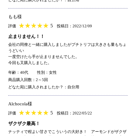
もも様
★
★★★★★
★
★
★
★
5
評価
投稿日：2022/12/09
止まりません！！
会社の同僚と一緒に購入しましたがプチトリフは大きさも量もちょ
うどいい
一度空けたら手が止まりませんでした。
今回も又購入しました。
年齢：40代
性別：女性
商品購入回数：2～5回
どなた宛に購入されましたか？：自分用
Alchocola様
★
★★★★★
★
★
★
★
5
評価
投稿日：2022/05/22
ザクザク最高！
ナッティで程よい甘さでこういうの大好き！ アーモンドがザクザ