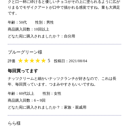
クと口一杯に砕けると優しいチョコがその上に塗られるように広が
りまるでモザイクアートが口中で描かれる感覚ですね。量も大満足
です。
年齢：50代
性別：男性
商品購入回数：10回以上
どなた宛に購入されましたか？：自分用
ブルーグリーン様
★
★★★★★
★
★
★
★
5
評価
投稿日：2021/08/04
毎回買ってます
ナッツクリームと細かいナッツクランチが好きなので、これは長
年、毎回買っています。つまみやすさもいいですね。
年齢：60代以上
性別：女性
商品購入回数：6～9回
どなた宛に購入されましたか？：家族・親戚用
らら様