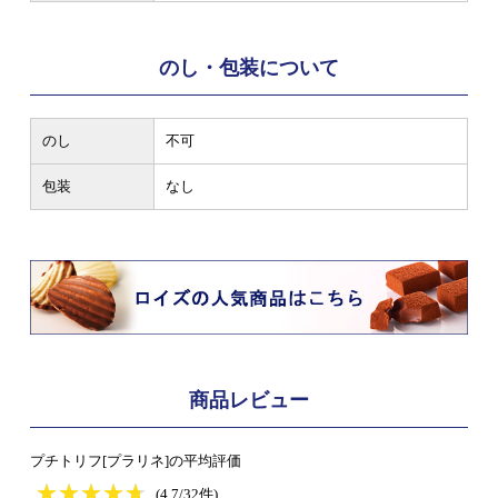
のし・包装について
のし
不可
包装
なし
商品レビュー
プチトリフ[プラリネ]の平均評価
★
★★★★★
★
★
★
★
(4.7/32件)