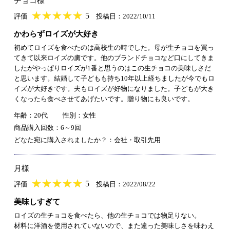
チョコ様
★
★★★★★
★
★
★
★
5
評価
投稿日：2022/10/11
かわらずロイズが大好き
初めてロイズを食べたのは高校生の時でした。母が生チョコを買っ
てきて以来ロイズの虜です。他のブランドチョコなど口にしてきま
したがやっぱりロイズが1番と思うのはこの生チョコの美味しさだ
と思います。結婚して子どもも持ち10年以上経ちましたが今でもロ
イズが大好きです。夫もロイズが好物になりました。子どもが大き
くなったら食べさせてあげたいです。贈り物にも良いです。
年齢：20代
性別：女性
商品購入回数：6～9回
どなた宛に購入されましたか？：会社・取引先用
月様
★
★★★★★
★
★
★
★
5
評価
投稿日：2022/08/22
美味しすぎて
ロイズの生チョコを食べたら、他の生チョコでは物足りない。
材料に洋酒を使用されていないので、また違った美味しさを味わえ