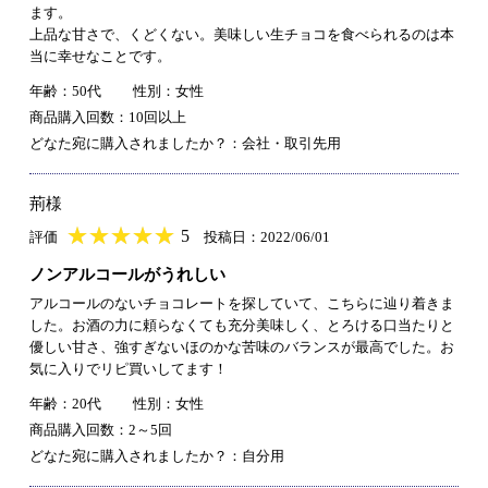
ます。
上品な甘さで、くどくない。美味しい生チョコを食べられるのは本
当に幸せなことです。
年齢：50代
性別：女性
商品購入回数：10回以上
どなた宛に購入されましたか？：会社・取引先用
荊様
★
★★★★★
★
★
★
★
5
評価
投稿日：2022/06/01
ノンアルコールがうれしい
アルコールのないチョコレートを探していて、こちらに辿り着きま
した。お酒の力に頼らなくても充分美味しく、とろける口当たりと
優しい甘さ、強すぎないほのかな苦味のバランスが最高でした。お
気に入りでリピ買いしてます！
年齢：20代
性別：女性
商品購入回数：2～5回
どなた宛に購入されましたか？：自分用