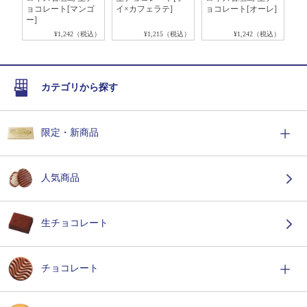
ョコレート[マンゴ
イ×カフェラテ]
ョコレート[オーレ]
ワ
ー]
税込）
¥1,242（税込）
¥1,215（税込）
¥1,242（税込）
カテゴリから探す
限定・新商品
人気商品
生チョコレート
チョコレート