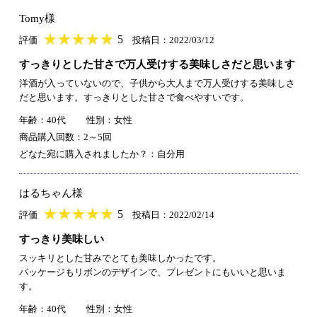
Tomy様
★
★★★★★
★
★
★
★
5
評価
投稿日：2022/03/12
すっきりとした甘さで万人受けする美味しさだと思います
洋酒が入っていないので、子供から大人まで万人受けする美味しさ
だと思います。すっきりとした甘さで食べやすいです。
年齢：40代
性別：女性
商品購入回数：2～5回
どなた宛に購入されましたか？：自分用
はるちゃん様
★
★★★★★
★
★
★
★
5
評価
投稿日：2022/02/14
すっきり美味しい
スッキリとした甘みでとても美味しかったです。
パッケージもリボンのデザインで、プレゼントにもいいと思いま
す。
年齢：40代
性別：女性