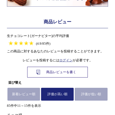
商品レビュー
生チョコレート[ガーナビター]の平均評価
★
★★★★★
★
★
★
★
(4.9/85件)
この商品に対するあなたのレビューを投稿することができます。
レビューを投稿するには
ログイン
が必要です。
商品レビューを書く
並び替え
新着レビュー順
評価が高い順
評価が低い順
85件中11～15件を表示