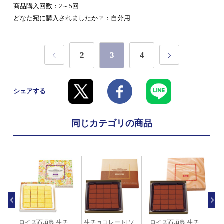
商品購入回数：2～5回
どなた宛に購入されましたか？：自分用
2
3
4
シェアする
同じカテゴリの商品
マ
ロイズ石垣島 生チ
生チョコレート[ソ
ロイズ石垣島 生チ
生