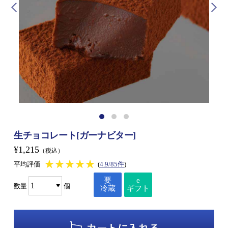
生チョコレート[ガーナビター]
¥1,215
（税込）
★★★★★
★★★★★
平均評価
(
4.9/85件
)
要
e
数量
個
冷蔵
ギフト