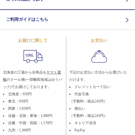
ご利用ガイドはこちら
お届けに関して
お支払い
北海道の工場から全商品を
ヤマト運
下記のお支払い方法からお選びいた
輸
のクール便(一部離島地域はゆうパ
だけます。
ック)でお届けしております。
クレジットカード払い
北海道：650円
代金引換
東北：950円
（手数料：税込245円）
関東：1,050円
後払い
信越・北陸・東海：1,080円
（手数料：税込245円）
近畿・中国・四国：1,170円
キャリア決済
九州：1,300円
PayPay