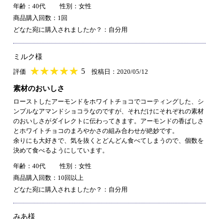
年齢：40代
性別：女性
商品購入回数：1回
どなた宛に購入されましたか？：自分用
ミルク様
★
★★★★★
★
★
★
★
5
評価
投稿日：2020/05/12
素材のおいしさ
ローストしたアーモンドをホワイトチョコでコーティングした、シ
ンプルなアマンドショコラなのですが、それだけにそれぞれの素材
のおいしさがダイレクトに伝わってきます。アーモンドの香ばしさ
とホワイトチョコのまろやかさの組み合わせが絶妙です。
余りにも大好きで、気を抜くとどんどん食べてしまうので、個数を
決めて食べるようにしています。
年齢：40代
性別：女性
商品購入回数：10回以上
どなた宛に購入されましたか？：自分用
みあ様