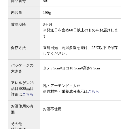
商品番号
501
内容量
190g
賞味期限
3ヶ月
※発送日を含め60日以上のものをお届けしま
す
保存方法
直射日光、高温多湿を避け、25℃以下で保存
してください。
パッケージの
タテ5.5cm×ヨコ10.5cm×高さ9.5cm
大きさ
アレルゲン28
乳・アーモンド・大豆
品目
※28品目
※原材料・栄養成分表示は
こちら
詳細は
こちら
お酒使用の有
お酒不使用
無
その他
-