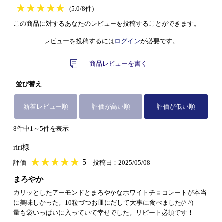
★
★★★★★
★
★
★
★
(5.0/8件)
この商品に対するあなたのレビューを投稿することができます。
レビューを投稿するには
ログイン
が必要です。
商品レビューを書く
並び替え
新着レビュー順
評価が高い順
評価が低い順
8件中1～5件を表示
riri様
★
★★★★★
★
★
★
★
5
評価
投稿日：2025/05/08
まろやか
カリッとしたアーモンドとまろやかなホワイトチョコレートが本当
に美味しかった。10粒づつお皿にだして大事に食べました(^-^)
量も袋いっぱいに入っていて幸せでした。リピート必須です！