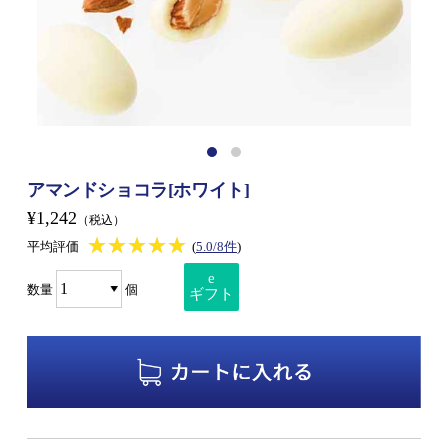
アマンドショコラ[ホワイト]
¥1,242
（税込）
★★★★★
★★★★★
平均評価
(
5.0/8件
)
e
数量
個
ギフト