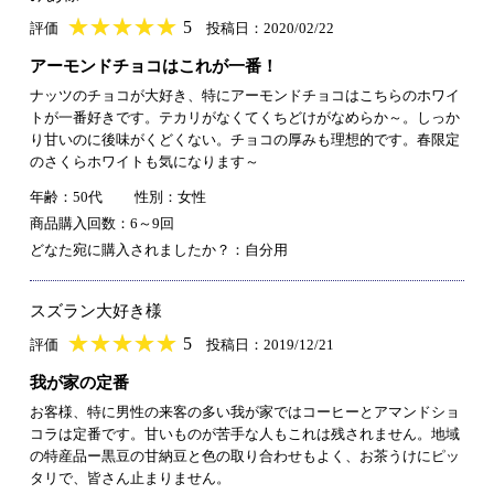
★
★★★★★
★
★
★
★
5
評価
投稿日：2020/02/22
アーモンドチョコはこれが一番！
ナッツのチョコが大好き、特にアーモンドチョコはこちらのホワイ
トが一番好きです。テカリがなくてくちどけがなめらか～。しっか
り甘いのに後味がくどくない。チョコの厚みも理想的です。春限定
のさくらホワイトも気になります～
年齢：50代
性別：女性
商品購入回数：6～9回
どなた宛に購入されましたか？：自分用
スズラン大好き様
★
★★★★★
★
★
★
★
5
評価
投稿日：2019/12/21
我が家の定番
お客様、特に男性の来客の多い我が家ではコーヒーとアマンドショ
コラは定番です。甘いものが苦手な人もこれは残されません。地域
の特産品ー黒豆の甘納豆と色の取り合わせもよく、お茶うけにピッ
タリで、皆さん止まりません。