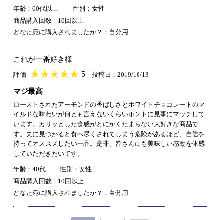
年齢：60代以上
性別：女性
商品購入回数：10回以上
どなた宛に購入されましたか？：自分用
これが一番好き様
★
★★★★★
★
★
★
★
5
評価
投稿日：2019/10/13
マジ最高
ローストされたアーモンドの香ばしさとホワイトチョコレートのマ
イルドな味わいが何とも言えないくらいホントに見事にマッチして
います。カリッとした食感がとにかくたまらない大好きな商品で
す。夫に見つかると食べ尽くされてしまう危険があるほど、自信を
持ってオススメしたい一品。是非、皆さんにも美味しい感動を体感
していただきたいです。
年齢：40代
性別：女性
商品購入回数：10回以上
どなた宛に購入されましたか？：自分用