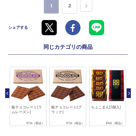
1
2
シェアする
同じカテゴリの商品
チョ
板チョコレート[ラ
板チョコレート[ブ
ちょこまん[5個入]
ロ
ト
ムレーズン]
ラック]
の
税込）
¥756（税込）
¥756（税込）
¥945（税込）