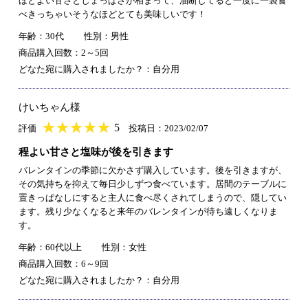
ほどよい甘さとしょっぱさが相まって、油断してると一度に一袋食
べきっちゃいそうなほどとても美味しいです！
年齢：30代
性別：男性
商品購入回数：2～5回
どなた宛に購入されましたか？：自分用
けいちゃん様
★
★★★★★
★
★
★
★
5
評価
投稿日：2023/02/07
程よい甘さと塩味が後を引きます
バレンタインの季節に欠かさず購入しています。後を引きますが、
その気持ちを抑えて毎日少しずつ食べています。居間のテーブルに
置きっぱなしにすると主人に食べ尽くされてしまうので、隠してい
ます。残り少なくなると来年のバレンタインが待ち遠しくなりま
す。
年齢：60代以上
性別：女性
商品購入回数：6～9回
どなた宛に購入されましたか？：自分用