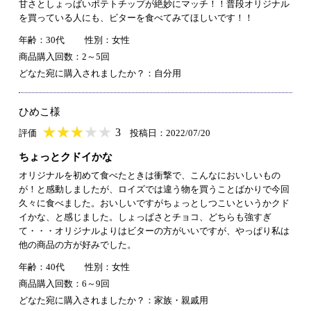
甘さとしょっばいポテトチップが絶妙にマッチ！！普段オリジナル
を買っている人にも、ビターを食べてみてほしいです！！
年齢：30代
性別：女性
商品購入回数：2～5回
どなた宛に購入されましたか？：自分用
ひめこ様
★
★★★★★
★
★
★
★
3
評価
投稿日：2022/07/20
ちょっとクドイかな
オリジナルを初めて食べたときは衝撃で、こんなにおいしいもの
が！と感動しましたが、ロイズでは違う物を買うことばかりで今回
久々に食べました。おいしいですがちょっとしつこいというかクド
イかな、と感じました。しょっぱさとチョコ、どちらも強すぎ
て・・・オリジナルよりはビターの方がいいですが、やっぱり私は
他の商品の方が好みでした。
年齢：40代
性別：女性
商品購入回数：6～9回
どなた宛に購入されましたか？：家族・親戚用