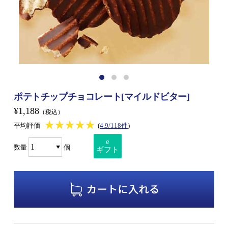
ポテトチップチョコレート[マイルドビター]
¥1,188
（税込）
★★★★★
★★★★★
平均評価
(
4.9/118件
)
e
数量
個
ギフト