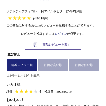
ポテトチップチョコレート[マイルドビター]の平均評価
★
★★★★★
★
★
★
★
(4.9/118件)
この商品に対するあなたのレビューを投稿することができます。
レビューを投稿するには
ログイン
が必要です。
商品レビューを書く
並び替え
新着レビュー順
評価が高い順
評価が低い順
118件中11～15件を表示
カカオ様
★
★★★★★
★
★
★
★
4
評価
投稿日：2023/02/19
おいしい！