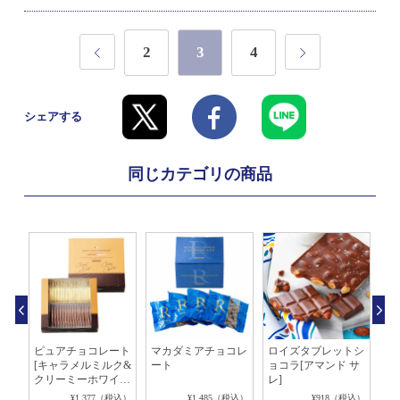
2
3
4
シェアする
同じカテゴリの商品
ョコ
ピュアチョコレート
マカダミアチョコレ
ロイズタブレットシ
ポ
ブ]
[キャラメルミルク&
ート
ョコラ[アマンド サ
レ
クリーミーホワイ
レ]
＆
ト]
ン]
税込）
¥1,377（税込）
¥1,485（税込）
¥918（税込）