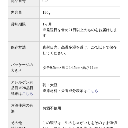
商品番号
928
内容量
190g
賞味期限
1ヶ月
※発送日を含め21日以上のものをお届けしま
す
保存方法
直射日光、高温多湿を避け、25℃以下で保存
してください。
パッケージの
タテ9.5cm×ヨコ14.5cm×高さ11cm
大きさ
アレルゲン28
乳・大豆
品目
※28品目
※原材料・栄養成分表示は
こちら
詳細は
こちら
お酒使用の有
お酒不使用
無
その他
この製品は、生のじゃがいもをそのまま薄切