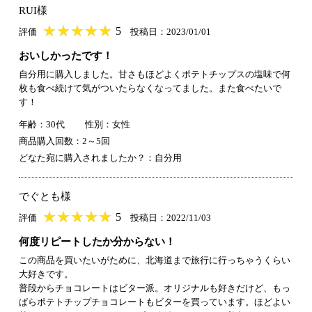
RUI様
★
★★★★★
★
★
★
★
5
評価
投稿日：2023/01/01
おいしかったです！
自分用に購入しました。甘さもほどよくポテトチップスの塩味で何
枚も食べ続けて気がついたらなくなってました。また食べたいで
す！
年齢：30代
性別：女性
商品購入回数：2～5回
どなた宛に購入されましたか？：自分用
でぐとも様
★
★★★★★
★
★
★
★
5
評価
投稿日：2022/11/03
何度リピートしたか分からない！
この商品を買いたいがために、北海道まで旅行に行っちゃうくらい
大好きです。
普段からチョコレートはビター派。オリジナルも好きだけど、もっ
ぱらポテトチップチョコレートもビターを買っています。ほどよい