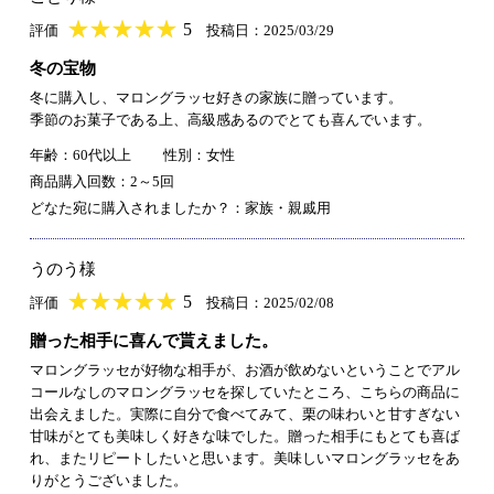
★
★★★★★
★
★
★
★
5
評価
投稿日：2025/03/29
冬の宝物
冬に購入し、マロングラッセ好きの家族に贈っています。
季節のお菓子である上、高級感あるのでとても喜んでいます。
年齢：60代以上
性別：女性
商品購入回数：2～5回
どなた宛に購入されましたか？：家族・親戚用
うのう様
★
★★★★★
★
★
★
★
5
評価
投稿日：2025/02/08
贈った相手に喜んで貰えました。
マロングラッセが好物な相手が、お酒が飲めないということでアル
コールなしのマロングラッセを探していたところ、こちらの商品に
出会えました。実際に自分で食べてみて、栗の味わいと甘すぎない
甘味がとても美味しく好きな味でした。贈った相手にもとても喜ば
れ、またリピートしたいと思います。美味しいマロングラッセをあ
りがとうございました。