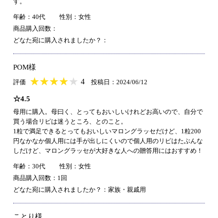
す。
年齢：40代
性別：女性
商品購入回数：
どなた宛に購入されましたか？：
POM様
★
★★★★★
★
★
★
★
4
評価
投稿日：2024/06/12
☆4.5
母用に購入。母曰く、とってもおいしいけれどお高いので、自分で
買う場合リピは迷うところ、とのこと。
1粒で満足できるとってもおいしいマロングラッセだけど、1粒200
円なかなか個人用には手が出しにくいので個人用のリピはたぶんな
しだけど、マロングラッセが大好きな人への贈答用にはおすすめ！
年齢：30代
性別：女性
商品購入回数：1回
どなた宛に購入されましたか？：家族・親戚用
ことり様