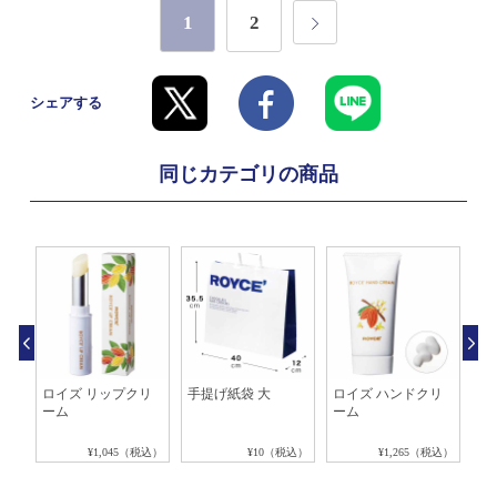
1
2
シェアする
同じカテゴリの商品
冷剤
ロイズ リップクリ
手提げ紙袋 大
ロイズ ハンドクリ
保
ーム
ーム
個
税込）
¥1,045（税込）
¥10（税込）
¥1,265（税込）