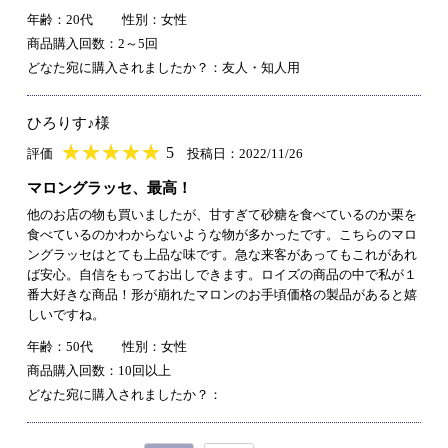
年齢：20代
性別：女性
商品購入回数：2～5回
どなた宛に購入されましたか？：友人・知人用
ひろりす♪様
★
★★★★★
★
★
★
★
5
評価
投稿日：2022/11/26
マロングラッセ、最高！
他のお店の物も買いましたが、甘すぎて砂糖を食べているのか栗を
食べているのかわからないような物が多かったです。こちらのマロ
ングラッセはとても上品な味です。急な来客があってもこれがあれ
ば安心。自信をもってお出しできます。ロイズの商品の中で私が１
番大好きな商品！形が崩れたマロンのお手頃価格の製品があると嬉
しいですね。
年齢：50代
性別：女性
商品購入回数：10回以上
どなた宛に購入されましたか？：