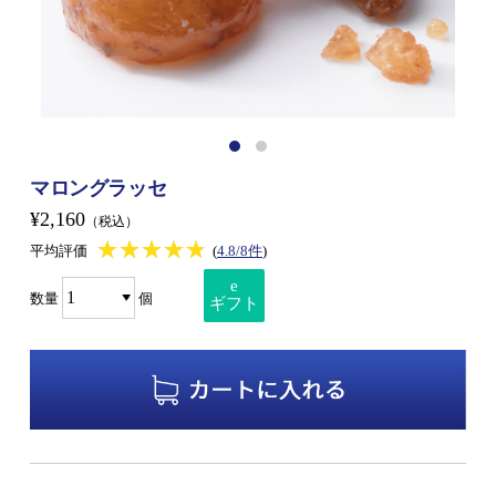
マロングラッセ
¥2,160
（税込）
★★★★★
★★★★★
平均評価
(
4.8/8件
)
e
数量
個
ギフト