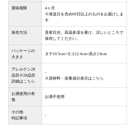
賞味期限
4ヶ月
※発送日を含め60日以上のものをお届けしま
す
保存方法
直射日光、高温多湿を避け、涼しいところで
保存してください。
パッケージの
タテ10.5cm×ヨコ22.4cm×高さ2.8cm
大きさ
アレルゲン28
-
品目
※28品目
※原材料・栄養成分表示は
こちら
詳細は
こちら
お酒使用の有
お酒不使用
無
その他
-
特記事項