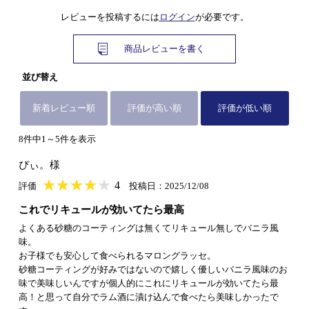
レビューを投稿するには
ログイン
が必要です。
商品レビューを書く
並び替え
新着レビュー順
評価が高い順
評価が低い順
8件中1～5件を表示
ぴぃ。様
★
★★★★★
★
★
★
★
4
評価
投稿日：2025/12/08
これでリキュールが効いてたら最高
よくある砂糖のコーティングは無くてリキュール無しでバニラ風
味。
お子様でも安心して食べられるマロングラッセ。
砂糖コーティングが好みではないので嬉しく優しいバニラ風味のお
味で美味しいんですが個人的にこれにリキュールが効いてたら最
高！と思って自分でラム酒に漬け込んで食べたら美味しかったで