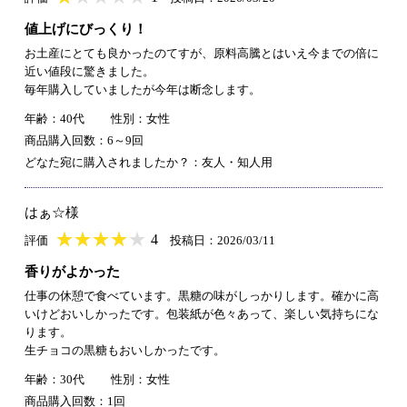
値上げにびっくり！
お土産にとても良かったのてすが、原料高騰とはいえ今までの倍に
近い値段に驚きました。
毎年購入していましたが今年は断念します。
年齢：40代
性別：女性
商品購入回数：6～9回
どなた宛に購入されましたか？：友人・知人用
はぁ☆様
★
★★★★★
★
★
★
★
4
評価
投稿日：2026/03/11
香りがよかった
仕事の休憩で食べています。黒糖の味がしっかりします。確かに高
いけどおいしかったです。包装紙が色々あって、楽しい気持ちにな
ります。
生チョコの黒糖もおいしかったです。
年齢：30代
性別：女性
商品購入回数：1回