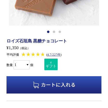
ロイズ石垣島 黒糖チョコレート
¥1,350
（税込）
★★★★★
★★★★★
平均評価
(
4.7/227件
)
e
数量
個
ギフト