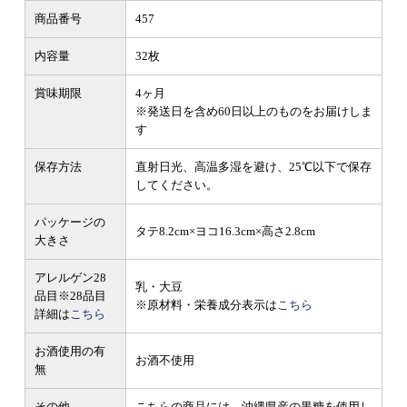
商品番号
457
内容量
32枚
賞味期限
4ヶ月
※発送日を含め60日以上のものをお届けしま
す
保存方法
直射日光、高温多湿を避け、25℃以下で保存
してください。
パッケージの
タテ8.2cm×ヨコ16.3cm×高さ2.8cm
大きさ
アレルゲン28
乳・大豆
品目
※28品目
※原材料・栄養成分表示は
こちら
詳細は
こちら
お酒使用の有
お酒不使用
無
その他
こちらの商品には、沖縄県産の黒糖を使用し