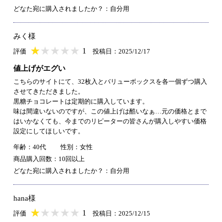
どなた宛に購入されましたか？：自分用
みく様
★
★★★★★
★
★
★
★
1
評価
投稿日：2025/12/17
値上げがエグい
こちらのサイトにて、32枚入とバリューボックスを各一個ずつ購入
させてきただきました。
黒糖チョコレートは定期的に購入しています。
味は間違いないのですが、この値上げは酷いなぁ…元の価格とまで
はいかなくても、今までのリピーターの皆さんが購入しやすい価格
設定にしてほしいです。
年齢：40代
性別：女性
商品購入回数：10回以上
どなた宛に購入されましたか？：自分用
hana様
★
★★★★★
★
★
★
★
1
評価
投稿日：2025/12/15