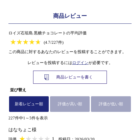
商品レビュー
ロイズ石垣島 黒糖チョコレートの平均評価
★
★★★★★
★
★
★
★
(4.7/227件)
この商品に対するあなたのレビューを投稿することができます。
レビューを投稿するには
ログイン
が必要です。
商品レビューを書く
並び替え
新着レビュー順
評価が高い順
評価が低い順
227件中1～5件を表示
はなちょこ様
★
★★★★★
★
★
★
★
1
評価
投稿日：2026/03/20