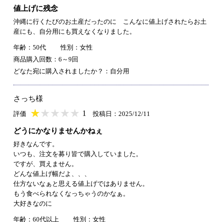
値上げに残念
沖縄に行くたびのお土産だったのに こんなに値上げされたらお土
産にも、自分用にも買えなくなりました。
年齢：50代
性別：女性
商品購入回数：6～9回
どなた宛に購入されましたか？：自分用
さっち様
★
★★★★★
★
★
★
★
1
評価
投稿日：2025/12/11
どうにかなりませんかねぇ
好きなんです。
いつも、注文を募り皆で購入していました。
ですが、買えません。
どんな値上げ幅だよ、、、
仕方ないなぁと思える値上げではありません。
もう食べられなくなっちゃうのかなぁ。
大好きなのに
年齢：60代以上
性別：女性