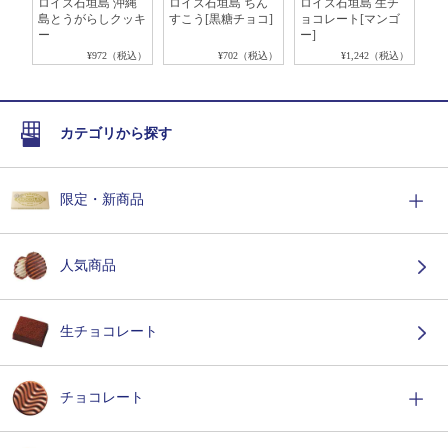
糖
ロイズ石垣島 沖縄
ロイズ石垣島 ちん
ロイズ石垣島 生チ
ロ
島とうがらしクッキ
すこう[黒糖チョコ]
ョコレート[マンゴ
ト
ー
ー]
ト
税込）
¥972（税込）
¥702（税込）
¥1,242（税込）
カテゴリから探す
限定・新商品
人気商品
生チョコレート
チョコレート