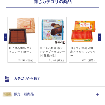
同じカテゴリの商品
垣
ロイズ石垣島 生チ
ロイズ石垣島 ポテ
ロイズ石垣島 沖縄
ロ
ト
ョコレート[オーレ]
トチップチョコレー
島とうがらしクッキ
シ
ト[石垣の塩]
ー
税込）
¥1,242（税込）
¥1,188（税込）
¥972（税込）
カテゴリから探す
限定・新商品