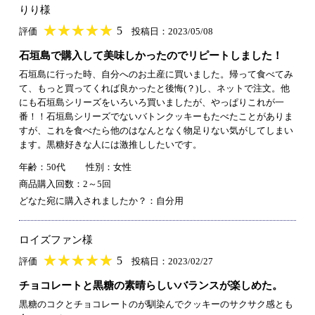
りり様
★
★★★★★
★
★
★
★
5
評価
投稿日：2023/05/08
石垣島で購入して美味しかったのでリピートしました！
石垣島に行った時、自分へのお土産に買いました。帰って食べてみ
て、もっと買ってくれば良かったと後悔(？)し、ネットで注文。他
にも石垣島シリーズをいろいろ買いましたが、やっぱりこれが一
番！！石垣島シリーズでないバトンクッキーもたべたことがありま
すが、これを食べたら他のはなんとなく物足りない気がしてしまい
ます。黒糖好きな人には激推ししたいです。
年齢：50代
性別：女性
商品購入回数：2～5回
どなた宛に購入されましたか？：自分用
ロイズファン様
★
★★★★★
★
★
★
★
5
評価
投稿日：2023/02/27
チョコレートと黒糖の素晴らしいバランスが楽しめた。
黒糖のコクとチョコレートのが馴染んでクッキーのサクサク感とも