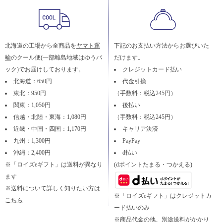
北海道の工場から全商品を
ヤマト運
下記のお支払い方法からお選びいた
輸
のクール便(一部離島地域はゆうパ
だけます。
ック)でお届けしております。
クレジットカード払い
北海道：650円
代金引換
東北：950円
（手数料：税込245円）
関東：1,050円
後払い
信越・北陸・東海：1,080円
（手数料：税込245円）
近畿・中国・四国：1,170円
キャリア決済
九州：1,300円
PayPay
沖縄：2,400円
d払い
※「ロイズeギフト」は送料が異なり
(dポイントたまる・つかえる)
ます
※送料について詳しく知りたい方は
※「ロイズeギフト」はクレジットカ
こちら
ード払いのみ
※商品代金の他、別途送料がかかり