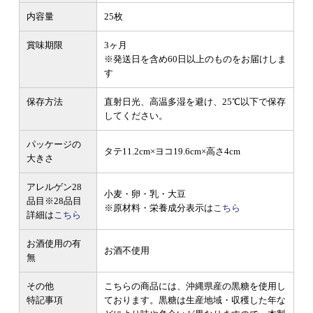
内容量
25枚
賞味期限
3ヶ月
※発送日を含め60日以上のものをお届けしま
す
保存方法
直射日光、高温多湿を避け、25℃以下で保存
してください。
パッケージの
タテ11.2cm×ヨコ19.6cm×高さ4cm
大きさ
アレルゲン28
小麦・卵・乳・大豆
品目
※28品目
※原材料・栄養成分表示は
こちら
詳細は
こちら
お酒使用の有
お酒不使用
無
その他
こちらの商品には、沖縄県産の黒糖を使用し
特記事項
ております。黒糖は生産地域・収穫した年な