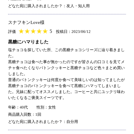
どなた宛に購入されましたか？：友人・知人用
スナフキンLove様
★
★★★★★
★
★
★
★
5
評価
投稿日：2023/06/12
黒糖にハマりました
塩チョコを探していた所、この黒糖チョコシリーズに辿り着きまし
た。
黒糖チョコは食べた事が無かったのですが皆さんの口コミを見てメ
チャ食べたくなりバトンクッキーと黒糖チョコなど色々まとめ買い
しました。
普通のバトンクッキーは何度か食べて美味しいのは知ってましたが
黒糖チョコのバトンクッキーを食べて黒糖にハマってしまいまし
た。兄妹に配ってオススメしました。コーヒーと共にユックリ味わ
いたくなるご褒美スイーツです。
年齢：40代
性別：女性
商品購入回数：1回
どなた宛に購入されましたか？：自分用