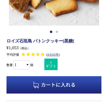
ロイズ石垣島 バトンクッキー[黒糖]
¥1,053
（税込）
★★★★★
★★★★★
平均評価
(
4.9/62件
)
e
数量
個
ギフト