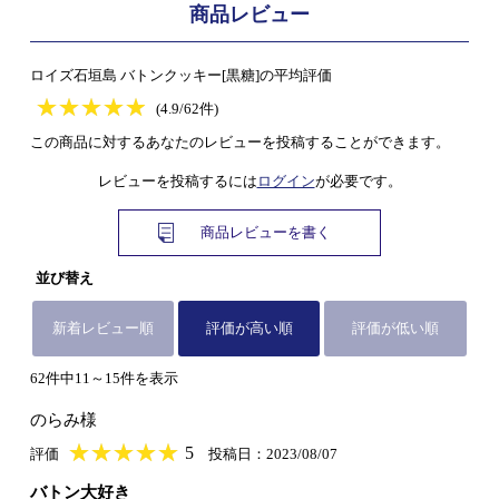
商品レビュー
ロイズ石垣島 バトンクッキー[黒糖]の平均評価
★
★★★★★
★
★
★
★
(4.9/62件)
この商品に対するあなたのレビューを投稿することができます。
レビューを投稿するには
ログイン
が必要です。
商品レビューを書く
並び替え
新着レビュー順
評価が高い順
評価が低い順
62件中11～15件を表示
のらみ様
★
★★★★★
★
★
★
★
5
評価
投稿日：2023/08/07
バトン大好き