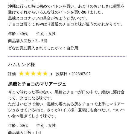
沖縄に行った時に初めてバトンを買い、あまりのおいしさに衝撃を
受けてそれからいろんな味のバトンを買い漁りました。
黒糖とココナッツの具合がちょうど良いです。
チョコは薄くてもやはり普通のチョコと味が違うのがわかります。
年齢：40代
性別：女性
商品購入回数：2～5回
どなた宛に購入されましたか？：自分用
ハムサンド様
★
★★★★★
★
★
★
★
5
評価
投稿日：2023/07/07
黒糖とチョコのマリアージュ
今まで味わった事のない、黒糖とチョコが口の中で、絶妙に溶け合
って、クセになる味です。
ただ甘いだけで無い、黒糖の癖のある所をチョコで上手にマリアー
ジュさせているのは、さすがロイズ様！夏場にも食べたい、ついつ
い食べ過ぎてしまう味です。
年齢：50代
性別：女性
商品購入回数：1回