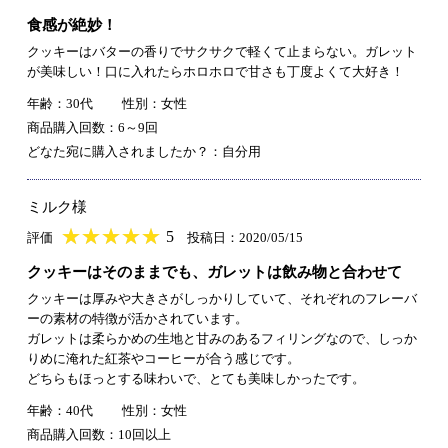
食感が絶妙！
クッキーはバターの香りでサクサクで軽くて止まらない。ガレット
が美味しい！口に入れたらホロホロで甘さも丁度よくて大好き！
年齢：30代
性別：女性
商品購入回数：6～9回
どなた宛に購入されましたか？：自分用
ミルク様
★
★★★★★
★
★
★
★
5
評価
投稿日：2020/05/15
クッキーはそのままでも、ガレットは飲み物と合わせて
クッキーは厚みや大きさがしっかりしていて、それぞれのフレーバ
ーの素材の特徴が活かされています。
ガレットは柔らかめの生地と甘みのあるフィリングなので、しっか
りめに淹れた紅茶やコーヒーが合う感じです。
どちらもほっとする味わいで、とても美味しかったです。
年齢：40代
性別：女性
商品購入回数：10回以上