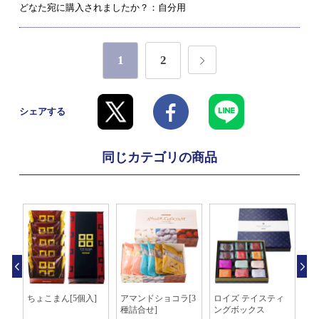
どなた宛に購入されましたか？：自分用
1
2
シェアする
同じカテゴリの商品
あ
ちょこまん[5個入]
アマンドショコラ[3
ロイズ テイスティ
マ
種詰合せ]
ングボックス
ン