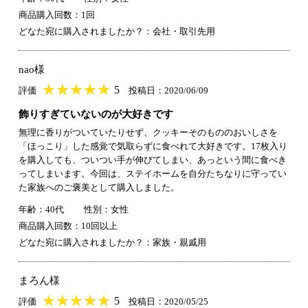
商品購入回数：1回
どなた宛に購入されましたか？：会社・取引先用
nao様
★
★★★★★
★
★
★
★
5
評価
投稿日：2020/06/09
飾りすぎていないのが大好きです
無理に香りがついていたりせず、クッキーそのもののおいしさを
「ほっこり」した感覚で気取らずに食べれて大好きです。17枚入り
を購入しても、ついつい手が伸びてしまい、あっという間に食べき
ってしまいます。今回は、ステイホームを自分たちなりに守ってい
た家族へのご褒美として購入しました。
年齢：40代
性別：女性
商品購入回数：10回以上
どなた宛に購入されましたか？：家族・親戚用
まろん様
★
★★★★★
★
★
★
★
5
評価
投稿日：2020/05/25