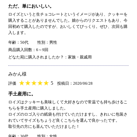
ただ、単においしい。
ロイズというと生チョコレートというイメージがあり、クッキーを
購入することがありませんでした。娘からのリクエストもあり、今
回初めて購入したのですが、おいしくてびっくり。ぜひ、次回も購
入します。
年齢：50代
性別：男性
商品購入回数：6～9回
どなた宛に購入されましたか？：家族・親戚用
みかん様
★
★★★★★
★
★
★
★
5
評価
投稿日：2020/06/28
手土産用に。
ロイズはクッキーも美味しくて大好きなので常温でも持ち歩けるこ
ちらを手土産用に購入しました。
ロイズのロゴ入りの紙袋も付けていただけますし、きれいに包装さ
れていてサイズもちょうど良くこちらを選んで良かったです。
取引先の方にも喜んでいただけました！
年齢：30代
性別：女性