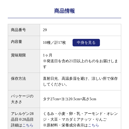
商品情報
商品番号
29
内容量
10種／計17枚
中身を見る
賞味期限
1ヶ月
※発送日を含め21日以上のものをお届けしま
す
保存方法
直射日光、高温多湿を避け、涼しい所で保存
してください。
パッケージの
タテ27cm×ヨコ20.5cm×高さ5cm
大きさ
アレルゲン28
くるみ・小麦・卵・乳・アーモンド・オレン
品目
※28品目
ジ・大豆・マカダミアナッツ・りんご
詳細は
こちら
※原材料・栄養成分表示は
こちら