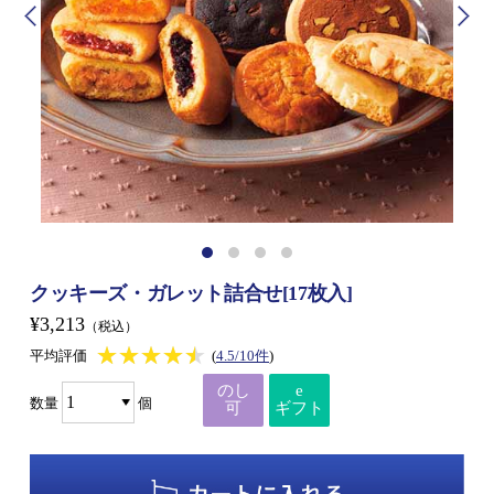
クッキーズ・ガレット詰合せ[17枚入]
¥3,213
（税込）
★★★★★
★★★★★
平均評価
(
4.5/10件
)
のし
e
数量
個
可
ギフト