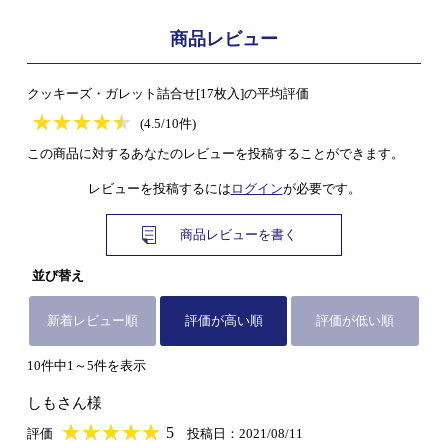
商品レビュー
クッキーズ・ガレット詰合せ[17枚入]の平均評価
★
★★★★★
★
★
★
★
(4.5/10件)
この商品に対するあなたのレビューを投稿することができます。
レビューを投稿するには
ログイン
が必要です。
商品レビューを書く
並び替え
新着レビュー順
評価が高い順
評価が低い順
10件中1～5件を表示
しもさん様
★
★★★★★
★
★
★
★
5
評価
投稿日：2021/08/11