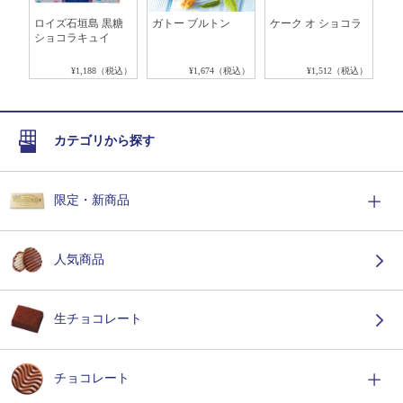
ロイズ石垣島 黒糖
ガトー ブルトン
ケーク オ ショコラ
抹
ショコラキュイ
税込）
¥1,188（税込）
¥1,674（税込）
¥1,512（税込）
カテゴリから探す
限定・新商品
人気商品
生チョコレート
チョコレート