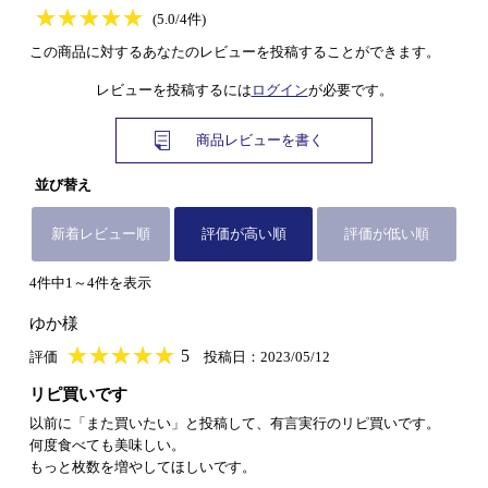
★
★★★★★
★
★
★
★
(5.0/4件)
この商品に対するあなたのレビューを投稿することができます。
レビューを投稿するには
ログイン
が必要です。
商品レビューを書く
並び替え
新着レビュー順
評価が高い順
評価が低い順
4件中1～4件を表示
ゆか様
★
★★★★★
★
★
★
★
5
評価
投稿日：2023/05/12
リピ買いです
以前に「また買いたい」と投稿して、有言実行のリピ買いです。
何度食べても美味しい。
もっと枚数を増やしてほしいです。