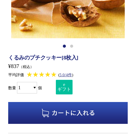
くるみのプチクッキー[8枚入]
¥837
（税込）
★★★★★
★★★★★
平均評価
(
5.0/4件
)
e
数量
個
ギフト