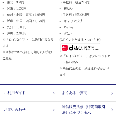
東北：950円
（手数料：税込245円）
関東：1,050円
後払い
信越・北陸・東海：1,080円
（手数料：税込245円）
近畿・中国・四国：1,170円
キャリア決済
九州：1,300円
PayPay
沖縄：2,400円
d払い
※「ロイズeギフト」は送料が異なり
(dポイントたまる・つかえる)
ます
※送料について詳しく知りたい方は
※「ロイズeギフト」はクレジットカ
こちら
ード払いのみ
※商品代金の他、別途送料がかかり
ます
ご利用ガイド
よくあるご質問
通信販売法規（特定商取引
お問い合わせ
法）に基づく表示