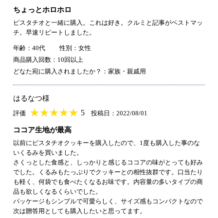
ちょっとホロホロ
ピスタチオと一緒に購入。これは好き。クルミと記事がベストマッ
チ。早速リピートしました。
年齢：40代
性別：女性
商品購入回数：10回以上
どなた宛に購入されましたか？：家族・親戚用
はるなつ様
★
★★★★★
★
★
★
★
5
評価
投稿日：2022/08/01
ココア生地が最高
以前にピスタチオクッキーを購入したので、1度も購入した事のな
いくるみを買いました。
さくっとした食感と、しっかりと感じるココアの味がとっても好み
でした。くるみもたっぷりでクッキーとの相性抜群です。口当たり
も軽く、何袋でも食べたくなるお味です。内容量の多いタイプの商
品も欲しくなるくらいでした。
パッケージもシンプルで可愛らしく、サイズ感もコンパクトなので
次は贈答用としても購入したいと思ってます。