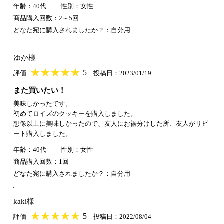
年齢：40代
性別：女性
商品購入回数：2～5回
どなた宛に購入されましたか？：自分用
ゆか様
★
★★★★★
★
★
★
★
5
評価
投稿日：2023/01/19
また買いたい！
美味しかったです。
初めてロイズのクッキーを購入しました。
想像以上に美味しかったので、友人にお裾分けした所、友人がリピ
ート購入しました。
年齢：40代
性別：女性
商品購入回数：1回
どなた宛に購入されましたか？：自分用
kaki様
★
★★★★★
★
★
★
★
5
評価
投稿日：2022/08/04