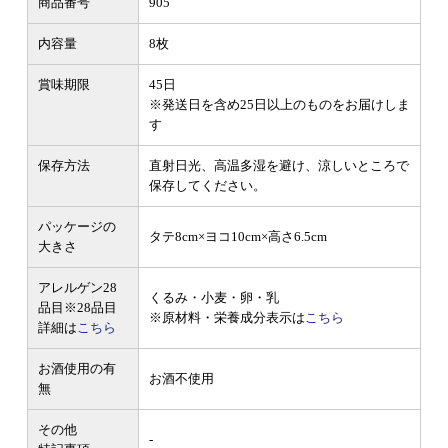
商品番号
905
内容量
8枚
賞味期限
45日
※発送日を含め25日以上のものをお届けしま
す
保存方法
直射日光、高温多湿を避け、涼しいところで
保存してください。
パッケージの
タテ8cm×ヨコ10cm×高さ6.5cm
大きさ
アレルゲン28
くるみ・小麦・卵・乳
品目
※28品目
※原材料・栄養成分表示は
こちら
詳細は
こちら
お酒使用の有
お酒不使用
無
その他
-