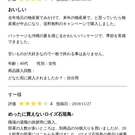
おいしい
去年地元の物産展でみかけて、来年の物産展で。と思っていたら物
産展が中止になり、送料無料のキャンペーンで購入しました。
パッケージも沖縄の夏を感じるかわいいパッケージで、季節を実感
できました。
甘いものが大好きなので一枚で終わる事はありません。
年齢：40代
性別：女性
商品購入回数：
どなた宛に購入されましたか？：自分用
すー様
★
★★★★★
★
★
★
★
4
評価
投稿日：2019/11/27
めったに買えないロイズ石垣島♪
職場の退職の挨拶用に購入。
部署の人数が多いところは、別商品の50個入りを買いましたが、20
人程度の部署にはこちらを選びました。(ロイズ石垣島の商品は催事