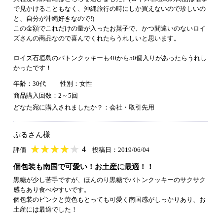
で見かけることもなく、沖縄旅行の時にしか買えないので珍しいの
と、自分が沖縄好きなので!)
この金額でこれだけの量が入ったお菓子で、かつ間違いのないロイ
ズさんの商品なので喜んでくれたらうれしいと思います。
ロイズ石垣島のバトンクッキーも40から50個入りがあったらうれし
かったです！
年齢：30代
性別：女性
商品購入回数：2～5回
どなた宛に購入されましたか？：会社・取引先用
ぷるさん様
★
★★★★★
★
★
★
★
4
評価
投稿日：2019/06/04
個包装も南国で可愛い！お土産に最適！！
黒糖が少し苦手ですが、ほんのり黒糖でバトンクッキーのサクサク
感もあり食べやすいです。
個包装のピンクと黄色もとっても可愛く南国感がしっかりあり、お
土産には最適でした！