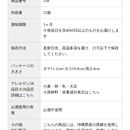
商品番号
338
内容量
25枚
賞味期限
3ヶ月
※発送日を含め60日以上のものをお届けしま
す
保存方法
直射日光、高温多湿を避け、25℃以下で保存
してください。
パッケージの
タテ11.2cm×ヨコ19.6cm×高さ4cm
大きさ
アレルゲン28
小麦・卵・乳・大豆
品目
※28品目
※原材料・栄養成分表示は
こちら
詳細は
こちら
お酒使用の有
お酒不使用
無
その他
こちらの商品には、沖縄県産の黒糖を使用し