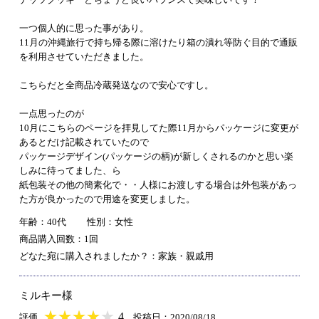
一つ個人的に思った事があり。
11月の沖縄旅行で持ち帰る際に溶けたり箱の潰れ等防ぐ目的で通販
を利用させていただきました。
こちらだと全商品冷蔵発送なので安心ですし。
一点思ったのが
10月にこちらのページを拝見してた際11月からパッケージに変更が
あるとだけ記載されていたので
パッケージデザイン(パッケージの柄)が新しくされるのかと思い楽
しみに待ってました、ら
紙包装その他の簡素化で・・人様にお渡しする場合は外包装があっ
た方が良かったので用途を変更しました。
年齢：40代
性別：女性
商品購入回数：1回
どなた宛に購入されましたか？：家族・親戚用
ミルキー様
★
★★★★★
★
★
★
★
4
評価
投稿日：2020/08/18