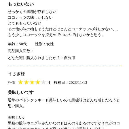
もったいない
せっかくの黒糖が存在しない
ココナッツの味しかしない
とてももったいない
その他の味の物もそうだけどほとんどココナッツの味しかない、、
もう少しココナッツを控えめでいいのではないかと思う。
年齢：50代
性別：女性
商品購入回数：
どなた宛に購入されましたか？：自分用
うさぎ様
★
★★★★★
★
★
★
★
4
評価
投稿日：2023/11/13
美味しいです
通常のバトンクッキーも美味しいので黒糖味はどんな感じだろうと
思い購入。
美味しい♪
黒糖の酸味やエグ味みたいなのもほんのりあるのですがそれがココ
ナッツクッキーとちょうど良いバランスで美味しいです！