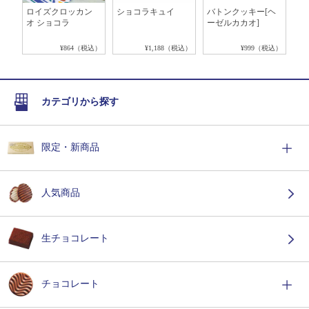
ンヌ
ロイズクロッカン
ショコラキュイ
バトンクッキー[ヘ
チ
オ ショコラ
ーゼルカカオ]
[
ー
税込）
¥864（税込）
¥1,188（税込）
¥999（税込）
カテゴリから探す
限定・新商品
人気商品
生チョコレート
チョコレート