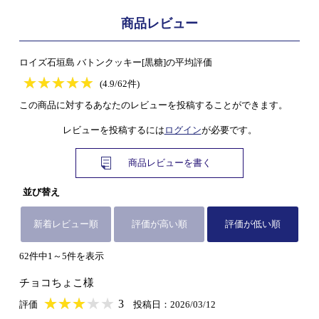
商品レビュー
ロイズ石垣島 バトンクッキー[黒糖]の平均評価
★
★★★★★
★
★
★
★
(4.9/62件)
この商品に対するあなたのレビューを投稿することができます。
レビューを投稿するには
ログイン
が必要です。
商品レビューを書く
並び替え
新着レビュー順
評価が高い順
評価が低い順
62件中1～5件を表示
チョコちょこ様
★
★★★★★
★
★
★
★
3
評価
投稿日：2026/03/12