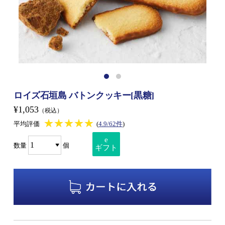
ロイズ石垣島 バトンクッキー[黒糖]
¥1,053
（税込）
★★★★★
★★★★★
平均評価
(
4.9/62件
)
e
数量
個
ギフト