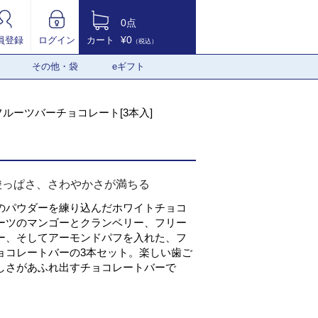
0点
¥0
員登録
ログイン
カート
（税込）
その他・袋
eギフト
フルーツバーチョコレート[3本入]
酸っぱさ、さわやかさが満ちる
のパウダーを練り込んだホワイトチョコ
ーツのマンゴーとクランベリー、フリー
ー、そしてアーモンドパフを入れた、フ
ョコレートバーの3本セット。楽しい歯ご
しさがあふれ出すチョコレートバーで