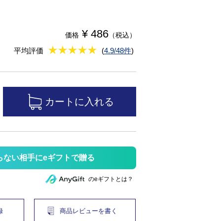
¥ 486
価格
（税込）
★
★★★★★
★
★
★
★
平均評価
(
4.9/48件
)
らない相手にeギフトで贈る
のeギフトとは？
録
商品レビューを書く