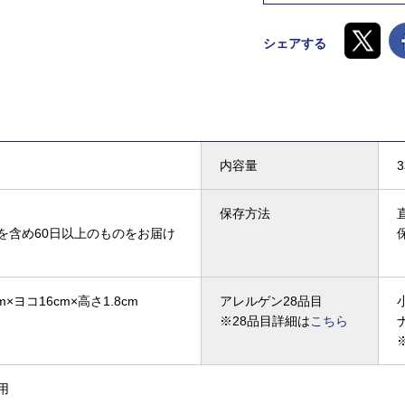
シェアする
内容量
保存方法
を含め60日以上のものをお届け
m×ヨコ16cm×高さ1.8cm
アレルゲン28品目
※28品目詳細は
こちら
用