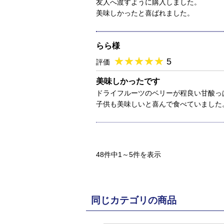
友人へ渡すように購入しました。
美味しかったと喜ばれました。
らら様
★
★★★★★
★
★
★
★
5
評価
美味しかったです
ドライフルーツのベリーが程良い甘酸っ
子供も美味しいと喜んで食べていました
48件中1～5件を表示
同じカテゴリの商品