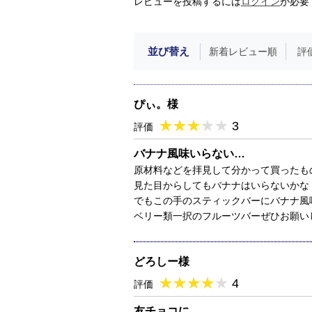
レビューを投稿するには
ログイン
が必要
並び替え
新着レビュー順
評
ぴぃ。様
★
★★★★★
★
★
★
★
3
評価
バナナ風味いらない…
原材料などを拝見して分かって買ったも
見た目からしてもバナナはいらないかな
でもこの手のスティックバーにバナナ風
ベリー類一択のフルーツバーぜひお願い
どろしー様
★
★★★★★
★
★
★
★
4
評価
友チョコに