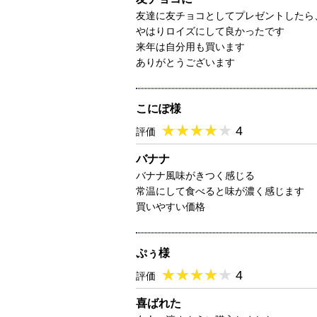
友達に友チョコとしてプレゼントしたら
やはりロイズにして良かったです
来年は自分用も買います
ありがとうございます
こにぽ様
★
★★★★★
★
★
★
★
4
評価
バナナ
バナナ風味がきつく感じる
常温にして食べると味が濃く感じます
買いやすい価格
ぷぅ様
★
★★★★★
★
★
★
★
4
評価
喜ばれた