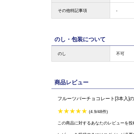
その他特記事項
-
のし・包装について
のし
不可
商品レビュー
フルーツバーチョコレート[3本入]
★
★★★★★
★
★
★
★
(4.9/48件)
この商品に対するあなたのレビューを投