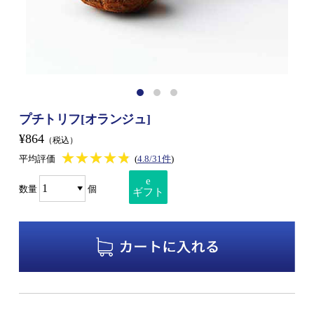
プチトリフ[オランジュ]
¥864
（税込）
★★★★★
★★★★★
平均評価
(
4.8/31件
)
e
数量
個
ギフト