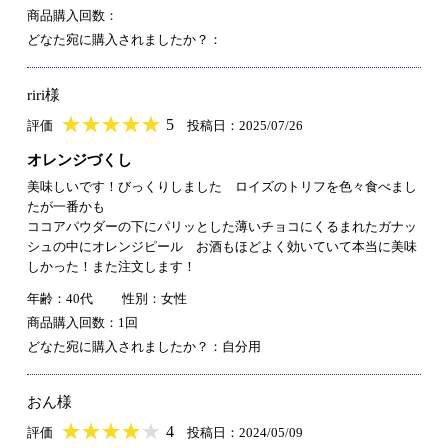
商品購入回数：
どなた宛に購入されましたか？：
riri様
★
★★★★★
★
★
★
★
5
評価
投稿日：2025/07/26
オレンジづくし
美味しいです！びっくりしました ロイズのトリフを色々食べまし
たが一番かも
ココアパウダーの下にパリッとした薄いチョコにくるまれたガナッ
シュの中にオレンジピール お酒もほどよく効いていて本当に美味
しかった！また注文します！
年齢：40代
性別：女性
商品購入回数：1回
どなた宛に購入されましたか？：自分用
おん様
★
★★★★★
★
★
★
★
4
評価
投稿日：2024/05/09