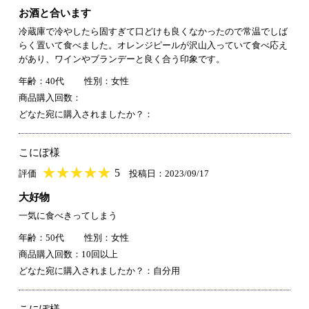
お酒と合います
冷蔵庫で冷やしたら固すぎて口どけも良くなかったので常温でしば
らく置いて食べました。オレンジピールが沢山入っていて食べ応え
があり、ワインやブランデーと良く合う印象です。
年齢：40代
性別：女性
商品購入回数：
どなた宛に購入されましたか？：
こにぽ様
★
★★★★★
★
★
★
★
5
評価
投稿日：2023/09/17
大好物
一気に食べきってしまう
年齢：50代
性別：女性
商品購入回数：10回以上
どなた宛に購入されましたか？：自分用
こにぽ様