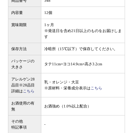
商品番号
548
内容量
12個
賞味期限
1ヶ月
※発送日を含め21日以上のものをお届けしま
す
保存方法
冷暗所（15℃以下）で保存してください。
パッケージの
タテ11cm×ヨコ14.9cm×高さ3.2cm
大きさ
アレルゲン28
乳・オレンジ・大豆
品目
※28品目
※原材料・栄養成分表示は
こちら
詳細は
こちら
お酒使用の有
お酒強め（1.0%以上配合）
無
その他
-
特記事項