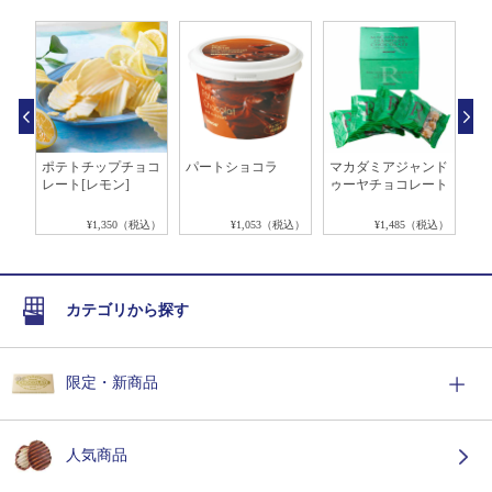
ート
ポテトチップチョコ
パートショコラ
マカダミアジャンド
焼
ク]
レート[レモン]
ゥーヤチョコレート
[H
税込）
¥1,350（税込）
¥1,053（税込）
¥1,485（税込）
カテゴリから探す
限定・新商品
人気商品