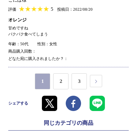
★
★★★★★
★
★
★
★
5
評価
投稿日：2022/08/20
オレンジ
甘めですね
バクバク食べてしまう
年齢：50代
性別：女性
商品購入回数：
どなた宛に購入されましたか？：
1
2
3
シェアする
同じカテゴリの商品