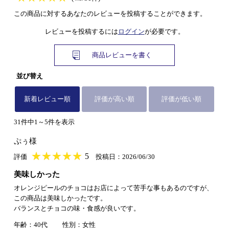
この商品に対するあなたのレビューを投稿することができます。
レビューを投稿するには
ログイン
が必要です。
商品レビューを書く
並び替え
新着レビュー順
評価が高い順
評価が低い順
31件中1～5件を表示
ぷぅ様
★
★★★★★
★
★
★
★
5
評価
投稿日：2026/06/30
美味しかった
オレンジピールのチョコはお店によって苦手な事もあるのですが、
この商品は美味しかったです。
バランスとチョコの味・食感が良いです。
年齢：40代
性別：女性