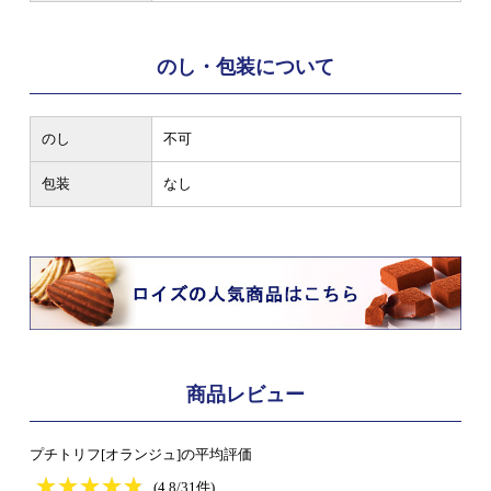
のし・包装について
のし
不可
包装
なし
商品レビュー
プチトリフ[オランジュ]の平均評価
★
★★★★★
★
★
★
★
(4.8/31件)