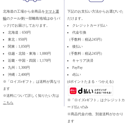
北海道の工場から全商品を
ヤマト運
下記のお支払い方法からお選びいた
輸
のクール便(一部離島地域はゆうパ
だけます。
ック)でお届けしております。
クレジットカード払い
北海道：650円
代金引換
東北：950円
（手数料：税込245円）
関東：1,050円
後払い
信越・北陸・東海：1,080円
（手数料：税込245円）
近畿・中国・四国：1,170円
キャリア決済
九州：1,300円
PayPay
沖縄：2,400円
d払い
※「ロイズeギフト」は送料が異なり
(dポイントたまる・つかえる)
ます
※送料について詳しく知りたい方は
※「ロイズeギフト」はクレジットカ
こちら
ード払いのみ
※商品代金の他、別途送料がかかり
ます