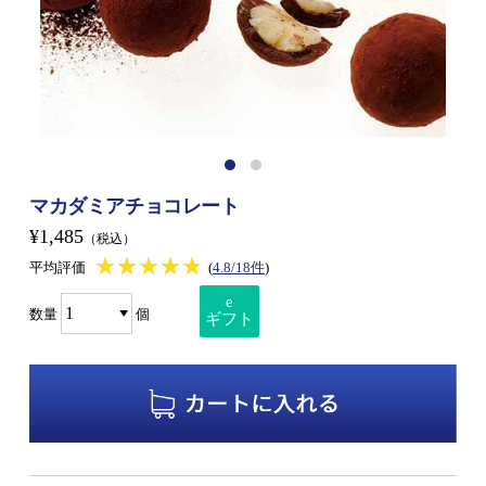
マカダミアチョコレート
¥1,485
（税込）
★★★★★
★★★★★
平均評価
(
4.8/18件
)
e
数量
個
ギフト