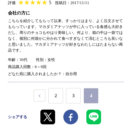
★
★★★★★
★
★
★
★
5
評価
投稿日：2017/11/11
会社の方に
こちらを紹介してもらって以来、すっかりはまり、よく注文させて
もらっています。マカダミアナッツが中に入っている食感も大好き
だし、周りのチョコもやはり美味しい。何より、箱の中は一袋では
なく、個別に何袋かに分かれて食べすぎなくて済むところも良いな
と思いました。マカダミアナッツが好きなわたしにはたまらない商
品です。
年齢：30代
性別：女性
商品購入回数：6～9回
どなた宛に購入されましたか？：自分用
2
3
4
シェアする