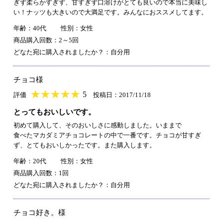
ぎず柔らかすぎず、甘すぎず口溶けがとても良いので本当に美味し
い！ナッツも大きいので大満足です。みんなにおススメしてます。
年齢：40代
性別：女性
商品購入回数：2～5回
どなた宛に購入されましたか？：自分用
チョコ様
★
★★★★★
★
★
★
★
5
評価
投稿日：2017/11/18
とってもおいしいです。
初めて購入して、そのおいしさに感動しました。いままで
食べたマカダミアチョコレートの中で一番です。チョコが甘すぎ
ず、とてもおいしかったです。また購入します。
年齢：20代
性別：女性
商品購入回数：1回
どなた宛に購入されましたか？：自分用
チョコ好き。様