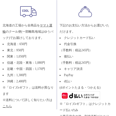
北海道の工場から全商品を
ヤマト運
下記のお支払い方法からお選びいた
輸
のクール便(一部離島地域はゆうパ
だけます。
ック)でお届けしております。
クレジットカード払い
北海道：650円
代金引換
東北：950円
（手数料：税込245円）
関東：1,050円
後払い
信越・北陸・東海：1,080円
（手数料：税込245円）
近畿・中国・四国：1,170円
キャリア決済
九州：1,300円
PayPay
沖縄：2,400円
d払い
※「ロイズeギフト」は送料が異なり
(dポイントたまる・つかえる)
ます
※送料について詳しく知りたい方は
※「ロイズeギフト」はクレジットカ
こちら
ード払いのみ