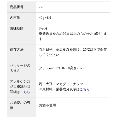
商品番号
728
内容量
42g×4袋
賞味期限
3ヶ月
※発送日を含め60日以上のものをお届けしま
す
保存方法
直射日光、高温多湿を避け、25℃以下で保存
してください。
パッケージの
タテ8cm×ヨコ10cm×高さ7.5cm
大きさ
アレルゲン28
乳・大豆・マカダミアナッツ
品目
※28品目
※原材料・栄養成分表示は
こちら
詳細は
こちら
お酒使用の有
お酒不使用
無