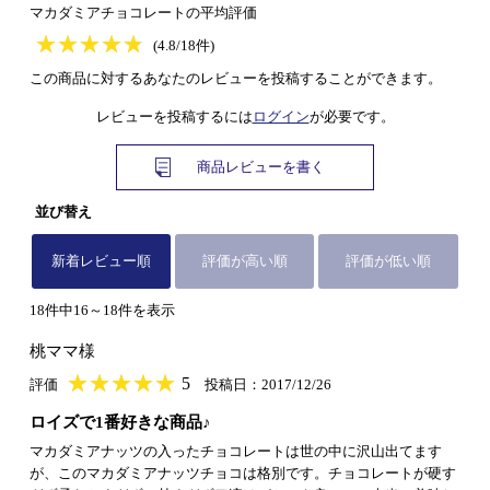
マカダミアチョコレートの平均評価
★
★★★★★
★
★
★
★
(4.8/18件)
この商品に対するあなたのレビューを投稿することができます。
レビューを投稿するには
ログイン
が必要です。
商品レビューを書く
並び替え
新着レビュー順
評価が高い順
評価が低い順
18件中16～18件を表示
桃ママ様
★
★★★★★
★
★
★
★
5
評価
投稿日：2017/12/26
ロイズで1番好きな商品♪
マカダミアナッツの入ったチョコレートは世の中に沢山出てます
が、このマカダミアナッツチョコは格別です。チョコレートが硬す