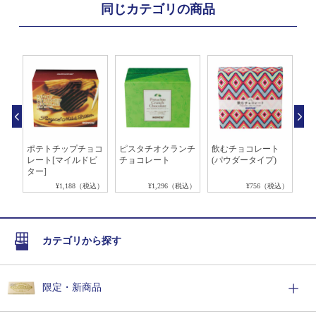
同じカテゴリの商品
ュ
ポテトチップチョコ
ピスタチオクランチ
飲むチョコレート
ロ
ミ
レート[マイルドビ
チョコレート
(パウダータイプ)
ラ
ター]
税込）
¥1,188（税込）
¥1,296（税込）
¥756（税込）
カテゴリから探す
限定・新商品