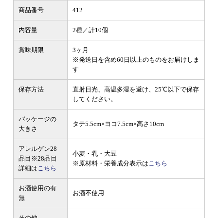
商品番号
412
内容量
2種／計10個
賞味期限
3ヶ月
※発送日を含め60日以上のものをお届けしま
す
保存方法
直射日光、高温多湿を避け、25℃以下で保存
してください。
パッケージの
タテ5.5cm×ヨコ7.5cm×高さ10cm
大きさ
アレルゲン28
小麦・乳・大豆
品目
※28品目
※原材料・栄養成分表示は
こちら
詳細は
こちら
お酒使用の有
お酒不使用
無
その他