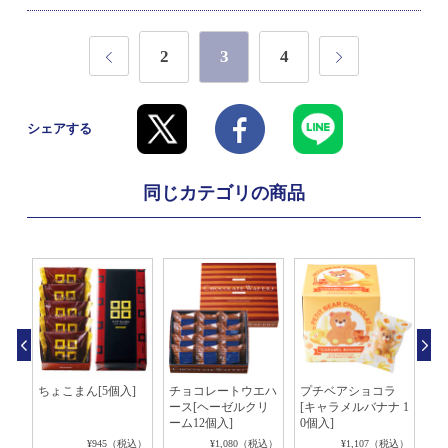
2
3
4
シェアする
同じカテゴリの商品
シ
ちょこまん[5個入]
チョコレートウエハ
プチベアショコラ
マ
ース[ヘーゼルクリ
[キャラメルバナナ 1
ー
ーム12個入]
0個入]
税込）
¥945（税込）
¥1,080（税込）
¥1,107（税込）