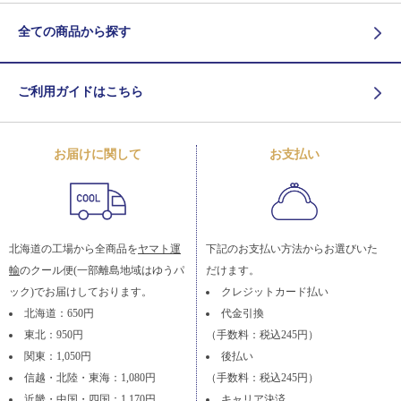
全ての商品から探す
ご利用ガイドはこちら
お届けに関して
お支払い
北海道の工場から全商品を
ヤマト運
下記のお支払い方法からお選びいた
輸
のクール便(一部離島地域はゆうパ
だけます。
ック)でお届けしております。
クレジットカード払い
北海道：650円
代金引換
東北：950円
（手数料：税込245円）
関東：1,050円
後払い
信越・北陸・東海：1,080円
（手数料：税込245円）
近畿・中国・四国：1,170円
キャリア決済