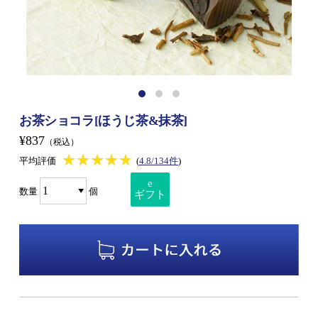
お茶ショコラ[ほうじ茶&抹茶]
¥837
（税込）
★★★★★
★★★★★
平均評価
(
4.8/134件
)
e
数量
個
ギフト