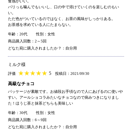
食感がいい。
パリっも噛んでもいいし、口の中で溶けていくのを楽しむのもい
い。
ただ色がついているのではなく、お茶の風味がしっかりある。
お茶感を求めている人にたまらない。
年齢：20代
性別：女性
商品購入回数：2～5回
どなた宛に購入されましたか？：自分用
ミルク様
★
★★★★★
★
★
★
★
5
評価
投稿日：2021/09/30
高級なチョコ
パッケージが素敵です。お値段お手頃なので人にあげるのに使いや
すい。アールショコラみたいなチョコなので病みつきになりまし
た！ほうじ茶と抹茶どちらも美味しい
年齢：30代
性別：女性
商品購入回数：6～9回
どなた宛に購入されましたか？：自分用