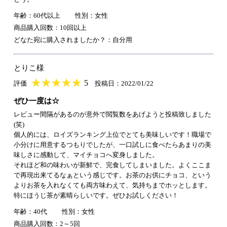
年齢：60代以上
性別：女性
商品購入回数：10回以上
どなた宛に購入されましたか？：自分用
とりこ様
★
★★★★★
★
★
★
★
5
評価
投稿日：2022/01/22
ぜひ一度は☆
レビュー間隔があるのが意外で閲覧数をあげようと投稿致しました
(笑)
個人的には、ロイズランキング上位でとても美味しいです！職場で
小分けに用意するつもりでしたが、一口試しに食べたらあまりの美
味しさに感動して、マイチョコへ変身しました。
それほど和の味わいが新鮮で、完食してしまいました。よくここま
で再現出来てるなぁという感じです。お茶のお供にチョコ、という
よりお茶を入れなくても両方味わえて、気持ちまでホッとします。
特にほうじ茶が素晴らしいです。ぜひお試しください！
年齢：40代
性別：女性
商品購入回数：2～5回