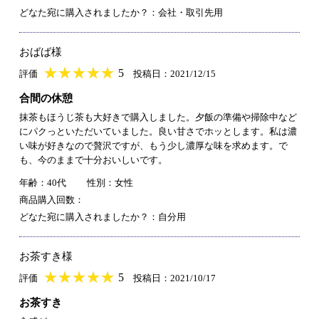
どなた宛に購入されましたか？：会社・取引先用
おばば様
★
★★★★★
★
★
★
★
5
評価
投稿日：2021/12/15
合間の休憩
抹茶もほうじ茶も大好きで購入しました。夕飯の準備や掃除中など
にパクっといただいていました。良い甘さでホッとします。私は濃
い味が好きなので贅沢ですが、もう少し濃厚な味を求めます。で
も、今のままで十分おいしいです。
年齢：40代
性別：女性
商品購入回数：
どなた宛に購入されましたか？：自分用
お茶すき様
★
★★★★★
★
★
★
★
5
評価
投稿日：2021/10/17
お茶すき