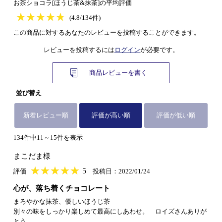
お茶ショコラ[ほうじ茶&抹茶]の平均評価
★
★★★★★
★
★
★
★
(4.8/134件)
この商品に対するあなたのレビューを投稿することができます。
レビューを投稿するには
ログイン
が必要です。
商品レビューを書く
並び替え
新着レビュー順
評価が高い順
評価が低い順
134件中11～15件を表示
まこだま様
★
★★★★★
★
★
★
★
5
評価
投稿日：2022/01/24
心が、落ち着くチョコレート
まろやかな抹茶、優しいほうじ茶
別々の味をしっかり楽しめて最高にしあわせ。 ロイズさんありが
とう。