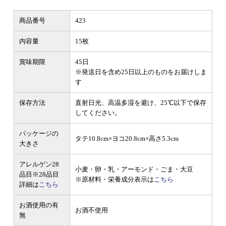
商品番号
423
内容量
15枚
賞味期限
45日
※発送日を含め25日以上のものをお届けしま
す
保存方法
直射日光、高温多湿を避け、25℃以下で保存
してください。
パッケージの
タテ10.8cm×ヨコ20.8cm×高さ5.3cm
大きさ
アレルゲン28
小麦・卵・乳・アーモンド・ごま・大豆
品目
※28品目
※原材料・栄養成分表示は
こちら
詳細は
こちら
お酒使用の有
お酒不使用
無