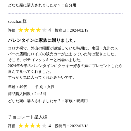
どなた宛に購入されましたか？：自分用
seachan様
★
★★★★★
★
★
★
★
4
評価
投稿日：2024/02/19
バレンタインに家族に贈りました。
コロナ禍で、外出の頻度が激減していた時期に、南国・九州のスー
パーの店頭にロイズの販売カーが止まっていた時は驚きました。
そこで、ポテゴマクッキーと出会いました。
2024年今年のバレンタインにクッキー好きの妹にプレゼントしたら
喜んで食べてくれました。
すっかり気に入ってくれたみたいです。
年齢：40代
性別：女性
商品購入回数：2～5回
どなた宛に購入されましたか？：家族・親戚用
チョコレート星人様
★
★★★★★
★
★
★
★
4
評価
投稿日：2022/07/18