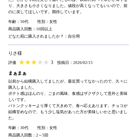
り、大きさも小さくなりました。値段が高くなってもいいので、前
のに戻してほしいです。期待しています。
年齢：50代
性別：女性
商品購入回数：10回以上
どなた宛に購入されましたか？：自分用
りさ様
★
★★★★★
★
★
★
★
3
評価
投稿日：2026/02/15
まぁまぁ
以前から結構購入してましたが、最近買ってなかったので、久々に
購入しました。
ポテト感はほんのり、ごまの風味、食感はザクザクして意外と美味
しいです。
バトンクッキーより厚くて大きめで、食べ応えあります。チョコが
結構甘めなので、もう少し塩気があった方が美味しいかと思いまし
た。
年齢：30代
性別：女性
商品購入回数：2～5回