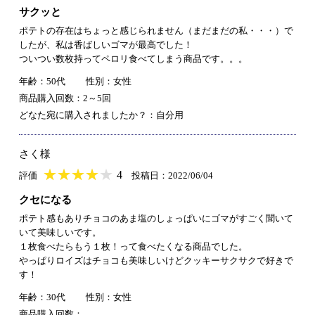
サクッと
ポテトの存在はちょっと感じられません（まだまだの私・・・）で
したが、私は香ばしいゴマが最高でした！
ついつい数枚持ってペロリ食べてしまう商品です。。。
年齢：50代
性別：女性
商品購入回数：2～5回
どなた宛に購入されましたか？：自分用
さく様
★
★★★★★
★
★
★
★
4
評価
投稿日：2022/06/04
クセになる
ポテト感もありチョコのあま塩のしょっぱいにゴマがすごく聞いて
いて美味しいです。
１枚食べたらもう１枚！って食べたくなる商品でした。
やっぱりロイズはチョコも美味しいけどクッキーサクサクで好きで
す！
年齢：30代
性別：女性
商品購入回数：