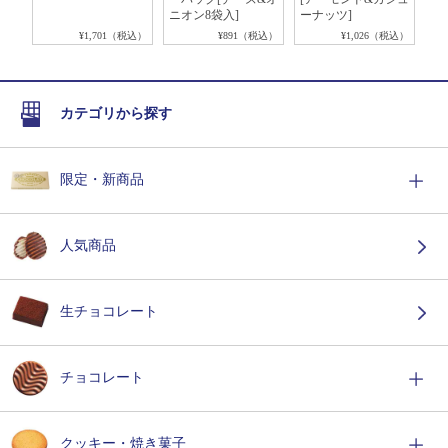
ニオン8袋入]
ーナッツ]
税込）
¥1,701（税込）
¥891（税込）
¥1,026（税込）
カテゴリから探す
限定・新商品
人気商品
生チョコレート
チョコレート
クッキー・焼き菓子