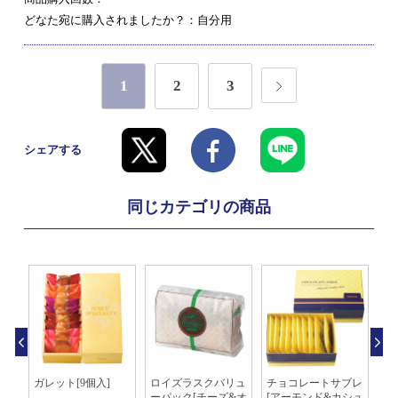
どなた宛に購入されましたか？：自分用
1
2
3
シェアする
同じカテゴリの商品
シ
ガレット[9個入]
ロイズラスクバリュ
チョコレートサブレ
抹
ーパック[チーズ&オ
[アーモンド&カシュ