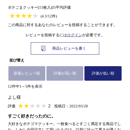
ポテごまクッキー[15枚入]の平均評価
★
★★★★★
★
★
★
★
(4.3/12件)
この商品に対するあなたのレビューを投稿することができます。
レビューを投稿するには
ログイン
が必要です。
商品レビューを書く
並び替え
新着レビュー順
評価が高い順
評価が低い順
12件中1～5件を表示
よし様
★
★★★★★
★
★
★
★
2
評価
投稿日：2022/03/28
すごく好きだったのに。
大好きなポテゴマクッキー。一枚食べるとすごく満足する商品でし
た。しかし今回注文して届いたものは、以前に比べて厚さが薄くな