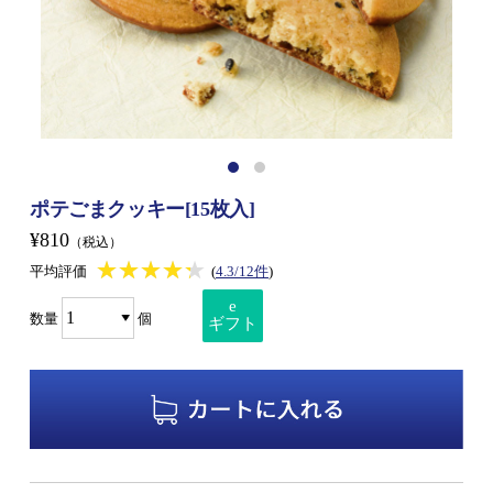
ポテごまクッキー[15枚入]
¥810
（税込）
★★★★★
★★★★★
平均評価
(
4.3/12件
)
e
数量
個
ギフト