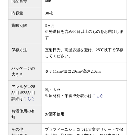
商品番号
486
内容量
30枚
賞味期限
3ヶ月
※発送日を含め60日以上のものをお届けしま
す
保存方法
直射日光、高温多湿を避け、25℃以下で保存
してください。
パッケージの
タテ11cm×ヨコ20cm×高さ2.6cm
大きさ
アレルゲン28
乳・大豆
品目
※28品目
※原材料・栄養成分表示は
こちら
詳細は
こちら
お酒使用の有
お酒不使用
無
その他
プラフィーユショコラは大変デリケートで保