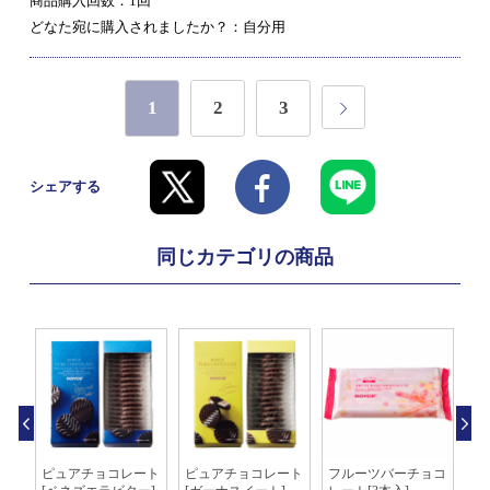
商品購入回数：1回
どなた宛に購入されましたか？：自分用
1
2
3
シェアする
同じカテゴリの商品
レー
ピュアチョコレート
ピュアチョコレート
フルーツバーチョコ
板