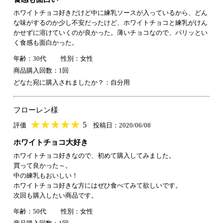
ホワイトチョコ好きだけど中に練乳ソースが入っているから、どん
な味がするのか少し不安だったけど、ホワイトチョコと練乳がけん
かせずに溶けていくのが良かった。薄いチョコなので、パリッとい
く食感も面白かった。
年齢：30代
性別：女性
商品購入回数：1回
どなた宛に購入されましたか？：自分用
フローレン様
★
★★★★★
★
★
★
★
5
評価
投稿日：2020/06/08
ホワイトチョコ大好き
ホワイトチョコ好きなので、初めて購入してみました。
買って良かった～。
中の練乳もおいしい！
ホワイトチョコ好きな方にはぜひ食べてみて欲しいです。
次回も購入したい商品です。
年齢：50代
性別：女性