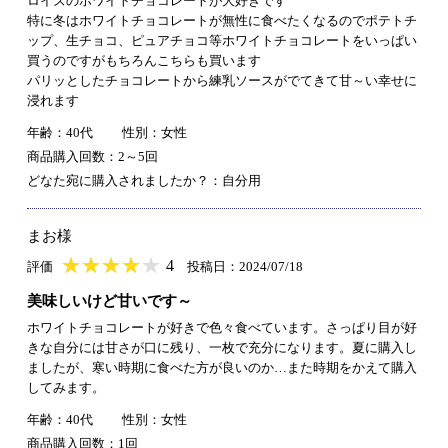
ロイズのホワイトチョコレートが大好きです
特に冬はホワイトチョコレートが無性に食べたくなるのでポテトチ
ップ、生チョコ、ピュアチョコ等ホワイトチョコレートをいっぱい
買うのですがもちろんこちらも買います
パリッとしたチョコレートから練乳ソースがでてきて甘～い幸せに
浸れます
年齢：40代
性別：女性
商品購入回数：2～5回
どなた宛に購入されましたか？：自分用
まお様
★
★★★★★
★
★
★
★
4
評価
投稿日：2024/07/18
美味しいけど甘いです～
ホワイトチョコレートが好きで色々食べています。さっぱり目が好
きな自分には甘さが口に残り、一枚で充分になります。夏に購入し
ましたが、寒い時期に食べた方が良いのか…また時期をかえて購入
してみます。
年齢：40代
性別：女性
商品購入回数：1回