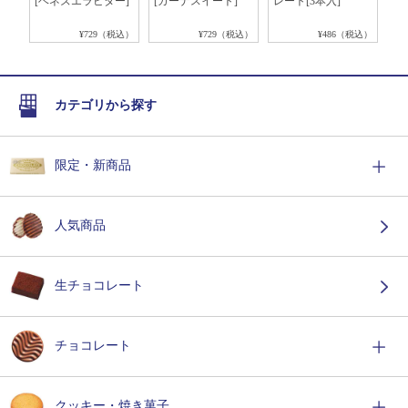
[ベネズエラビター]
[ガーナスイート]
レート[3本入]
ピ
ー]
税込）
¥729（税込）
¥729（税込）
¥486（税込）
カテゴリから探す
限定・新商品
人気商品
生チョコレート
チョコレート
クッキー・焼き菓子