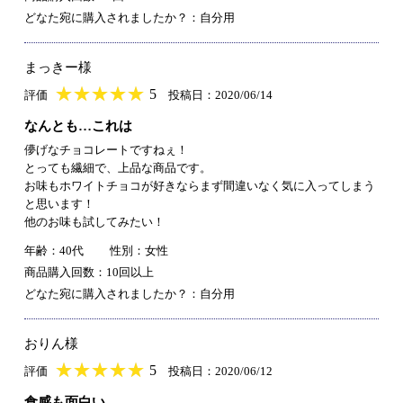
どなた宛に購入されましたか？：自分用
まっきー様
★
★★★★★
★
★
★
★
5
評価
投稿日：2020/06/14
なんとも…これは
儚げなチョコレートですねぇ！
とっても繊細で、上品な商品です。
お味もホワイトチョコが好きならまず間違いなく気に入ってしまう
と思います！
他のお味も試してみたい！
年齢：40代
性別：女性
商品購入回数：10回以上
どなた宛に購入されましたか？：自分用
おりん様
★
★★★★★
★
★
★
★
5
評価
投稿日：2020/06/12
食感も面白い