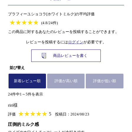
プラフィーユショコラ[ホワイトミルク]の平均評価
★
★★★★★
★
★
★
★
(4.8/24件)
この商品に対するあなたのレビューを投稿することができます。
レビューを投稿するには
ログイン
が必要です。
商品レビューを書く
並び替え
新着レビュー順
評価が高い順
評価が低い順
24件中1～5件を表示
riri様
★
★★★★★
★
★
★
★
5
評価
投稿日：2024/08/23
圧倒的ミルク感