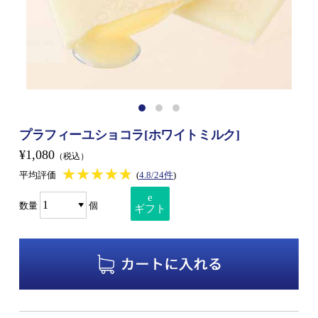
プラフィーユショコラ[ホワイトミルク]
¥1,080
（税込）
★★★★★
★★★★★
平均評価
(
4.8/24件
)
e
数量
個
ギフト