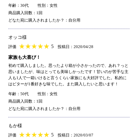
年齢：30代
性別：女性
商品購入回数：1回
どなた宛に購入されましたか？：自分用
オッコ様
★
★★★★★
★
★
★
★
5
評価
投稿日：2020/04/28
家族も大喜び！
初めて購入しました。思ったより箱が小さかったので、あれ？っと
思いましたが、味はとっても美味しかったです！甘いのが苦手な主
人も1人で一箱いけると言うくらい家族にも大好評でした。私的に
はビターが1番好きな味でした。また購入したいと思います！
年齢：50代
性別：女性
商品購入回数：1回
どなた宛に購入されましたか？：自分用
もか様
★
★★★★★
★
★
★
★
5
評価
投稿日：2020/03/07