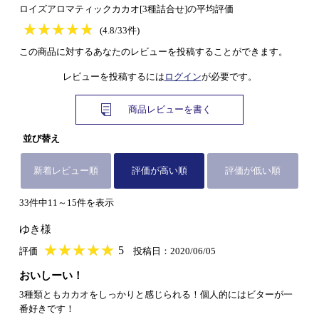
ロイズアロマティックカカオ[3種詰合せ]の平均評価
★
★★★★★
★
★
★
★
(4.8/33件)
この商品に対するあなたのレビューを投稿することができます。
レビューを投稿するには
ログイン
が必要です。
商品レビューを書く
並び替え
新着レビュー順
評価が高い順
評価が低い順
33件中11～15件を表示
ゆき様
★
★★★★★
★
★
★
★
5
評価
投稿日：2020/06/05
おいしーい！
3種類ともカカオをしっかりと感じられる！個人的にはビターが一
番好きです！