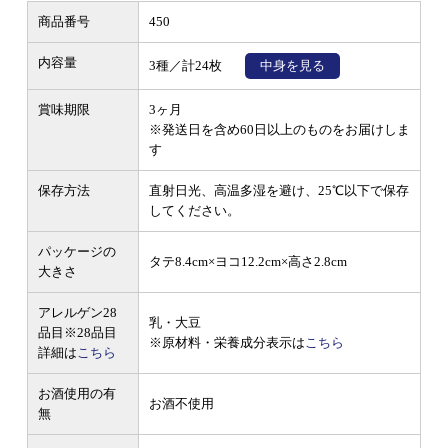
商品番号
450
内容量
3種／計24枚
中身を見る
賞味期限
3ヶ月
※発送日を含め60日以上のものをお届けしま
す
保存方法
直射日光、高温多湿を避け、25℃以下で保存
してください。
パッケージの
タテ8.4cm×ヨコ12.2cm×高さ2.8cm
大きさ
アレルゲン28
乳・大豆
品目
※28品目
※原材料・栄養成分表示は
こちら
詳細は
こちら
お酒使用の有
お酒不使用
無