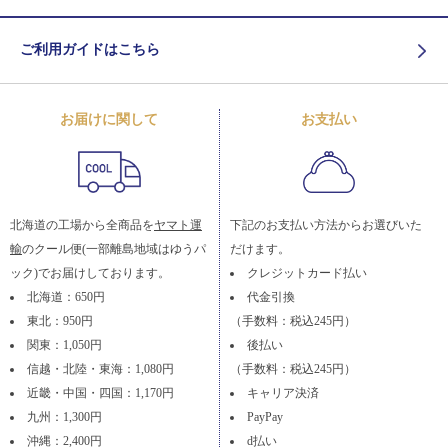
ご利用ガイドはこちら
お届けに関して
お支払い
北海道の工場から全商品を
ヤマト運
下記のお支払い方法からお選びいた
輸
のクール便(一部離島地域はゆうパ
だけます。
ック)でお届けしております。
クレジットカード払い
北海道：650円
代金引換
東北：950円
（手数料：税込245円）
関東：1,050円
後払い
信越・北陸・東海：1,080円
（手数料：税込245円）
近畿・中国・四国：1,170円
キャリア決済
九州：1,300円
PayPay
沖縄：2,400円
d払い