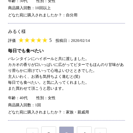
年齢：50代
性別：女性
商品購入回数：10回以上
どなた宛に購入されましたか？：自分用
みるく様
★
★★★★★
★
★
★
★
5
評価
投稿日：2020/02/14
毎日でも食べたい
バレンタインにハイボールと共に渡しました。
カカオの香りが口いっぱいに広がってビターでもほんのり甘味があ
り滑らかに溶けていって心地よいひとときでした。
主人いわく、お酒も気持ちよく進むと(笑)
毎日でも食べたい。と気に入ってくれました。
また買わせて頂こうと思います。
年齢：40代
性別：女性
商品購入回数：1回
どなた宛に購入されましたか？：家族・親戚用