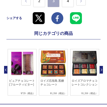
2
3
4
シェアする
同じカテゴリの商品
ョコ
ピュアチョコレート
ロイズ石垣島 黒糖
ロイズアロマチョコ
ポ
ル]
[フルーティビター]
チョコレート
レートコレクション
レ
税込）
¥729（税込）
¥1,350（税込）
¥1,350（税込）