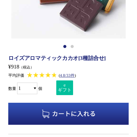
ロイズアロマティックカカオ[3種詰合せ]
¥918
（税込）
★★★★★
★★★★★
平均評価
(
4.8/33件
)
e
数量
個
ギフト