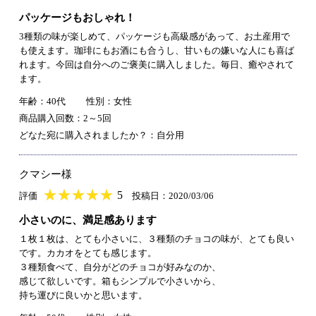
パッケージもおしゃれ！
3種類の味が楽しめて、パッケージも高級感があって、お土産用で
も使えます。珈琲にもお酒にも合うし、甘いもの嫌いな人にも喜ば
れます。今回は自分へのご褒美に購入しました。毎日、癒やされて
ます。
年齢：40代
性別：女性
商品購入回数：2～5回
どなた宛に購入されましたか？：自分用
クマシー様
★
★★★★★
★
★
★
★
5
評価
投稿日：2020/03/06
小さいのに、満足感あります
１枚１枚は、とても小さいに、３種類のチョコの味が、とても良い
です。カカオをとても感じます。
３種類食べて、自分がどのチョコが好みなのか、
感じて欲しいです。箱もシンプルで小さいから、
持ち運びに良いかと思います。