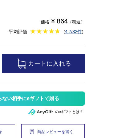
¥ 864
価格
（税込）
★
★★★★★
★
★
★
★
平均評価
(
4.7/32件
)
らない相手にeギフトで贈る
のeギフトとは？
録
商品レビューを書く