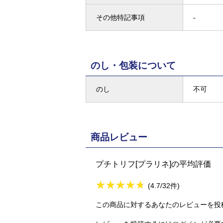
その他特記事項
-
のし・包装について
のし
不可
商品レビュー
プチトリフ[プラリネ]の平均評価
★
★★★★★
★
★
★
★
(4.7/32件)
この商品に対するあなたのレビューを投