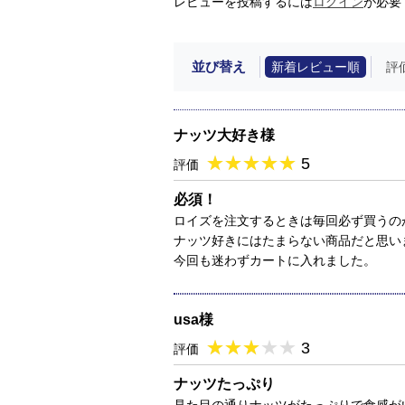
レビューを投稿するには
ログイン
が必要
並び替え
新着レビュー順
評
ナッツ大好き様
★
★★★★★
★
★
★
★
5
評価
必須！
ロイズを注文するときは毎回必ず買うの
ナッツ好きにはたまらない商品だと思い
今回も迷わずカートに入れました。
usa様
★
★★★★★
★
★
★
★
3
評価
ナッツたっぷり