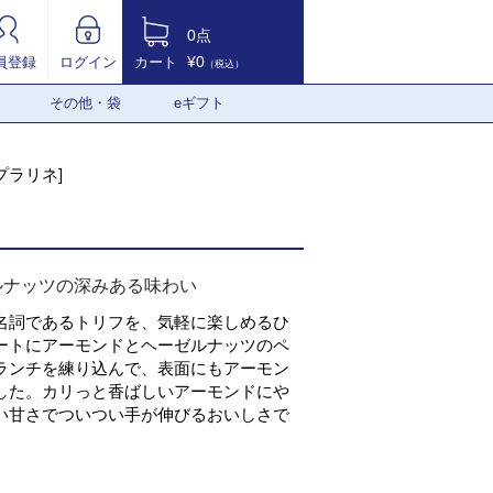
0点
¥0
員登録
ログイン
カート
（税込）
その他・袋
eギフト
プラリネ]
ルナッツの深みある味わい
名詞であるトリフを、気軽に楽しめるひ
ートにアーモンドとヘーゼルナッツのペ
ランチを練り込んで、表面にもアーモン
した。カリっと香ばしいアーモンドにや
い甘さでついつい手が伸びるおいしさで