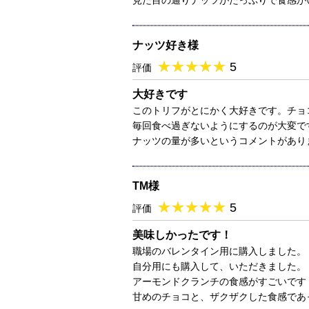
見た目の通りナッツがたっぷりで食感が
ナッツ好き様
★
★★★★★
★
★
★
★
5
評価
大好きです
このトリフがとにかく大好きです。チョ
毎回食べ過ぎないようにするのが大変で
ナッツの量が多いというコメントがあり
TM様
★
★★★★★
★
★
★
★
5
評価
美味しかったです！
職場のバレンタイン用に購入しました。
自分用にも購入して、いただきました。
アーモンドクランチの食感がすごいです
甘めのチョコと、ザクザクした食感であ