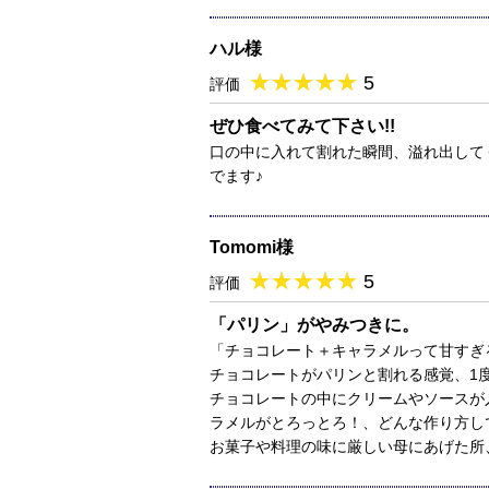
ハル様
★
★★★★★
★
★
★
★
5
評価
ぜひ食べてみて下さい!!
口の中に入れて割れた瞬間、溢れ出して
でます♪
Tomomi様
★
★★★★★
★
★
★
★
5
評価
「パリン」がやみつきに。
「チョコレート＋キャラメルって甘すぎ
チョコレートがパリンと割れる感覚、1度
チョコレートの中にクリームやソースが
ラメルがとろっとろ！、どんな作り方し
お菓子や料理の味に厳しい母にあげた所