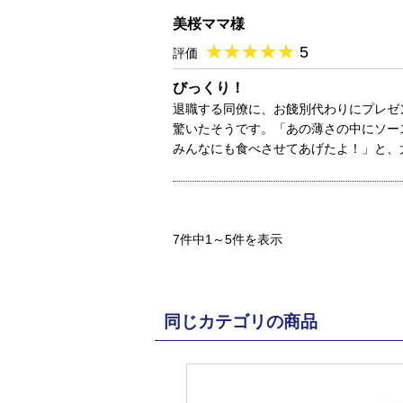
美桜ママ様
★
★★★★★
★
★
★
★
5
評価
びっくり！
退職する同僚に、お餞別代わりにプレゼ
驚いたそうです。「あの薄さの中にソー
みんなにも食べさせてあげたよ！」と、
7件中1～5件を表示
同じカテゴリの商品