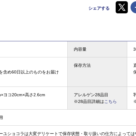
シェアする
内容量
保存方法
を含め60日以上のものをお届け
×ヨコ20cm×高さ2.6cm
アレルゲン28品目
※28品目詳細は
こちら
用
ーユショコラは大変デリケートで保存状態・取り扱いの仕方によっては