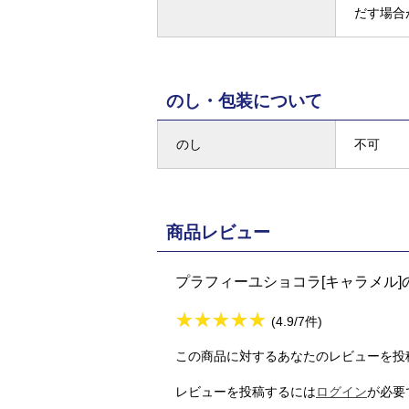
だす場合
のし・包装について
のし
不可
商品レビュー
プラフィーユショコラ[キャラメル]
★
★★★★★
★
★
★
★
(4.9/7件)
この商品に対するあなたのレビューを投
レビューを投稿するには
ログイン
が必要