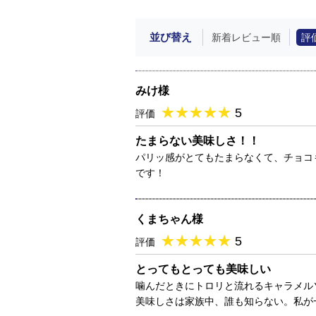
並び替え
新着レビュー順
評
みけ様
★
★★★★★
★
★
★
★
5
評価
たまらない美味しさ！！
パリッ感がとてもたまらなくて、チョコ
です！
くまちゃん様
★
★★★★★
★
★
★
★
5
評価
とってもとっても美味しい
噛んだときにトロリと流れるキャラメル
美味しさは家族中、誰も知らない。私が