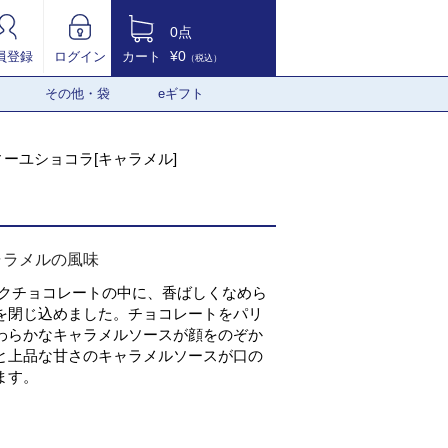
0点
¥0
員登録
ログイン
カート
（税込）
その他・袋
eギフト
ーユショコラ[キャラメル]
ャラメルの風味
ルクチョコレートの中に、香ばしくなめら
を閉じ込めました。チョコレートをパリ
わらかなキャラメルソースが顔をのぞか
と上品な甘さのキャラメルソースが口の
ます。