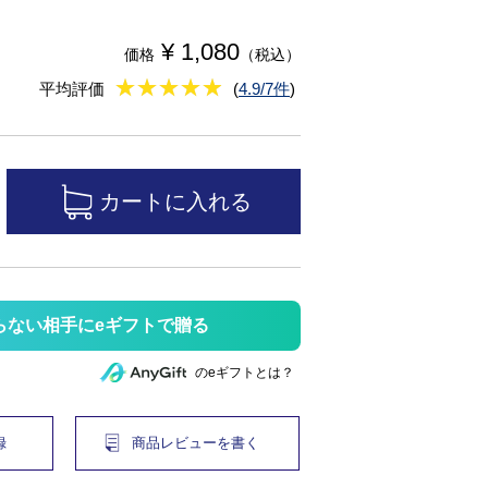
¥ 1,080
価格
（税込）
★
★★★★★
★
★
★
★
平均評価
(
4.9/7件
)
らない相手にeギフトで贈る
のeギフトとは？
録
商品レビューを書く