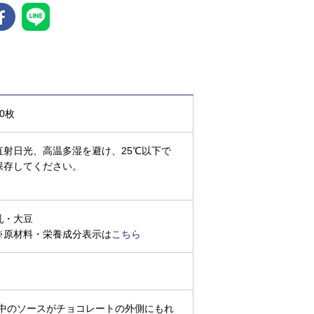
30枚
直射日光、高温多湿を避け、25℃以下で
保存してください。
乳・大豆
※原材料・栄養成分表示は
こちら
中のソースがチョコレートの外側にもれ