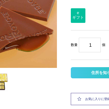
e
ギフト
数量
個
住所を知
お気に入りに登