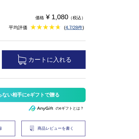
¥ 1,080
価格
（税込）
★
★★★★★
★
★
★
★
平均評価
(
4.7/28件
)
らない相手にeギフトで贈る
のeギフトとは？
録
商品レビューを書く