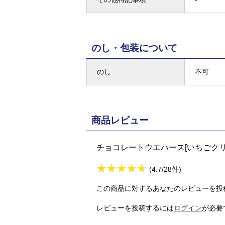
のし・包装について
のし
不可
商品レビュー
チョコレートウエハース[いちごクリ
★
★★★★★
★
★
★
★
(4.7/28件)
この商品に対するあなたのレビューを投
レビューを投稿するには
ログイン
が必要