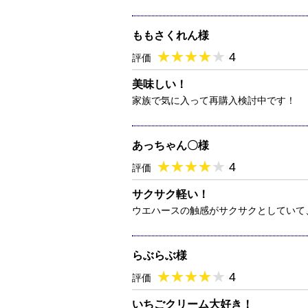
ももさくれん様
★
★★★★★
★
★
★
★
4
評価
美味しい！
家族で気に入って再購入検討中です！
あっちゃん〇様
★
★★★★★
★
★
★
★
4
評価
サクサク軽い！
ウエハースの触感がサクサクとしていて
らぶらぶ様
★
★★★★★
★
★
★
★
4
評価
いちごクリーム大好き！