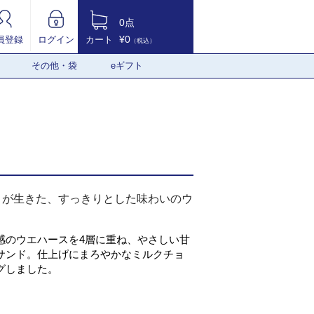
0点
¥0
員登録
ログイン
カート
（税込）
その他・袋
eギフト
さが生きた、すっきりとした味わいのウ
感のウエハースを4層に重ね、やさしい甘
サンド。仕上げにまろやかなミルクチョ
グしました。