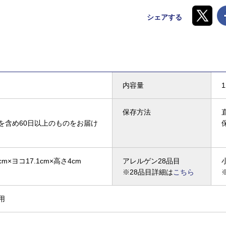
シェアする
内容量
保存方法
を含め60日以上のものをお届け
cm×ヨコ17.1cm×高さ4cm
アレルゲン28品目
※28品目詳細は
こちら
用