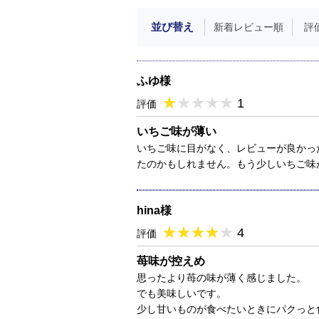
並び替え
新着レビュー順
評
ふゆ様
★
★★★★★
★
★
★
★
1
評価
いちご味が薄い
いちご味に目がなく、レビューが良かっ
たのかもしれません。もう少しいちご味
hina様
★
★★★★★
★
★
★
★
4
評価
苺味が控えめ
思ったより苺の味が薄く感じました。
でも美味しいです。
少し甘いものが食べたいときにパクっと