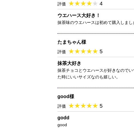
★
★★★★★
★
★
★
★
4
評価
ウエハース大好き！
抹茶味のウエハースは初めて購入しまし
たまちゃん様
★
★★★★★
★
★
★
★
5
評価
抹茶大好き
抹茶チョコとウエハースが好きなのでい
た時にいいサイズなのも嬉しい。
good様
★
★★★★★
★
★
★
★
5
評価
godd
good