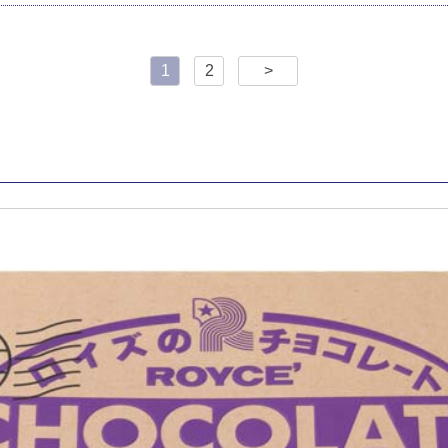
1
2
>