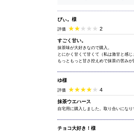
ぴぃ。様
★
★★★★★
★
★
★
★
2
評価
すごく甘い。
抹茶味が大好きなので購入。
とにかく甘くて甘くて（私は激甘と感じ
もっともっと甘さ控えめで抹茶の苦みが
ゆ様
★
★★★★★
★
★
★
★
4
評価
抹茶ウエハース
自宅用に購入しました。取り合いになり
チョコ大好き！様