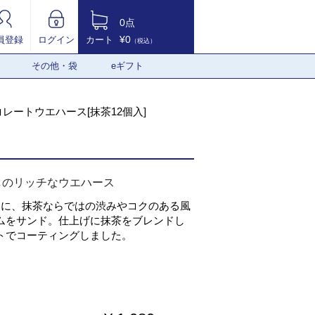
0点
¥0
員登録
ログイン
カート
（税込）
その他・袋
eギフト
レートウエハース[抹茶12個入]
しのリッチなウエハース
スに、抹茶ならではの渋みやコクのある風
ムをサンド。仕上げに抹茶をブレンドし
トでコーティングしました。