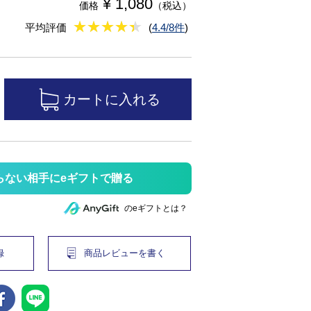
¥ 1,080
価格
（税込）
★
★★★★★
★
★
★
★
平均評価
(
4.4/8件
)
らない相手にeギフトで贈る
のeギフトとは？
録
商品レビューを書く