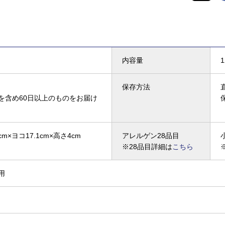
内容量
保存方法
を含め60日以上のものをお届け
cm×ヨコ17.1cm×高さ4cm
アレルゲン28品目
※28品目詳細は
こちら
用