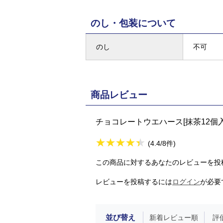
のし・包装について
のし
不可
商品レビュー
チョコレートウエハース[抹茶12個
★
★★★★★
★
★
★
★
(4.4/8件)
この商品に対するあなたのレビューを投
レビューを投稿するには
ログイン
が必要
並び替え
新着レビュー順
評