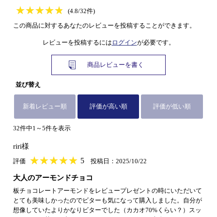
★
★★★★★
★
★
★
★
(4.8/32件)
この商品に対するあなたのレビューを投稿することができます。
レビューを投稿するには
ログイン
が必要です。
商品レビューを書く
並び替え
新着レビュー順
評価が高い順
評価が低い順
32件中1～5件を表示
riri様
★
★★★★★
★
★
★
★
5
評価
投稿日：2025/10/22
大人のアーモンドチョコ
板チョコレートアーモンドをレビュープレゼントの時にいただいて
とても美味しかったのでビターも気になって購入しました。自分が
想像していたよりかなりビターでした（カカオ70%くらい？）スッ