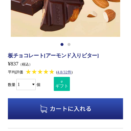
板チョコレート[アーモンド入りビター]
¥837
（税込）
★★★★★
★★★★★
平均評価
(
4.8/32件
)
e
数量
個
ギフト