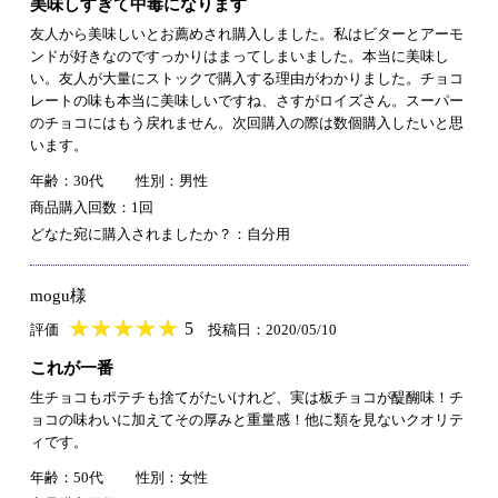
美味しすぎて中毒になります
友人から美味しいとお薦めされ購入しました。私はビターとアーモ
ンドが好きなのですっかりはまってしまいました。本当に美味し
い。友人が大量にストックで購入する理由がわかりました。チョコ
レートの味も本当に美味しいですね、さすがロイズさん。スーパー
のチョコにはもう戻れません。次回購入の際は数個購入したいと思
います。
年齢：30代
性別：男性
商品購入回数：1回
どなた宛に購入されましたか？：自分用
mogu様
★
★★★★★
★
★
★
★
5
評価
投稿日：2020/05/10
これが一番
生チョコもポテチも捨てがたいけれど、実は板チョコが醍醐味！チ
ョコの味わいに加えてその厚みと重量感！他に類を見ないクオリテ
ィです。
年齢：50代
性別：女性