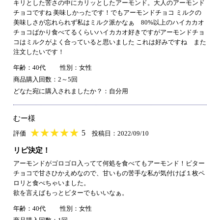
キリとした苦さの中にカリッとしたアーモンド。大人のアーモンド
チョコですね 美味しかったです！でもアーモンドチョコ ミルクの
美味しさが忘れられず私はミルク派かなぁ 80%以上のハイカカオ
チョコばかり食べてるくらいハイカカオ好きですがアーモンドチョ
コはミルクがよく合っていると思いました これは好みですね また
注文したいです！
年齢：40代
性別：女性
商品購入回数：2～5回
どなた宛に購入されましたか？：自分用
むー様
★
★★★★★
★
★
★
★
5
評価
投稿日：2022/09/10
リピ決定！
アーモンドがゴロゴロ入ってて何処を食べてもアーモンド！ビター
チョコで甘さひかえめなので、甘いもの苦手な私が気付けば１枚ペ
ロリと食べちゃいました。
欲を言えばもっとビターでもいいなぁ。
年齢：40代
性別：女性