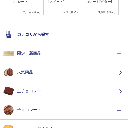
ョコレート
[スイート]
コレート[ビター]
て)
税込）
¥1,134（税込）
¥729（税込）
¥1,080（税込）
カテゴリから探す
限定・新商品
人気商品
生チョコレート
チョコレート