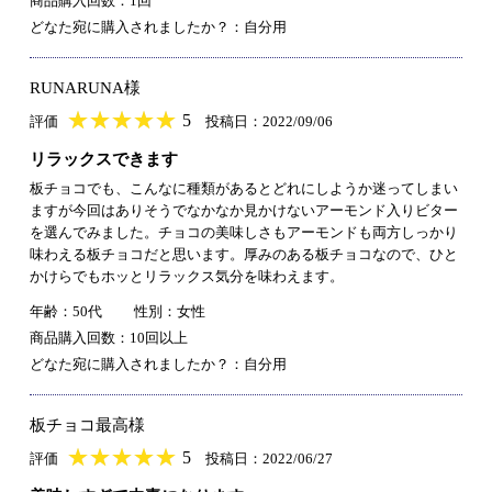
商品購入回数：1回
どなた宛に購入されましたか？：自分用
RUNARUNA様
★
★★★★★
★
★
★
★
5
評価
投稿日：2022/09/06
リラックスできます
板チョコでも、こんなに種類があるとどれにしようか迷ってしまい
ますが今回はありそうでなかなか見かけないアーモンド入りビター
を選んでみました。チョコの美味しさもアーモンドも両方しっかり
味わえる板チョコだと思います。厚みのある板チョコなので、ひと
かけらでもホッとリラックス気分を味わえます。
年齢：50代
性別：女性
商品購入回数：10回以上
どなた宛に購入されましたか？：自分用
板チョコ最高様
★
★★★★★
★
★
★
★
5
評価
投稿日：2022/06/27