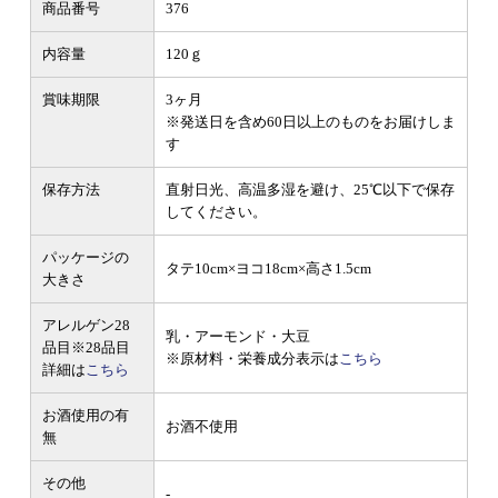
商品番号
376
内容量
120ｇ
賞味期限
3ヶ月
※発送日を含め60日以上のものをお届けしま
す
保存方法
直射日光、高温多湿を避け、25℃以下で保存
してください。
パッケージの
タテ10cm×ヨコ18cm×高さ1.5cm
大きさ
アレルゲン28
乳・アーモンド・大豆
品目
※28品目
※原材料・栄養成分表示は
こちら
詳細は
こちら
お酒使用の有
お酒不使用
無
その他
-