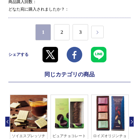
商品購入回数：
どなた宛に購入されましたか？：
1
2
3
シェアする
同じカテゴリの商品
う
ソイエスプレッソチ
ピュアチョコレート
ロイズオリジンチョ
ウ