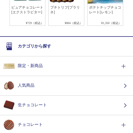
ラ
ピュアチョコレート
プチトリフ[プラリ
ポテトチップチョコ
板
 1
[エクストラビター]
ネ]
レート[レモン]
ピ
ー]
税込）
¥729（税込）
¥864（税込）
¥1,350（税込）
カテゴリから探す
限定・新商品
人気商品
生チョコレート
チョコレート