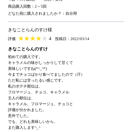
商品購入回数：2～5回
どなた宛に購入されましたか？：自分用
きなことらんのすけ様
★
★★★★★
★
★
★
★
4
評価
投稿日：2022/03/14
きなことらんのすけ
初めての購入です。
キャラメルの味がしっかりして甘くて
美味しいですね(*^_^*)
今までチョコばかり食べてましたので（汗）
ただ私には甘ったるい感じです。
私のポテチ順位は、
フロマージュ、チョコ、キャラメル
主人の順位は、
キャラメル、フロマージュ、チョコと
評価が分かれました。
意外でした。
でも、どれも美味しいから、
また購入します^_^