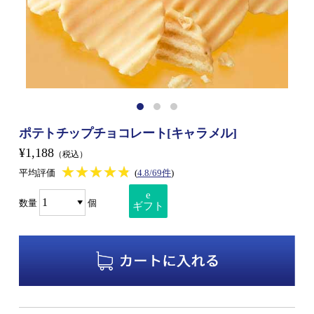
ポテトチップチョコレート[キャラメル]
¥1,188
（税込）
★★★★★
★★★★★
平均評価
(
4.8/69件
)
e
数量
個
ギフト