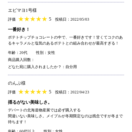
エビマヨ1号様
★
★★★★★
★
★
★
★
5
評価
投稿日：2022/05/03
一番好き！
ポテトチップチョコレートの中で、一番好きです！甘くてコクのあ
るキャラメルと塩気のあるポテトとの組み合わせが最高すぎる！
年齢：20代
性別：女性
商品購入回数：
どなた宛に購入されましたか？：自分用
のんぶ様
★
★★★★★
★
★
★
★
5
評価
投稿日：2022/04/23
揺るがない美味しさ。
デパートの北海道物産展では必ず購入する
間違いない美味しさ。メイプルが冬期限定なのは残念ですが冬まで
待ちます！
年齢：60代以上
性別：女性