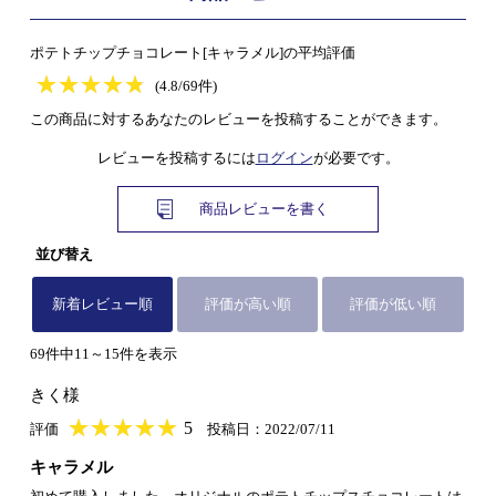
ポテトチップチョコレート[キャラメル]の平均評価
★
★★★★★
★
★
★
★
(4.8/69件)
この商品に対するあなたのレビューを投稿することができます。
レビューを投稿するには
ログイン
が必要です。
商品レビューを書く
並び替え
新着レビュー順
評価が高い順
評価が低い順
69件中11～15件を表示
きく様
★
★★★★★
★
★
★
★
5
評価
投稿日：2022/07/11
キャラメル