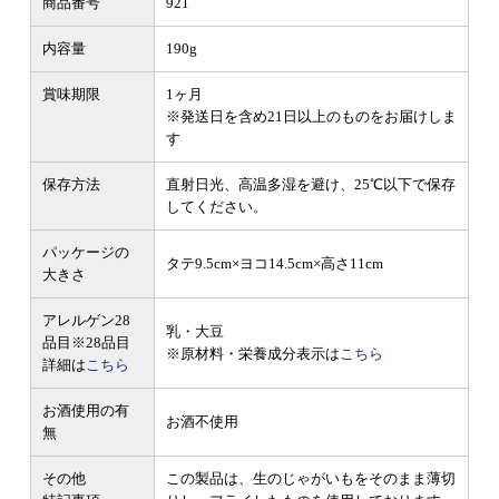
商品番号
921
内容量
190g
賞味期限
1ヶ月
※発送日を含め21日以上のものをお届けしま
す
保存方法
直射日光、高温多湿を避け、25℃以下で保存
してください。
パッケージの
タテ9.5cm×ヨコ14.5cm×高さ11cm
大きさ
アレルゲン28
乳・大豆
品目
※28品目
※原材料・栄養成分表示は
こちら
詳細は
こちら
お酒使用の有
お酒不使用
無
その他
この製品は、生のじゃがいもをそのまま薄切