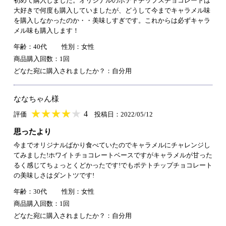
初めて購入しました。オリジナルのポテトチップスチョコレートは
大好きで何度も購入していましたが、どうして今までキャラメル味
を購入しなかったのか・・美味しすぎです。これからは必ずキャラ
メル味も購入します！
年齢：40代
性別：女性
商品購入回数：1回
どなた宛に購入されましたか？：自分用
ななちゃん様
★
★★★★★
★
★
★
★
4
評価
投稿日：2022/05/12
思ったより
今までオリジナルばかり食べていたのでキャラメルにチャレンジし
てみました!ホワイトチョコレートベースですがキャラメルが甘った
るく感じてちょっとくどかったです!でもポテトチップチョコレート
の美味しさはダントツです!
年齢：30代
性別：女性
商品購入回数：1回
どなた宛に購入されましたか？：自分用