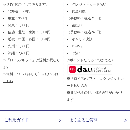
ック)でお届けしております。
クレジットカード払い
北海道：650円
代金引換
東北：950円
（手数料：税込245円）
関東：1,050円
後払い
信越・北陸・東海：1,080円
（手数料：税込245円）
近畿・中国・四国：1,170円
キャリア決済
九州：1,300円
PayPay
沖縄：2,400円
d払い
※「ロイズeギフト」は送料が異なり
(dポイントたまる・つかえる)
ます
※送料について詳しく知りたい方は
※「ロイズeギフト」はクレジットカ
こちら
ード払いのみ
※商品代金の他、別途送料がかかり
ます
ご利用ガイド
よくあるご質問