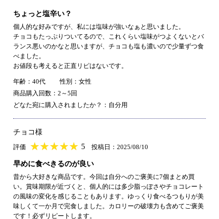
ちょっと塩辛い？
個人的な好みですが、私には塩味が強いなぁと思いました。
チョコもたっぷりついてるので、これくらい塩味がつよくないとバ
ランス悪いのかなと思いますが、チョコも塩も濃いので少量ずつ食
べました。
お値段も考えると正直リピはないです。
年齢：40代
性別：女性
商品購入回数：2～5回
どなた宛に購入されましたか？：自分用
チョコ様
★
★★★★★
★
★
★
★
5
評価
投稿日：2025/08/10
早めに食べきるのが良い
昔から大好きな商品です。今回は自分へのご褒美に7個まとめ買
い。賞味期限が近づくと、個人的には多少脂っぽさやチョコレート
の風味の変化を感じることもあります。ゆっくり食べるつもりが美
味しくて一か月で完食しました。カロリーの破壊力も含めてご褒美
です！必ずリピートします。