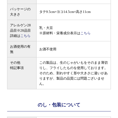
パッケージの
タテ9.5cm×ヨコ14.5cm×高さ11cm
大きさ
アレルゲン28
乳・大豆
品目
※28品目
※原材料・栄養成分表示は
こちら
詳細は
こちら
お酒使用の有
お酒不使用
無
その他
この製品は、生のじゃがいもをそのまま薄切
特記事項
りし、フライしたものを使用しております。
そのため、割れやすく形や大きさに違いがあ
りますが、製品の品質には問題ございませ
ん。
のし・包装について