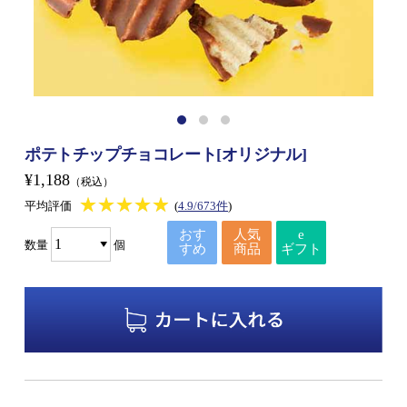
ポテトチップチョコレート[オリジナル]
¥1,188
（税込）
★★★★★
★★★★★
平均評価
(
4.9/673件
)
おす
人気
e
数量
個
すめ
商品
ギフト