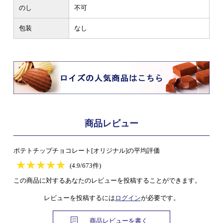
のし
不可
包装
なし
商品レビュー
ポテトチップチョコレート[オリジナル]の平均評価
★
★★★★★
★
★
★
★
(4.9/673件)
この商品に対するあなたのレビューを投稿することができます。
レビューを投稿するには
ログイン
が必要です。
商品レビューを書く