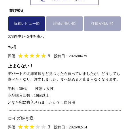
並び替え
新着レビュー順
評価が高い順
評価が低い順
673件中1～5件を表示
ち様
★
★★★★★
★
★
★
★
5
評価
投稿日：2026/06/29
止まらない！
デパートの北海道展など見つけたら買っていましたが、どうしても
食べたくなり、注文しました。食べ始めると止まらなくなります。
年齢：30代
性別：女性
商品購入回数：10回以上
どなた宛に購入されましたか？：自分用
ロイズ好き様
★
★★★★★
★
★
★
★
3
評価
投稿日：2026/02/14