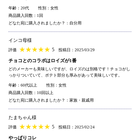
年齢：20代
性別：女性
商品購入回数：1回
どなた宛に購入されましたか？：自分用
インコ母様
★
★★★★★
★
★
★
★
5
評価
投稿日：2025/03/29
チョコとのコラボはロイズが1番
どのメーカーも美味しいですが、ロイズのは別格です！チョコがし
っかりついていて、ポテト部分も厚みがあって美味しいです。
年齢：60代以上
性別：女性
商品購入回数：10回以上
どなた宛に購入されましたか？：家族・親戚用
たまちゃん様
★
★★★★★
★
★
★
★
5
評価
投稿日：2025/02/24
やっぱりコレ