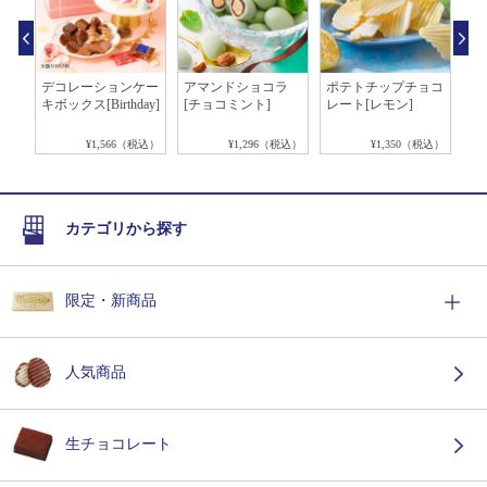
ソ
デコレーションケー
アマンドショコラ
ポテトチップチョコ
ピ
キボックス[Birthday]
[チョコミント]
レート[レモン]
[
税込）
¥1,566（税込）
¥1,296（税込）
¥1,350（税込）
カテゴリから探す
限定・新商品
人気商品
生チョコレート