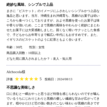
絶妙な風味、シンプルで上品
まさに「ビスケット」のイメージにふさわしいシンプルかつ上品な
逸品と思います。当方、沖縄生まれ沖縄育ち、黒糖のお菓子は幼い
ころから食べつくしておりますが、およそ黒糖を使ったお菓子は味
や香りが強いため、ここまで黒糖の風味をやわらかく絶妙にまとわ
せたお菓子には大変感動しました。固くなく軽いサクッとした食感
で、子どもからお年寄りまで幅広い年代にもおすすめです。また、
イギリスのビスケットのように紅茶ともよく合います。
年齢：30代
性別：女性
商品購入回数：10回以上
どなた宛に購入されましたか？：友人・知人用
Alchocola様
★
★★★★★
★
★
★
★
5
評価
投稿日：2024/08/13
不思議な美味しさ
口に含むと一瞬おやっと思うほど特徴を感じられないのですが噛ん
でいるうちにじわりじわりと黒糖の優しい繊細な甘みが広がってき
ます。穏やかだけど芯の強い飽きのこない味わいが黒糖の良さです