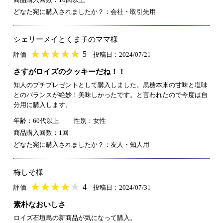
どなた宛に購入されましたか？：会社・取引先用
シェリーメイとくま子のママ様
★
★★★★★
★
★
★
★
5
評価
投稿日：2024/07/21
さすがロイズのクッキーだね！！
知人のプチプレゼントとして購入しました。黒糖本来の甘味と塩味
とのバランスが絶妙！美味しかったです。と言われたので今度は自
分用に購入します。
年齢：60代以上
性別：女性
商品購入回数：1回
どなた宛に購入されましたか？：友人・知人用
梅しそ様
★
★★★★★
★
★
★
★
4
評価
投稿日：2024/07/31
素朴なおいしさ
ロイズ石垣島の新商品が気になって購入。