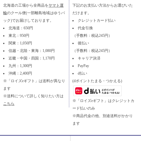
北海道の工場から全商品を
ヤマト運
下記のお支払い方法からお選びいた
輸
のクール便(一部離島地域はゆうパ
だけます。
ック)でお届けしております。
クレジットカード払い
北海道：650円
代金引換
東北：950円
（手数料：税込245円）
関東：1,050円
後払い
信越・北陸・東海：1,080円
（手数料：税込245円）
近畿・中国・四国：1,170円
キャリア決済
九州：1,300円
PayPay
沖縄：2,400円
d払い
※「ロイズeギフト」は送料が異なり
(dポイントたまる・つかえる)
ます
※送料について詳しく知りたい方は
※「ロイズeギフト」はクレジットカ
こちら
ード払いのみ
※商品代金の他、別途送料がかかり
ます