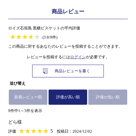
商品レビュー
ロイズ石垣島 黒糖ビスケットの平均評価
★
★★★★★
★
★
★
★
(3.8/9件)
この商品に対するあなたのレビューを投稿することができます。
レビューを投稿するには
ログイン
が必要です。
商品レビューを書く
並び替え
新着レビュー順
評価が高い順
評価が低い順
9件中1～5件を表示
どら様
★
★★★★★
★
★
★
★
5
評価
投稿日：2024/12/02