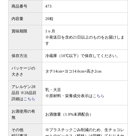
商品番号
473
内容量
20粒
賞味期限
1ヶ月
※発送日を含め21日以上のものをお届けしま
す
保存方法
冷蔵庫（10℃以下）で保存してください。
パッケージの
タテ14cm×ヨコ14.6cm×高さ2cm
大きさ
アレルゲン28
乳・大豆
品目
※28品目
※原材料・栄養成分表示は
こちら
詳細は
こちら
お酒使用の有
お酒微量（1.0%未満配合）
無
その他
※プラスチックごみ削減のため、生チョコレ
特記事項
ートのピックス（楊枝）は同梱しておりませ