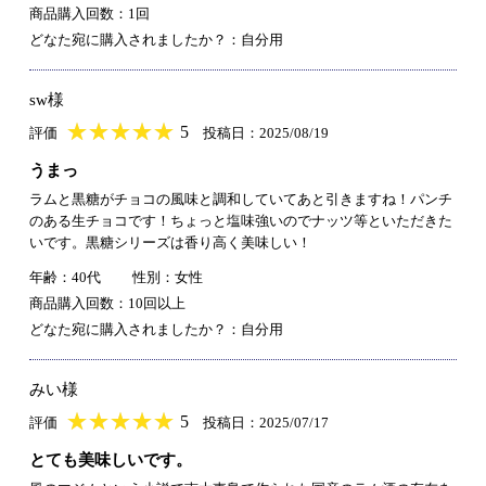
商品購入回数：1回
どなた宛に購入されましたか？：自分用
sw様
★
★★★★★
★
★
★
★
5
評価
投稿日：2025/08/19
うまっ
ラムと黒糖がチョコの風味と調和していてあと引きますね！パンチ
のある生チョコです！ちょっと塩味強いのでナッツ等といただきた
いです。黒糖シリーズは香り高く美味しい！
年齢：40代
性別：女性
商品購入回数：10回以上
どなた宛に購入されましたか？：自分用
みい様
★
★★★★★
★
★
★
★
5
評価
投稿日：2025/07/17
とても美味しいです。