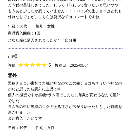
まう程の美味しさでした。じっくり味わって食べたいと思いつつ、
もうあと少ししか残っていません・・・ロイズの生チョコはどれも
外れなしですが、こちらは贅沢なチョコレートですね。
年齢：50代
性別：女性
商品購入回数：1回
どなた宛に購入されましたか？：自分用
riri様
★
★★★★★
★
★
★
★
5
評価
投稿日：2025/09/04
意外
黒糖チョコが素朴で力強い味なのでこの生チョコもそういう味なの
かなと思ったら意外に上品です
個人の感想ですが黒糖xラム酒でこんなに印象が変わるなんて意外
でした
ラム酒の中に黒糖のコクのある甘さが広がりゆったりとした時間を
過ごせました
また購入したいです！
年齢：40代
性別：女性