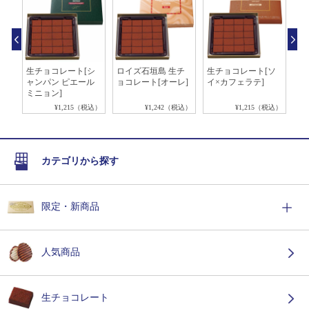
キ
生チョコレート[シ
ロイズ石垣島 生チ
生チョコレート[ソ
生
ャンパン ピエール
ョコレート[オーレ]
イ×カフェラテ]
イ
ミニョン]
税込）
¥1,215（税込）
¥1,242（税込）
¥1,215（税込）
カテゴリから探す
限定・新商品
人気商品
生チョコレート