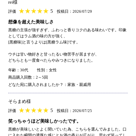
rei様
★
★★★★★
★
★
★
★
5
評価
投稿日：2026/07/29
想像を超えた美味しさ
黒糖の主張が強すぎず、ふわっと香りコクのある味わいです。印象
としてはラム酒の味の方が強く、
[黒糖味]と言うよりは[黒糖ラム味]です。
ウチは甘い物好きと甘ったるい物苦手が居ますが、
どちらとも一度食べたらやみつきになりました。
年齢：30代
性別：女性
商品購入回数：2～5回
どなた宛に購入されましたか？：家族・親戚用
そらまめ様
★
★★★★★
★
★
★
★
5
評価
投稿日：2026/07/25
笑っちゃうほど美味しかったです。
黒糖が美味しいとよく聞いていた為、こちらを選んでみました。口
に入れた瞬間の濃厚な感じとお酒の香りが広がり、思わず笑ってし