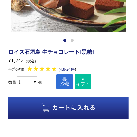
ロイズ石垣島 生チョコレート[黒糖]
¥1,242
（税込）
★★★★★
★★★★★
平均評価
(
4.8/24件
)
要
e
数量
個
冷蔵
ギフト