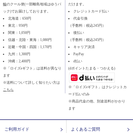
輸
のクール便(一部離島地域はゆうパ
だけます。
ック)でお届けしております。
クレジットカード払い
北海道：650円
代金引換
東北：950円
（手数料：税込245円）
関東：1,050円
後払い
信越・北陸・東海：1,080円
（手数料：税込245円）
近畿・中国・四国：1,170円
キャリア決済
九州：1,300円
PayPay
沖縄：2,400円
d払い
※「ロイズeギフト」は送料が異なり
(dポイントたまる・つかえる)
ます
※送料について詳しく知りたい方は
※「ロイズeギフト」はクレジットカ
こちら
ード払いのみ
※商品代金の他、別途送料がかかり
ます
ご利用ガイド
よくあるご質問