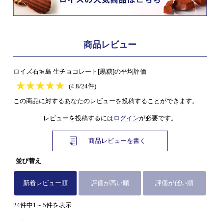
商品レビュー
ロイズ石垣島 生チョコレート[黒糖]の平均評価
★
★★★★★
★
★
★
★
(4.8/24件)
この商品に対するあなたのレビューを投稿することができます。
レビューを投稿するには
ログイン
が必要です。
商品レビューを書く
並び替え
新着レビュー順
評価が高い順
評価が低い順
24件中1～5件を表示