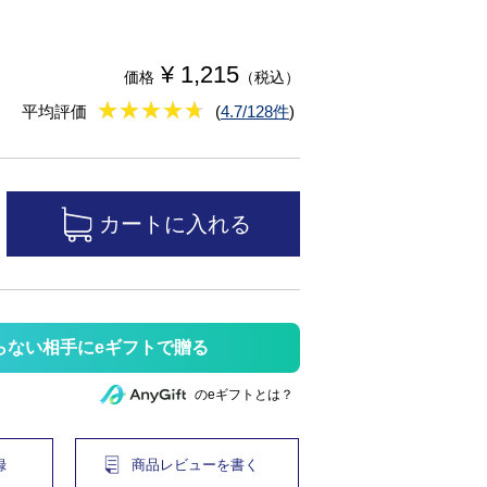
¥ 1,215
価格
（税込）
★
★★★★★
★
★
★
★
平均評価
(
4.7/128件
)
らない相手にeギフトで贈る
のeギフトとは？
録
商品レビューを書く