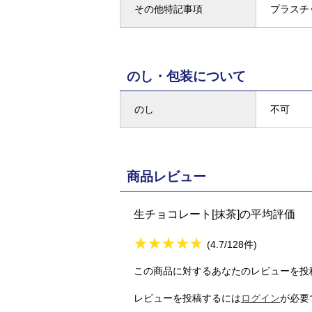
その他特記事項
プラスチ
のし・包装について
のし
不可
商品レビュー
生チョコレート[抹茶]の平均評価
★
★★★★★
★
★
★
★
(4.7/128件)
この商品に対するあなたのレビューを投
レビューを投稿するには
ログイン
が必要