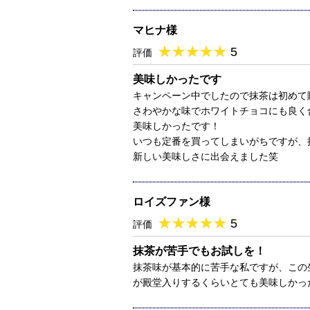
マヒナ様
★
★★★★★
★
★
★
★
5
評価
美味しかったです
キャンペーン中でしたので抹茶は初めて
さわやかな味でホワイトチョコにも良く
美味しかったです！
いつも定番を買ってしまいがちですが、
新しい美味しさに出会えました笑
ロイズファン様
★
★★★★★
★
★
★
★
5
評価
抹茶が苦手でもお試しを！
抹茶味が基本的に苦手な私ですが、この
が殿堂入りするくらいとても美味しかっ