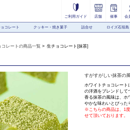
ご利用ガイド
店舗
催事
会
チョコレート
クッキー・焼き菓子
詰合せ
ロイズ石垣島
ョコレートの商品一覧
生チョコレート[抹茶]
すがすがしい抹茶の
ホワイトチョコレート
の洋酒をブレンドして
香る抹茶の風味は、ホ
やかな味わいとぴった
※こちらの商品は、1
せて頂いております。