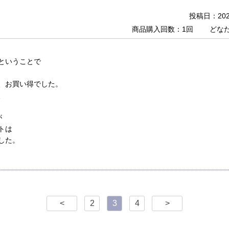
投稿日：2020
商品購入回数：1回
どな
ということで
、お買い得でした。
、
が
トは
した。
<
2
3
4
>