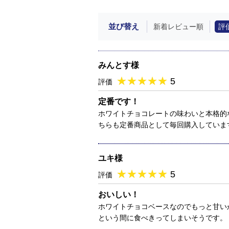
並び替え
新着レビュー順
評
みんとす様
★
★★★★★
★
★
★
★
5
評価
定番です！
ホワイトチョコレートの味わいと本格的
ちらも定番商品として毎回購入していま
ユキ様
★
★★★★★
★
★
★
★
5
評価
おいしい！
ホワイトチョコベースなのでもっと甘い
という間に食べきってしまいそうです。