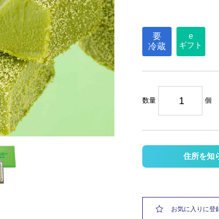
要
e
ギフト
冷蔵
数量
個
住所を知
お気に入りに登