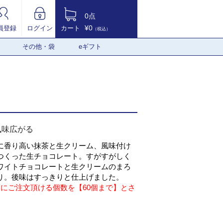
0点
¥0
員登録
ログイン
カート
（税込）
その他・袋
eギフト
風味広がる
に香り高い抹茶と生クリーム、風味付け
つくった生チョコレート。すがすがしく
ワイトチョコレートと生クリームのまろ
り。後味はすっきりと仕上げました。
度にご注文頂ける個数を【60個まで】とさ