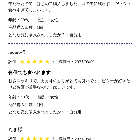
中だったので、はじめて購入しました。口の中に残らず、ついつい
食べすぎてしまいます。
年齢：30代
性別：女性
商品購入回数：1回
どなた宛に購入されましたか？：自分用
momo様
★
★★★★★
★
★
★
★
5
評価
投稿日：2025/08/09
何個でも食べれます
甘さスッキリで、カカオの香りがとても良いです。ビターが好きだ
けどお酒が苦手なので、嬉しいです。
年齢：40代
性別：女性
商品購入回数：1回
どなた宛に購入されましたか？：自分用
たま様
★
★★★★★
★
★
★
★
5
評価
投稿日：2025/05/03