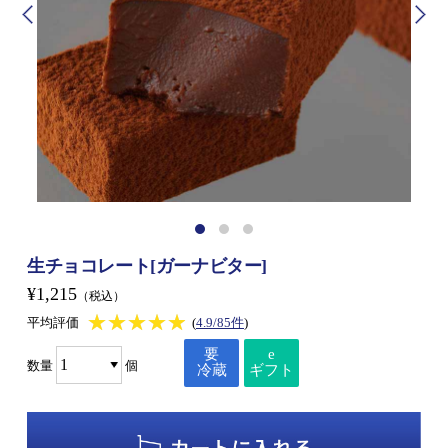
生チョコレート[ガーナビター]
¥1,215
（税込）
★★★★★
★★★★★
平均評価
(
4.9/85件
)
要
e
数量
個
冷蔵
ギフト