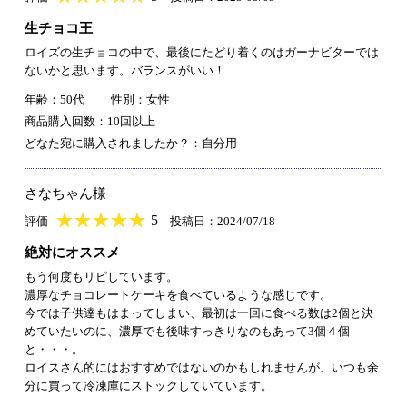
生チョコ王
ロイズの生チョコの中で、最後にたどり着くのはガーナビターでは
ないかと思います。バランスがいい！
年齢：50代
性別：女性
商品購入回数：10回以上
どなた宛に購入されましたか？：自分用
さなちゃん様
★
★★★★★
★
★
★
★
5
評価
投稿日：2024/07/18
絶対にオススメ
もう何度もリピしています。
濃厚なチョコレートケーキを食べているような感じです。
今では子供達もはまってしまい、最初は一回に食べる数は2個と決
めていたいのに、濃厚でも後味すっきりなのもあって3個４個
と・・・。
ロイスさん的にはおすすめではないのかもしれませんが、いつも余
分に買って冷凍庫にストックしていています。