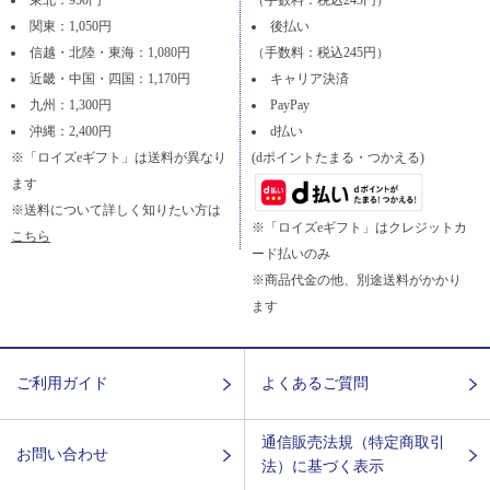
東北：950円
（手数料：税込245円）
関東：1,050円
後払い
信越・北陸・東海：1,080円
（手数料：税込245円）
近畿・中国・四国：1,170円
キャリア決済
九州：1,300円
PayPay
沖縄：2,400円
d払い
※「ロイズeギフト」は送料が異なり
(dポイントたまる・つかえる)
ます
※送料について詳しく知りたい方は
※「ロイズeギフト」はクレジットカ
こちら
ード払いのみ
※商品代金の他、別途送料がかかり
ます
ご利用ガイド
よくあるご質問
通信販売法規（特定商取引
お問い合わせ
法）に基づく表示