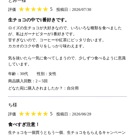
とみー様
★
★★★★★
★
★
★
★
5
評価
投稿日：2026/07/30
生チョコの中で1番好きです。
ロイズの生チョコが大好きなので、いろいろな種類を食べました
が、私はガーナビターが1番好きです。
甘すぎないので、コーヒーや紅茶にピッタリ合います。
カカオのコクや香りをしっかり味わえます。
気を抜いたら一気に食べてしまうので、少しずつ食べるように意識
しています。
年齢：30代
性別：女性
商品購入回数：2～5回
どなた宛に購入されましたか？：自分用
ち様
★
★★★★★
★
★
★
★
5
評価
投稿日：2026/06/29
食べすぎ注意！
生チョコを一個買うともう一個、生チョコをもらえるキャンペーン