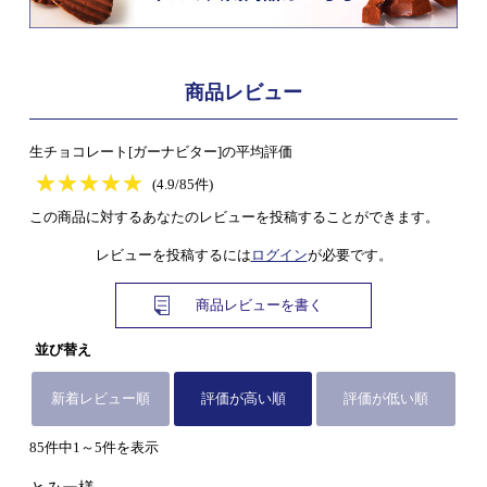
商品レビュー
生チョコレート[ガーナビター]の平均評価
★
★★★★★
★
★
★
★
(4.9/85件)
この商品に対するあなたのレビューを投稿することができます。
レビューを投稿するには
ログイン
が必要です。
商品レビューを書く
並び替え
新着レビュー順
評価が高い順
評価が低い順
85件中1～5件を表示