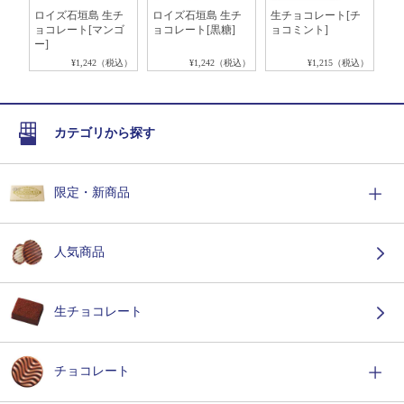
ア
ロイズ石垣島 生チ
ロイズ石垣島 生チ
生チョコレート[チ
生
ポ
ョコレート[マンゴ
ョコレート[黒糖]
ョコミント]
イ
)]
ー]
税込）
¥1,242（税込）
¥1,242（税込）
¥1,215（税込）
カテゴリから探す
限定・新商品
人気商品
生チョコレート
チョコレート