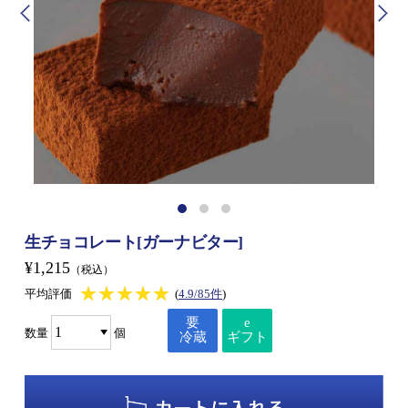
生チョコレート[ガーナビター]
¥1,215
（税込）
★★★★★
★★★★★
平均評価
(
4.9/85件
)
要
e
数量
個
冷蔵
ギフト