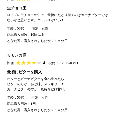
生チョコ王
ロイズの生チョコの中で、最後にたどり着くのはガーナビターでは
ないかと思います。バランスがいい！
年齢：50代
性別：女性
商品購入回数：10回以上
どなた宛に購入されましたか？：自分用
モモンガ様
★
★★★★★
★
★
★
★
4
評価
投稿日：2025/03/11
最初にビターを購入
ビターとガーナビターを食べ比べたら
ビターの方が、あと味、スッキリ！！
ガーナビターの方が、気持ちだけ甘い。
年齢：50代
性別：女性
商品購入回数：1回
どなた宛に購入されましたか？：自分用