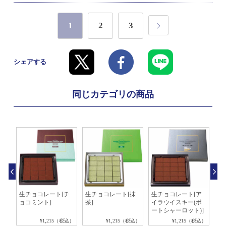
1
2
3
シェアする
同じカテゴリの商品
マ
生チョコレート[チ
生チョコレート[抹
生チョコレート[ア
生
ョコミント]
茶]
イラウイスキー(ポ
ャ
ートシャーロット)]
ミ
税込）
¥1,215（税込）
¥1,215（税込）
¥1,215（税込）