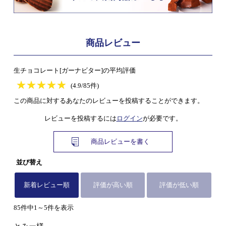
商品レビュー
生チョコレート[ガーナビター]の平均評価
★
★★★★★
★
★
★
★
(4.9/85件)
この商品に対するあなたのレビューを投稿することができます。
レビューを投稿するには
ログイン
が必要です。
商品レビューを書く
並び替え
新着レビュー順
評価が高い順
評価が低い順
85件中1～5件を表示