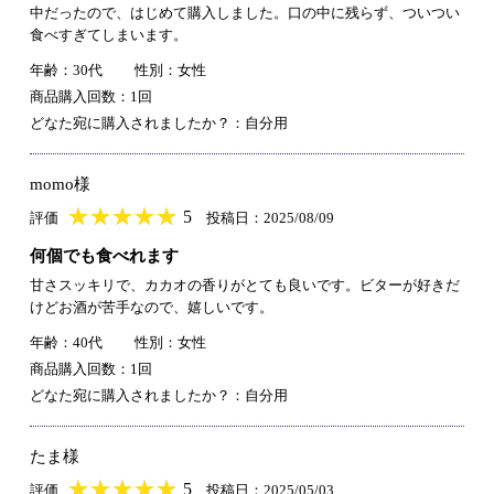
中だったので、はじめて購入しました。口の中に残らず、ついつい
食べすぎてしまいます。
年齢：30代
性別：女性
商品購入回数：1回
どなた宛に購入されましたか？：自分用
momo様
★
★★★★★
★
★
★
★
5
評価
投稿日：2025/08/09
何個でも食べれます
甘さスッキリで、カカオの香りがとても良いです。ビターが好きだ
けどお酒が苦手なので、嬉しいです。
年齢：40代
性別：女性
商品購入回数：1回
どなた宛に購入されましたか？：自分用
たま様
★
★★★★★
★
★
★
★
5
評価
投稿日：2025/05/03