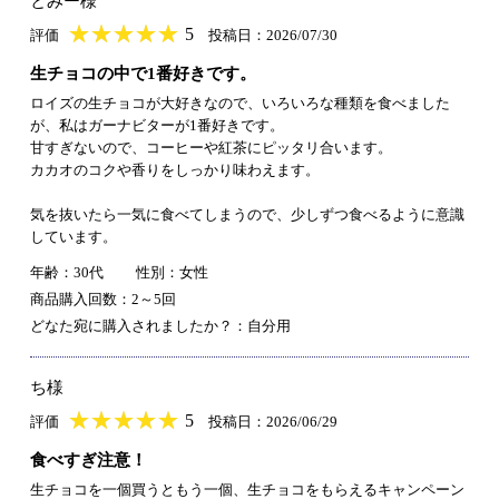
とみー様
★
★★★★★
★
★
★
★
5
評価
投稿日：2026/07/30
生チョコの中で1番好きです。
ロイズの生チョコが大好きなので、いろいろな種類を食べました
が、私はガーナビターが1番好きです。
甘すぎないので、コーヒーや紅茶にピッタリ合います。
カカオのコクや香りをしっかり味わえます。
気を抜いたら一気に食べてしまうので、少しずつ食べるように意識
しています。
年齢：30代
性別：女性
商品購入回数：2～5回
どなた宛に購入されましたか？：自分用
ち様
★
★★★★★
★
★
★
★
5
評価
投稿日：2026/06/29
食べすぎ注意！
生チョコを一個買うともう一個、生チョコをもらえるキャンペーン