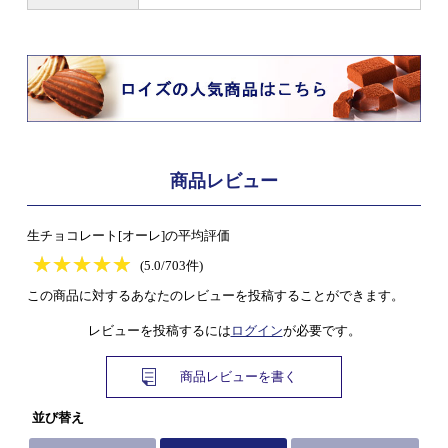
商品レビュー
生チョコレート[オーレ]の平均評価
★
★★★★★
★
★
★
★
(5.0/703件)
この商品に対するあなたのレビューを投稿することができます。
レビューを投稿するには
ログイン
が必要です。
商品レビューを書く
並び替え