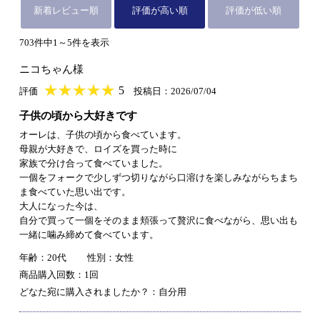
新着レビュー順
評価が高い順
評価が低い順
703件中1～5件を表示
ニコちゃん様
★
★★★★★
★
★
★
★
5
評価
投稿日：2026/07/04
子供の頃から大好きです
オーレは、子供の頃から食べています。
母親が大好きで、ロイズを買った時に
家族で分け合って食べていました。
一個をフォークで少しずつ切りながら口溶けを楽しみながらちまち
ま食べていた思い出です。
大人になった今は、
自分で買って一個をそのまま頬張って贅沢に食べながら、思い出も
一緒に噛み締めて食べています。
年齢：20代
性別：女性
商品購入回数：1回
どなた宛に購入されましたか？：自分用