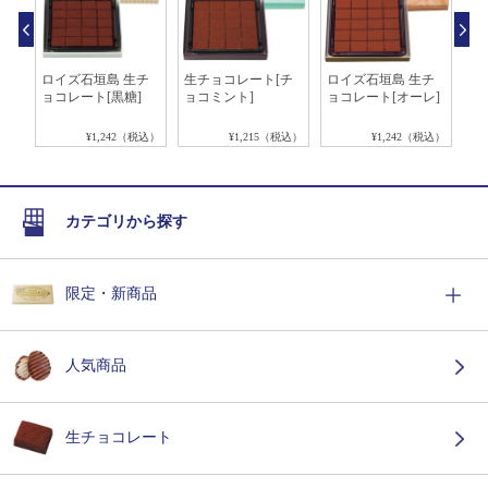
マ
ロイズ石垣島 生チ
生チョコレート[チ
ロイズ石垣島 生チ
ロ
ョコレート[黒糖]
ョコミント]
ョコレート[オーレ]
ョ
ー]
税込）
¥1,242（税込）
¥1,215（税込）
¥1,242（税込）
カテゴリから探す
限定・新商品
人気商品
生チョコレート