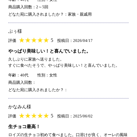
商品購入回数：2～5回
どなた宛に購入されましたか？：家族・親戚用
ぷぅ様
★
★★★★★
★
★
★
★
5
評価
投稿日：2026/04/17
やっぱり美味しい！と喜んでいました。
久しぶりに家族へ送りました。
すぐに食べたそうで、やっぱり美味しい！と喜んでいました。
年齢：40代
性別：女性
商品購入回数：
どなた宛に購入されましたか？：
かなみん様
★
★★★★★
★
★
★
★
5
評価
投稿日：2025/06/02
生チョコ最高！
ロイズの生チョコ初めて食べました。口溶けが良く、オーレの風味