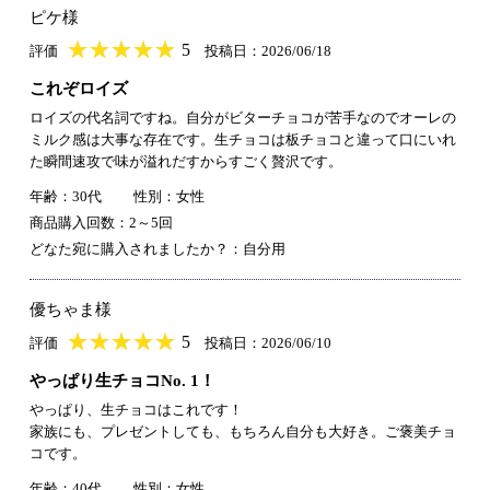
ピケ様
★
★★★★★
★
★
★
★
5
評価
投稿日：2026/06/18
これぞロイズ
ロイズの代名詞ですね。自分がビターチョコが苦手なのでオーレの
ミルク感は大事な存在です。生チョコは板チョコと違って口にいれ
た瞬間速攻で味が溢れだすからすごく贅沢です。
年齢：30代
性別：女性
商品購入回数：2～5回
どなた宛に購入されましたか？：自分用
優ちゃま様
★
★★★★★
★
★
★
★
5
評価
投稿日：2026/06/10
やっぱり生チョコNo. 1！
やっぱり、生チョコはこれです！
家族にも、プレゼントしても、もちろん自分も大好き。ご褒美チョ
コです。
年齢：40代
性別：女性