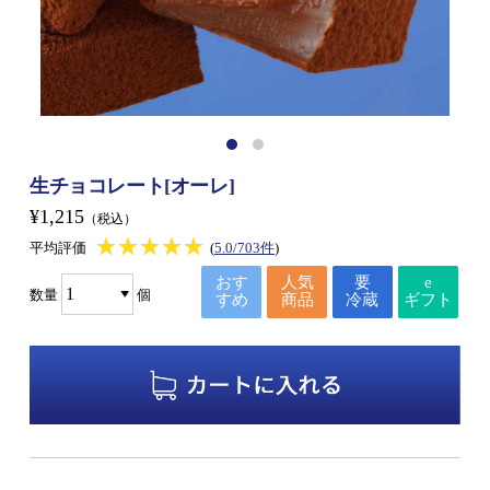
生チョコレート[オーレ]
¥1,215
（税込）
★★★★★
★★★★★
平均評価
(
5.0/703件
)
おす
人気
要
e
数量
個
すめ
商品
冷蔵
ギフト