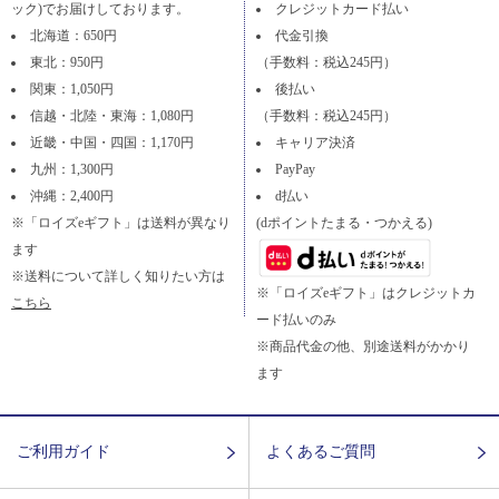
ック)でお届けしております。
クレジットカード払い
北海道：650円
代金引換
東北：950円
（手数料：税込245円）
関東：1,050円
後払い
信越・北陸・東海：1,080円
（手数料：税込245円）
近畿・中国・四国：1,170円
キャリア決済
九州：1,300円
PayPay
沖縄：2,400円
d払い
※「ロイズeギフト」は送料が異なり
(dポイントたまる・つかえる)
ます
※送料について詳しく知りたい方は
※「ロイズeギフト」はクレジットカ
こちら
ード払いのみ
※商品代金の他、別途送料がかかり
ます
ご利用ガイド
よくあるご質問