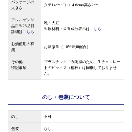
パッケージの
タテ14cm×ヨコ14.6cm×高さ2cm
大きさ
アレルゲン28
乳・大豆
品目
※28品目
※原材料・栄養成分表示は
こちら
詳細は
こちら
お酒使用の有
お酒微量（1.0%未満配合）
無
その他
プラスチックごみ削減のため、生チョコレー
特記事項
トのピックス（楊枝）は同梱しておりませ
ん。
のし・包装について
のし
不可
包装
なし