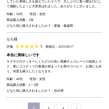
していた美味しさを超えていたそうで、久しぶりに食べ物を口にし
て感動したよ！と大変喜ばれました。ありがとうございました。
年齢：50代
性別：女性
商品購入回数：1回
どなた宛に購入されましたか？：家族・親戚用
もち様
★
★★★★★
★
★
★
★
5
評価
投稿日：2025/08/17
本当に美味しいです
サクサクのクッキーにくちどけの良い黒糖チョコレートの塩味とコ
ク。更にココナッツの食感が相まってお茶やコーヒー、お酒にも合
う。何度も購入したくなります。
年齢：40代
性別：女性
商品購入回数：2～5回
どなた宛に購入されましたか？：自分用
1
2
3