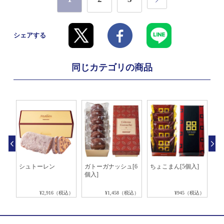
シェアする
同じカテゴリの商品
ズ
シュトーレン
ガトーガナッシュ[6
ちょこまん[5個入]
ガ
]
個入]
[6
税込）
¥2,916（税込）
¥1,458（税込）
¥945（税込）