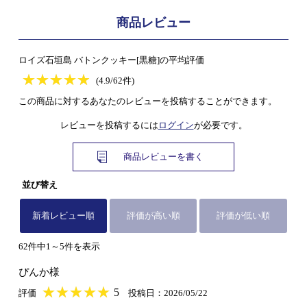
商品レビュー
ロイズ石垣島 バトンクッキー[黒糖]の平均評価
★
★★★★★
★
★
★
★
(4.9/62件)
この商品に対するあなたのレビューを投稿することができます。
レビューを投稿するには
ログイン
が必要です。
商品レビューを書く
並び替え
新着レビュー順
評価が高い順
評価が低い順
62件中1～5件を表示
ぴんか様
★
★★★★★
★
★
★
★
5
評価
投稿日：2026/05/22