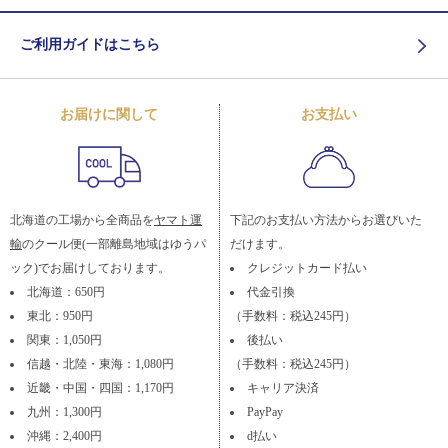
ご利用ガイドはこちら
お届けに関して
お支払い
北海道の工場から全商品を
ヤマト運
下記のお支払い方法からお選びいた
輸
のクール便(一部離島地域はゆうパ
だけます。
ック)でお届けしております。
クレジットカード払い
北海道：650円
代金引換
東北：950円
（手数料：税込245円）
関東：1,050円
後払い
信越・北陸・東海：1,080円
（手数料：税込245円）
近畿・中国・四国：1,170円
キャリア決済
九州：1,300円
PayPay
沖縄：2,400円
d払い