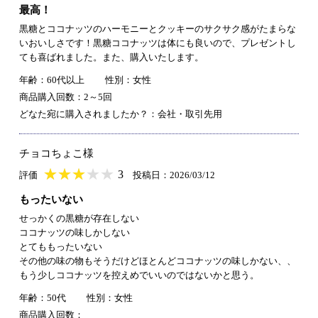
最高！
黒糖とココナッツのハーモニーとクッキーのサクサク感がたまらな
いおいしさです！黒糖ココナッツは体にも良いので、プレゼントし
ても喜ばれました。また、購入いたします。
年齢：60代以上
性別：女性
商品購入回数：2～5回
どなた宛に購入されましたか？：会社・取引先用
チョコちょこ様
★
★★★★★
★
★
★
★
3
評価
投稿日：2026/03/12
もったいない
せっかくの黒糖が存在しない
ココナッツの味しかしない
とてももったいない
その他の味の物もそうだけどほとんどココナッツの味しかない、、
もう少しココナッツを控えめでいいのではないかと思う。
年齢：50代
性別：女性
商品購入回数：