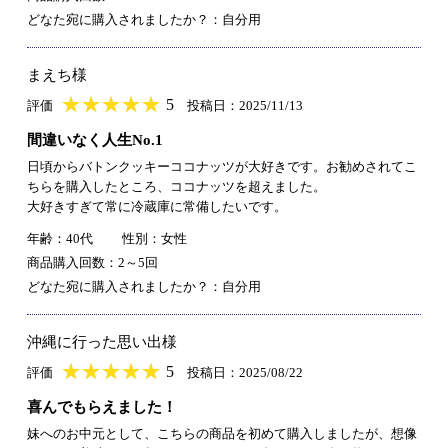
どなた宛に購入されましたか？：自分用
まえち様
★
★★★★★
★
★
★
★
5
評価
投稿日：2025/11/13
間違いなく人生No.1
日頃からバトンクッキーココナッツが大好きです。お勧めされてこ
ちらを購入したところ、ココナッツを超えました。
大好きすぎて常に冷蔵庫に常備したいです。
年齢：40代
性別：女性
商品購入回数：2～5回
どなた宛に購入されましたか？：自分用
沖縄に行った思い出様
★
★★★★★
★
★
★
★
5
評価
投稿日：2025/08/22
喜んでもらえました！
妹へのお中元として、こちらの商品を初めて購入しましたが、想像