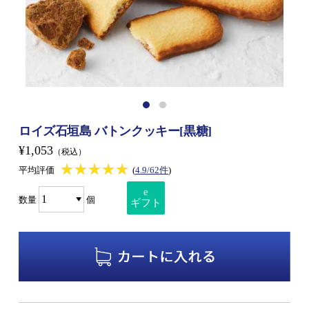
ロイズ石垣島 バトンクッキー[黒糖]
¥1,053
（税込）
★★★★★
★★★★★
平均評価
(
4.9/62件
)
e
数量
個
ギフト