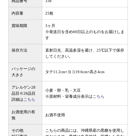
商品番号
338
内容量
25枚
賞味期限
3ヶ月
※発送日を含め60日以上のものをお届けしま
す
保存方法
直射日光、高温多湿を避け、25℃以下で保存
してください。
パッケージの
タテ11.2cm×ヨコ19.6cm×高さ4cm
大きさ
アレルゲン28
小麦・卵・乳・大豆
品目
※28品目
※原材料・栄養成分表示は
こちら
詳細は
こちら
お酒使用の有
お酒不使用
無
その他
こちらの商品には、沖縄県産の黒糖を使用し