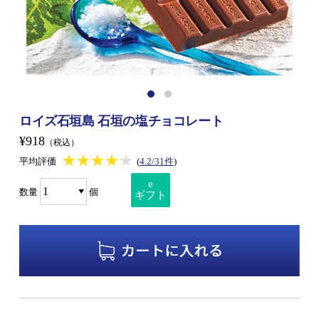
ロイズ石垣島 石垣の塩チョコレート
¥918
（税込）
★★★★★
★★★★★
平均評価
(
4.2/31件
)
e
数量
個
ギフト