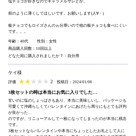
塩チョコが好きなのでキャラメルサレとか、
前のように薄くしてほしいです。お願いします(人∀・)
板チョコでもロイズさんのゎ分厚いので他の板チョコも食べにくい
です。。。
年齢：40代
性別：女性
商品購入回数：10回以上
どなた宛に購入されましたか？：自分用
ケイ様
★
★★★★★
★
★
★
★
2
評価
投稿日：2024/01/08
3枚セットの時は本当にお気に入りでした…
甘いのに塩のしょっぱさもあり、本当に美味しいし、パッケージも
可愛くて沖縄らしくてバレンタインにあげたら周りにもとても評判
が良かった…
のですが、リニューアルして一枚になってしまったのが本当に残念
です。
3枚セットならバレンタインや本当にちょっとしたお礼として人に