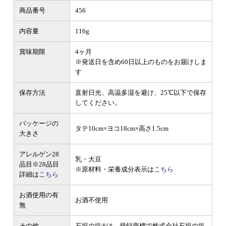
商品番号
456
内容量
116g
賞味期限
4ヶ月
※発送日を含め60日以上のものをお届けしま
す
保存方法
直射日光、高温多湿を避け、25℃以下で保存
してください。
パッケージの
タテ10cm×ヨコ18cm×高さ1.5cm
大きさ
アレルゲン28
乳・大豆
品目
※28品目
※原材料・栄養成分表示は
こちら
詳細は
こちら
お酒使用の有
お酒不使用
無
その他
石垣の塩®は、登録商標で株式会社石垣の塩