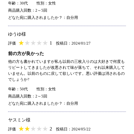
年齢：30代
性別：女性
商品購入回数：2～5回
どなた宛に購入されましたか？：自分用
ゆうゆ様
★
★★★★★
★
★
★
★
1
評価
投稿日：2024/01/27
前の方が良かった
他の方も書かれていますが私も以前の三枚入りのは大好きで何度も
リピートしてきましたが改悪されて味が落ちて、それ以来購入して
いません。以前のものに戻して欲しいです。悪い評価は消されるの
でしょうか?
年齢：50代
性別：女性
商品購入回数：2～5回
どなた宛に購入されましたか？：自分用
ヤスミン様
★
★★★★★
★
★
★
★
2
評価
投稿日：2024/05/22