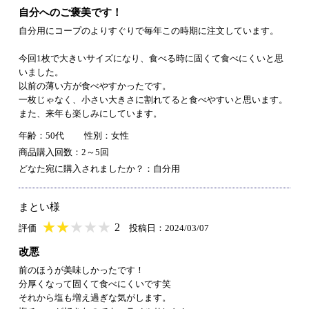
自分へのご褒美です！
自分用にコープのよりすぐりで毎年この時期に注文しています。
今回1枚で大きいサイズになり、食べる時に固くて食べにくいと思
いました。
以前の薄い方が食べやすかったです。
一枚じゃなく、小さい大きさに割れてると食べやすいと思います。
また、来年も楽しみにしています。
年齢：50代
性別：女性
商品購入回数：2～5回
どなた宛に購入されましたか？：自分用
まとい様
★
★★★★★
★
★
★
★
2
評価
投稿日：2024/03/07
改悪
前のほうが美味しかったです！
分厚くなって固くて食べにくいです笑
それから塩も増え過ぎな気がします。