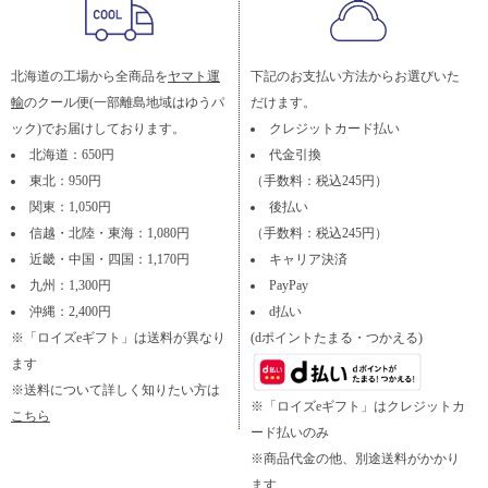
北海道の工場から全商品を
ヤマト運
下記のお支払い方法からお選びいた
輸
のクール便(一部離島地域はゆうパ
だけます。
ック)でお届けしております。
クレジットカード払い
北海道：650円
代金引換
東北：950円
（手数料：税込245円）
関東：1,050円
後払い
信越・北陸・東海：1,080円
（手数料：税込245円）
近畿・中国・四国：1,170円
キャリア決済
九州：1,300円
PayPay
沖縄：2,400円
d払い
※「ロイズeギフト」は送料が異なり
(dポイントたまる・つかえる)
ます
※送料について詳しく知りたい方は
※「ロイズeギフト」はクレジットカ
こちら
ード払いのみ
※商品代金の他、別途送料がかかり
ます