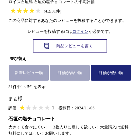
ロイズ石垣島 石垣の塩チョコレートの平均評価
★
★★★★★
★
★
★
★
(4.2/31件)
この商品に対するあなたのレビューを投稿することができます。
レビューを投稿するには
ログイン
が必要です。
商品レビューを書く
並び替え
新着レビュー順
評価が高い順
評価が低い順
31件中1～5件を表示
まぁ様
★
★★★★★
★
★
★
★
1
評価
投稿日：2024/11/06
石垣の塩チョコレート
大きくて食べにくい！！3枚入りに戻して欲しい！大量購入は送料
無料にしてほしい！お願いします。