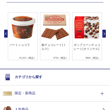
糖
パートショコラ
板チョコレート[ミ
ポップコーンチョコ
ポ
ルク]
レート[オリジナル]
レ
タ
税込）
¥1,053（税込）
¥756（税込）
¥864（税込）
カテゴリから探す
限定・新商品
人気商品