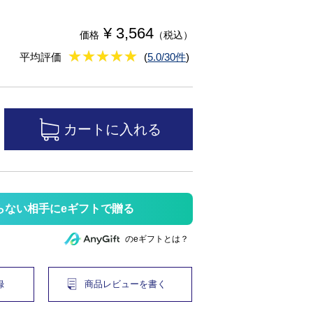
¥ 3,564
価格
（税込）
★
★★★★★
★
★
★
★
平均評価
(
5.0/30件
)
らない相手にeギフトで贈る
のeギフトとは？
録
商品レビューを書く