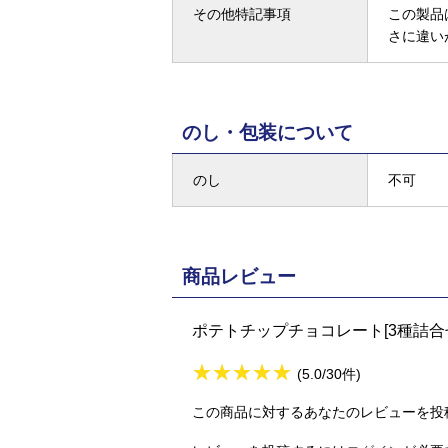
その他特記事項
この製品
さに違い
のし・包装について
のし
不可
商品レビュー
ポテトチップチョコレート[3種詰合
★
★★★★★
★
★
★
★
(5.0/30件)
この商品に対するあなたのレビューを投