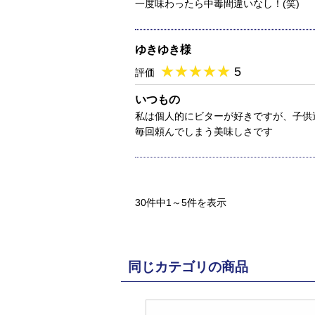
一度味わったら中毒間違いなし！(笑)
ゆきゆき様
★
★★★★★
★
★
★
★
5
評価
いつもの
私は個人的にビターが好きですが、子供
毎回頼んでしまう美味しさです
30件中1～5件を表示
同じカテゴリの商品