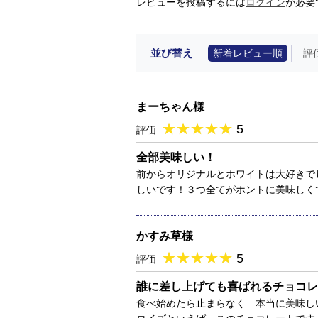
レビューを投稿するには
ログイン
が必要
並び替え
新着レビュー順
評
まーちゃん様
★
★★★★★
★
★
★
★
5
評価
全部美味しい！
前からオリジナルとホワイトは大好きで
しいです！３つ全てがホントに美味しく
かすみ草様
★
★★★★★
★
★
★
★
5
評価
誰に差し上げても喜ばれるチョコレ
食べ始めたら止まらなく 本当に美味し