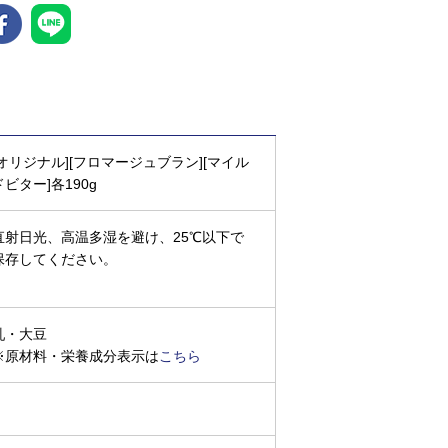
[オリジナル][フロマージュブラン][マイル
ドビター]各190g
直射日光、高温多湿を避け、25℃以下で
保存してください。
乳・大豆
※原材料・栄養成分表示は
こちら