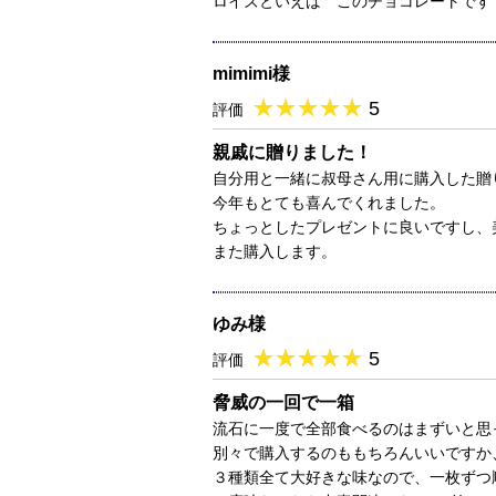
ロイズといえば このチョコレートです
mimimi様
★
★★★★★
★
★
★
★
5
評価
親戚に贈りました！
自分用と一緒に叔母さん用に購入した贈
今年もとても喜んでくれました。
ちょっとしたプレゼントに良いですし、
また購入します。
ゆみ様
★
★★★★★
★
★
★
★
5
評価
脅威の一回で一箱
流石に一度で全部食べるのはまずいと思
別々で購入するのももちろんいいですか
３種類全て大好きな味なので、一枚ずつ