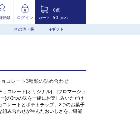
0点
¥0
員登録
ログイン
カート
（税込）
その他・袋
eギフト
チョコレート3種類の詰め合わせ
ョコレート[オリジナル]、[フロマージュ
ター]の3つの味を一緒にお楽しみいただけ
ョコレートとポテトチップ、2つのお菓子
な組み合わせが生んだおいしさをご堪能