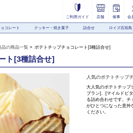
ご利用ガイド
店舗
催事
会
チョコレート
クッキー・焼き菓子
詰合せ
ロイズ石垣島
商品の商品一覧
ポテトチップチョコレート[3種詰合せ]
ト[3種詰合せ]
人気のポテトチップ
大人気のポテトチップチ
ブラン]、[マイルドビ
る詰め合わせです。チ
がひとつになった意外
ください。