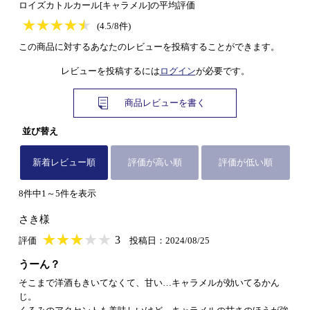
ロイズカトルカール[キャラメル]の平均評価
★
★★★★★
★
★
★
★
(4.5/8件)
この商品に対するあなたのレビューを投稿することができます。
レビューを投稿するには
ログイン
が必要です。
商品レビューを書く
並び替え
新着レビュー順
評価が高い順
評価が低い順
8件中1～5件を表示
さき様
★
★★★★★
★
★
★
★
3
評価
投稿日：2024/08/25
うーん？
そこまで洋酒もきいてなくて、甘い…キャラメルが効いてるかん
じ。