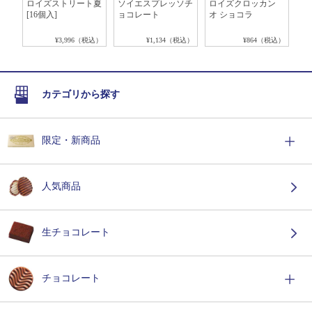
トシ
ロイズストリート夏
ソイエスプレッソチ
ロイズクロッカン
ア
サ
[16個入]
ョコレート
オ ショコラ
[
税込）
¥3,996（税込）
¥1,134（税込）
¥864（税込）
カテゴリから探す
限定・新商品
人気商品
生チョコレート
チョコレート