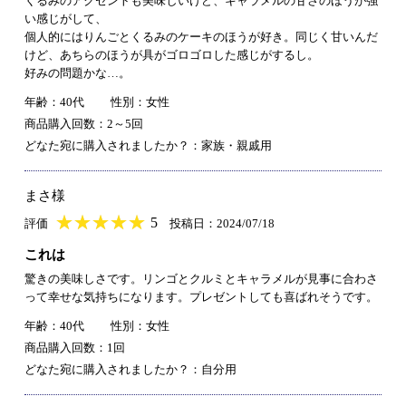
くるみのアクセントも美味しいけど、キャラメルの甘さのほうが強
い感じがして、
個人的にはりんごとくるみのケーキのほうが好き。同じく甘いんだ
けど、あちらのほうが具がゴロゴロした感じがするし。
好みの問題かな…。
年齢：40代
性別：女性
商品購入回数：2～5回
どなた宛に購入されましたか？：家族・親戚用
まさ様
★
★★★★★
★
★
★
★
5
評価
投稿日：2024/07/18
これは
驚きの美味しさです。リンゴとクルミとキャラメルが見事に合わさ
って幸せな気持ちになります。プレゼントしても喜ばれそうです。
年齢：40代
性別：女性
商品購入回数：1回
どなた宛に購入されましたか？：自分用