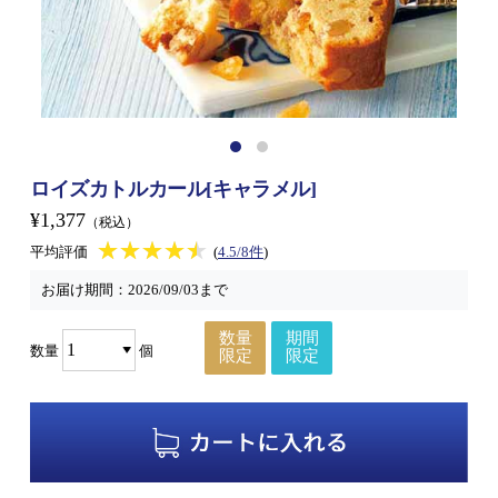
ロイズカトルカール[キャラメル]
¥1,377
（税込）
★★★★★
★★★★★
平均評価
(
4.5/8件
)
お届け期間：
2026/09/03まで
数量
期間
数量
個
限定
限定