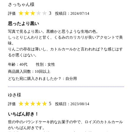
さっちゃん様
★
★★★★★
★
★
★
★
3
評価
投稿日：2024/07/14
思ったより黒い
写真で見るより黒い。黒糖かと思うような生地の色。
しっとりじんわりと甘く、くるみのカリカリが良いアクセントで美
味。
りんごの存在は薄いし、カトルカールかと言われれば？な感じはす
るが悪くはない。
年齢：40代
性別：女性
商品購入回数：10回以上
どなた宛に購入されましたか？：自分用
ゆき様
★
★★★★★
★
★
★
★
5
評価
投稿日：2023/08/14
いちばん好き！
世の中のパウンドケーキ的なお菓子の中で、ロイズのカトルカール
がいちばん好きです。