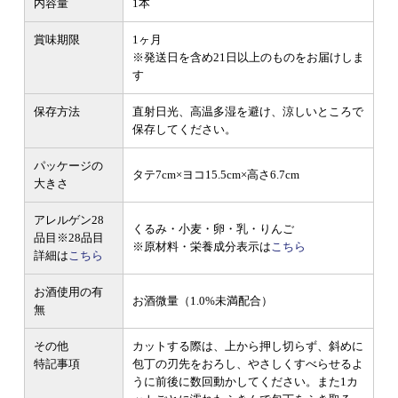
内容量
1本
賞味期限
1ヶ月
※発送日を含め21日以上のものをお届けしま
す
保存方法
直射日光、高温多湿を避け、涼しいところで
保存してください。
パッケージの
タテ7cm×ヨコ15.5cm×高さ6.7cm
大きさ
アレルゲン28
くるみ・小麦・卵・乳・りんご
品目
※28品目
※原材料・栄養成分表示は
こちら
詳細は
こちら
お酒使用の有
お酒微量（1.0%未満配合）
無
その他
カットする際は、上から押し切らず、斜めに
特記事項
包丁の刃先をおろし、やさしくすべらせるよ
うに前後に数回動かしてください。また1カ