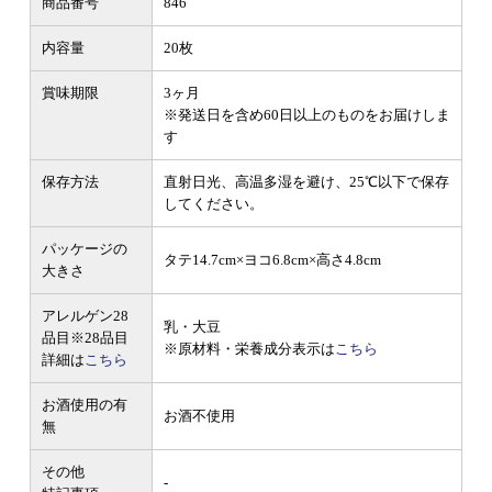
商品番号
846
内容量
20枚
賞味期限
3ヶ月
※発送日を含め60日以上のものをお届けしま
す
保存方法
直射日光、高温多湿を避け、25℃以下で保存
してください。
パッケージの
タテ14.7cm×ヨコ6.8cm×高さ4.8cm
大きさ
アレルゲン28
乳・大豆
品目
※28品目
※原材料・栄養成分表示は
こちら
詳細は
こちら
お酒使用の有
お酒不使用
無
その他
-