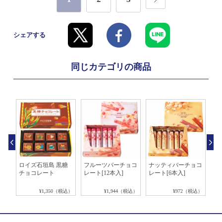
シェアする
同じカテゴリの商品
ョコ
ロイズ石垣島 黒糖
フルーツバーチョコ
ナッティバーチョコ
コ
チョコレート
レート[12本入]
レート[6本入]
ョ
税込）
¥1,350（税込）
¥1,944（税込）
¥972（税込）