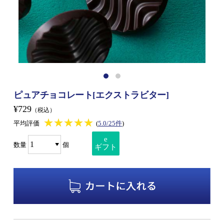
ピュアチョコレート[エクストラビター]
¥729
（税込）
★★★★★
★★★★★
平均評価
(
5.0/25件
)
e
数量
個
ギフト