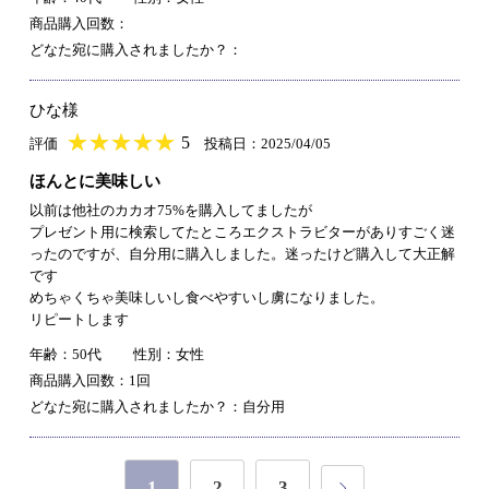
商品購入回数：
どなた宛に購入されましたか？：
ひな様
★
★★★★★
★
★
★
★
5
評価
投稿日：2025/04/05
ほんとに美味しい
以前は他社のカカオ75%を購入してましたが
プレゼント用に検索してたところエクストラビターがありすごく迷
ったのですが、自分用に購入しました。迷ったけど購入して大正解
です
めちゃくちゃ美味しいし食べやすいし虜になりました。
リピートします
年齢：50代
性別：女性
商品購入回数：1回
どなた宛に購入されましたか？：自分用
1
2
3