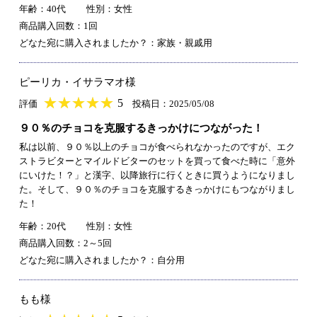
年齢：40代
性別：女性
商品購入回数：1回
どなた宛に購入されましたか？：家族・親戚用
ピーリカ・イサラマオ様
★
★★★★★
★
★
★
★
5
評価
投稿日：2025/05/08
９０％のチョコを克服するきっかけにつながった！
私は以前、９０％以上のチョコが食べられなかったのですが、エク
ストラビターとマイルドビターのセットを買って食べた時に「意外
にいけた！？」と漢字、以降旅行に行くときに買うようになりまし
た。そして、９０％のチョコを克服するきっかけにもつながりまし
た！
年齢：20代
性別：女性
商品購入回数：2～5回
どなた宛に購入されましたか？：自分用
もも様