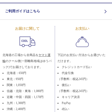
ご利用ガイドはこちら
お届けに関して
お支払い
北海道の工場から全商品を
ヤマト運
下記のお支払い方法からお選びいた
輸
のクール便(一部離島地域はゆうパ
だけます。
ック)でお届けしております。
クレジットカード払い
北海道：650円
代金引換
東北：950円
（手数料：税込245円）
関東：1,050円
後払い
信越・北陸・東海：1,080円
（手数料：税込245円）
近畿・中国・四国：1,170円
キャリア決済
九州：1,300円
PayPay
沖縄：2,400円
d払い