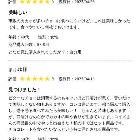
★
★★★★★
★
★
★
★
5
評価
投稿日：2025/04/26
美味しい
市販のカカオが多いチョコは食べにくいけど、これは美味しかった
です。食べやすいし何枚でもいけます。
年齢：40代
性別：女性
商品購入回数：6～9回
どなた宛に購入されましたか？：自分用
まふゆ様
★
★★★★★
★
★
★
★
5
評価
投稿日：2025/04/13
見つけました！
ビターなチョコは消費するのもキツいほど口溶けが悪く、苦いだけ
で美味しくない物もありますが、コレは違います。相当悩んで購入
し、恐る恐る食べてみたら美味しい！ ちゃんと苦味もあります
が、口溶けなめらかでカカオの味や香りが生きています。ロイズさ
んの商品群の中でやっと出会えた！私の中ではヒット商品です。
チョコレートを食べたいなぁという時に満たされる商品です。
年齢：40代
性別：女性