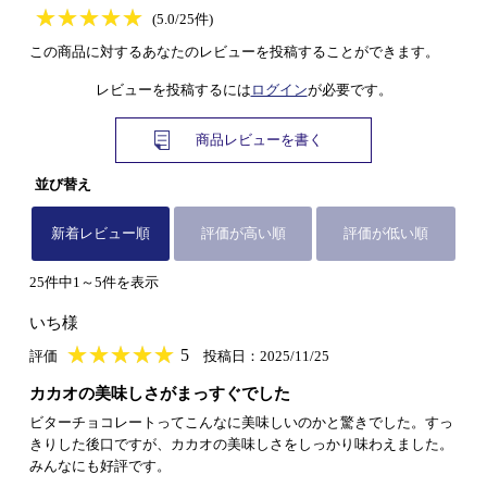
★
★★★★★
★
★
★
★
(5.0/25件)
この商品に対するあなたのレビューを投稿することができます。
レビューを投稿するには
ログイン
が必要です。
商品レビューを書く
並び替え
新着レビュー順
評価が高い順
評価が低い順
25件中1～5件を表示
いち様
★
★★★★★
★
★
★
★
5
評価
投稿日：2025/11/25
カカオの美味しさがまっすぐでした
ビターチョコレートってこんなに美味しいのかと驚きでした。すっ
きりした後口ですが、カカオの美味しさをしっかり味わえました。
みんなにも好評です。