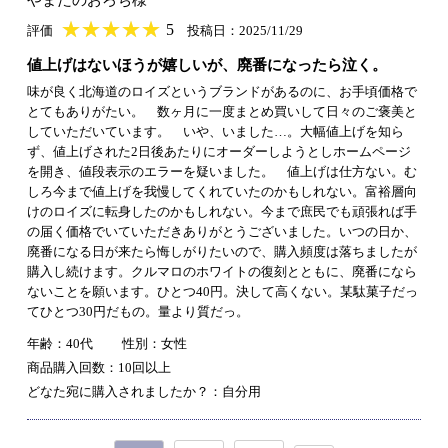
★
★★★★★
★
★
★
★
5
評価
投稿日：2025/11/29
値上げはないほうが嬉しいが、廃番になったら泣く。
味が良く北海道のロイズというブランドがあるのに、お手頃価格で
とてもありがたい。 数ヶ月に一度まとめ買いして日々のご褒美と
していただいています。 いや、いました…。大幅値上げを知ら
ず、値上げされた2日後あたりにオーダーしようとしホームページ
を開き、値段表示のエラーを疑いました。 値上げは仕方ない。む
しろ今まで値上げを我慢してくれていたのかもしれない。富裕層向
けのロイズに転身したのかもしれない。今まで庶民でも頑張れば手
の届く価格でいていただきありがとうございました。いつの日か、
廃番になる日が来たら悔しがりたいので、購入頻度は落ちましたが
購入し続けます。クルマロのホワイトの復刻とともに、廃番になら
ないことを願います。ひとつ40円。決して高くない。某駄菓子だっ
てひとつ30円だもの。量より質だっ。
年齢：40代
性別：女性
商品購入回数：10回以上
どなた宛に購入されましたか？：自分用