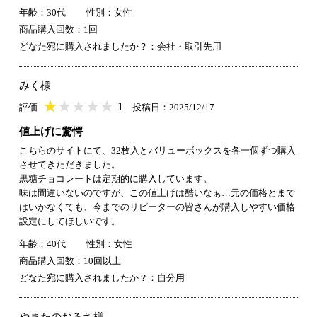
年齢：30代
性別：女性
商品購入回数：1回
どなた宛に購入されましたか？：会社・取引先用
みく様
★
★★★★★
★
★
★
★
1
評価
投稿日：2025/12/17
値上げに驚愕
こちらのサイトにて、32枚入とバリューボックスを各一個ずつ購入
させてきただきました。
黒糖チョコレートは定期的に購入しています。
味は間違いないのですが、この値上げは酷いなぁ…元の価格とまで
はいかなくても、今までのリピーターの皆さんが購入しやすい価格
設定にしてほしいです。
年齢：40代
性別：女性
商品購入回数：10回以上
どなた宛に購入されましたか？：自分用
やまたのおろち様