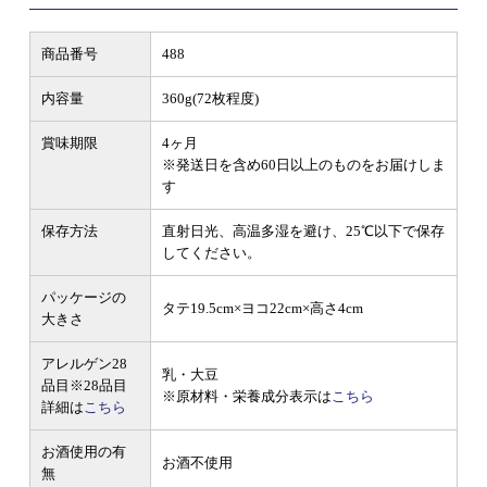
商品番号
488
内容量
360g(72枚程度)
賞味期限
4ヶ月
※発送日を含め60日以上のものをお届けしま
す
保存方法
直射日光、高温多湿を避け、25℃以下で保存
してください。
パッケージの
タテ19.5cm×ヨコ22cm×高さ4cm
大きさ
アレルゲン28
乳・大豆
品目
※28品目
※原材料・栄養成分表示は
こちら
詳細は
こちら
お酒使用の有
お酒不使用
無