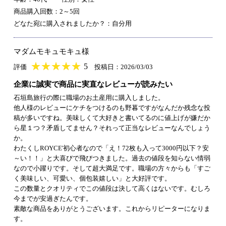
商品購入回数：2～5回
どなた宛に購入されましたか？：自分用
マダムモキュモキュ様
★
★★★★★
★
★
★
★
5
評価
投稿日：2026/03/03
企業に誠実で商品に実直なレビューが読みたい
石垣島旅行の際に職場のお土産用に購入しました。
他人様のレビューにケチをつけるのも野暮ですがなんだか残念な投
稿が多いですね。美味しくて大好きと書いてるのに値上げが嫌だか
ら星１つ？矛盾してません？それって正当なレビューなんでしょう
か。
わたくしROYCE'初心者なので「え！72枚も入って3000円以下？安
～い！！」と大喜びで飛びつきました。過去の値段を知らない情弱
なので小躍りです。そして超大満足です。職場の方々からも「すご
く美味しい、可愛い、個包装嬉しい」と大好評です。
この数量とクオリティでこの値段は決して高くはないです。むしろ
今までが安過ぎたんです。
素敵な商品をありがとうございます。これからリピーターになりま
す。