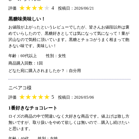
★
★★★★★
★
★
★
★
4
評価
投稿日：2026/06/21
黒糖味美味しい！
お値段が上がったというレビューでしたが、皆さんお値段以外は褒
めていらしたので、黒糖好きとしては気になって気になって！量が
沢山なので気軽に頂いています。黒糖とチョコがうまく相まって飽
きない味です。美味しい！
年齢：60代以上
性別：女性
商品購入回数：1回
どなた宛に購入されましたか？：自分用
ニベアコ様
★
★★★★★
★
★
★
★
5
評価
投稿日：2026/05/06
1番好きなチョコレート
ロイズの商品の中で間違いなく大好きな商品です。値上げは致し方
無いですが、取り扱いをやめて欲しくは無いので…購入し続けたい
と思います。
年齢：40代
性別：女性