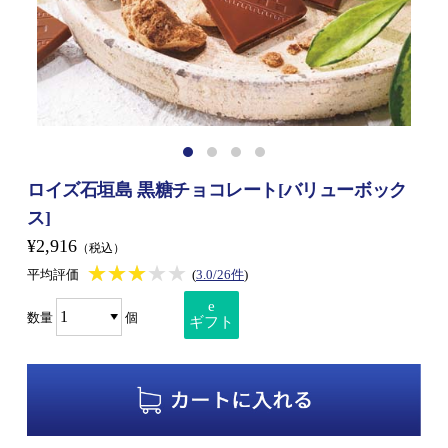
ロイズ石垣島 黒糖チョコレート[バリューボック
ス]
¥2,916
（税込）
★★★★★
★★★★★
平均評価
(
3.0/26件
)
e
数量
個
ギフト