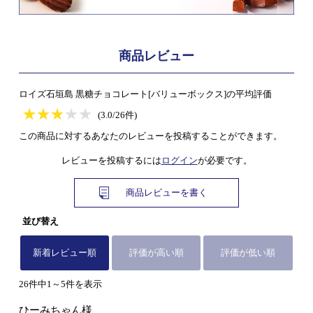
商品レビュー
ロイズ石垣島 黒糖チョコレート[バリューボックス]の平均評価
★
★★★★★
★
★
★
★
(3.0/26件)
この商品に対するあなたのレビューを投稿することができます。
レビューを投稿するには
ログイン
が必要です。
商品レビューを書く
並び替え
新着レビュー順
評価が高い順
評価が低い順
26件中1～5件を表示
ひーみちゃん様