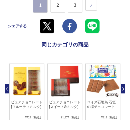
1
2
3
シェアする
同じカテゴリの商品
ィッ
ピュアチョコレート
ピュアチョコレート
ロイズ石垣島 石垣
プ
合
[フルーティミルク]
[スイート&ミルク]
の塩チョコレート
ネ]
税込）
¥729（税込）
¥1,377（税込）
¥918（税込）