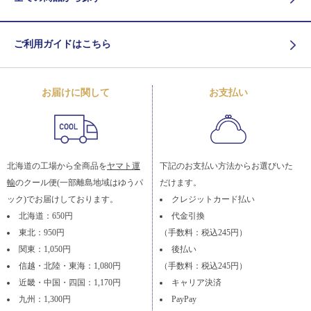
ご利用ガイドはこちら
お届けに関して
お支払い
北海道の工場から全商品を
ヤマト運
下記のお支払い方法からお選びいた
輸
のクール便(一部離島地域はゆうパ
だけます。
ック)でお届けしております。
クレジットカード払い
北海道：650円
代金引換
東北：950円
（手数料：税込245円）
関東：1,050円
後払い
信越・北陸・東海：1,080円
（手数料：税込245円）
近畿・中国・四国：1,170円
キャリア決済
九州：1,300円
PayPay