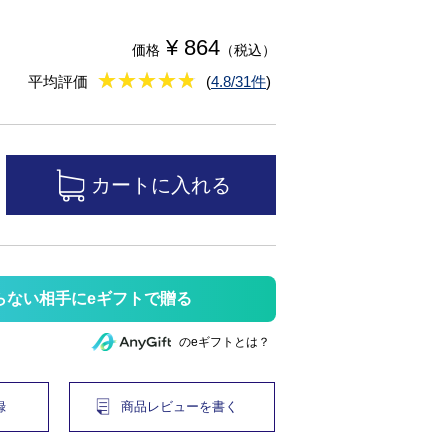
¥ 864
価格
（税込）
★
★★★★★
★
★
★
★
平均評価
(
4.8/31件
)
らない相手にeギフトで贈る
のeギフトとは？
録
商品レビューを書く