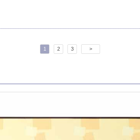
1
2
3
>