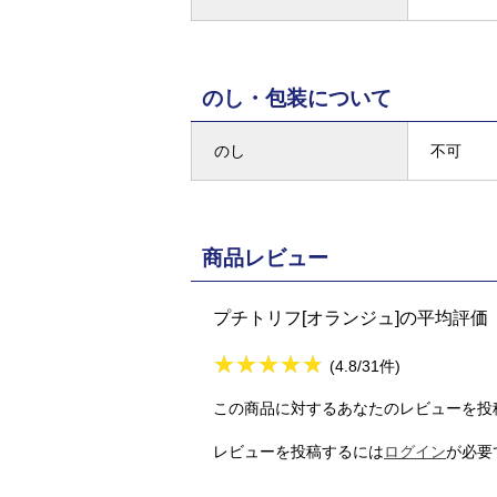
のし・包装について
のし
不可
商品レビュー
プチトリフ[オランジュ]の平均評価
★
★★★★★
★
★
★
★
(4.8/31件)
この商品に対するあなたのレビューを投
レビューを投稿するには
ログイン
が必要