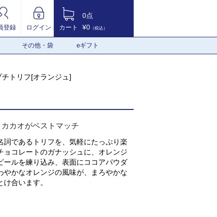
0点
¥0
員登録
ログイン
カート
（税込）
その他・袋
eギフト
プチトリフ[オランジュ]
とカカオがベストマッチ
名詞であるトリフを、気軽にたっぷり楽
チョコレートのガナッシュに、オレンジ
ピールを練り込み、表面にココアパウダ
わやかなオレンジの風味が、まろやかな
とけ合います。