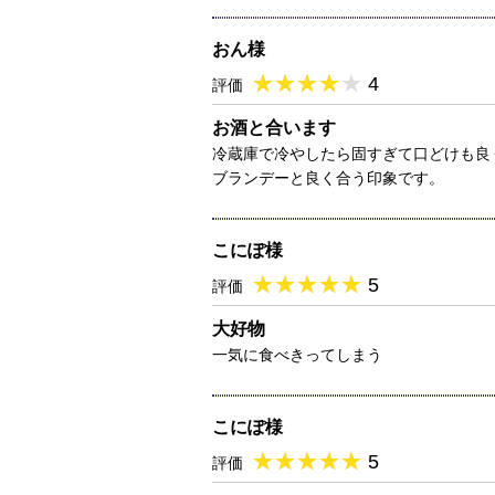
おん様
★
★★★★★
★
★
★
★
4
評価
お酒と合います
冷蔵庫で冷やしたら固すぎて口どけも良
ブランデーと良く合う印象です。
こにぽ様
★
★★★★★
★
★
★
★
5
評価
大好物
一気に食べきってしまう
こにぽ様
★
★★★★★
★
★
★
★
5
評価