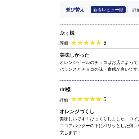
並び替え
新着レビュー順
評
ぷぅ様
★
★★★★★
★
★
★
★
5
評価
美味しかった
オレンジピールのチョコはお店によって
バランスとチョコの味・食感が良いです
riri様
★
★★★★★
★
★
★
★
5
評価
オレンジづくし
美味しいです！びっくりしました ロイ
ココアパウダーの下にパリッとした薄い
文します！