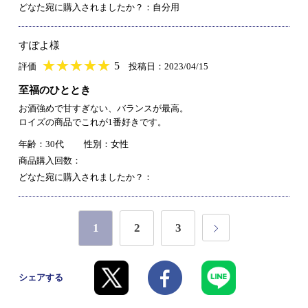
どなた宛に購入されましたか？：自分用
すぽよ様
★
★★★★★
★
★
★
★
5
評価
投稿日：2023/04/15
至福のひととき
お酒強めで甘すぎない、バランスが最高。
ロイズの商品でこれが1番好きです。
年齢：30代
性別：女性
商品購入回数：
どなた宛に購入されましたか？：
1
2
3
シェアする