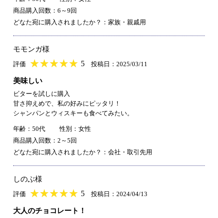
商品購入回数：6～9回
どなた宛に購入されましたか？：家族・親戚用
モモンガ様
★
★★★★★
★
★
★
★
5
評価
投稿日：2025/03/11
美味しい
ビターを試しに購入
甘さ抑えめで、私の好みにピッタリ！
シャンパンとウィスキーも食べてみたい。
年齢：50代
性別：女性
商品購入回数：2～5回
どなた宛に購入されましたか？：会社・取引先用
しのぶ様
★
★★★★★
★
★
★
★
5
評価
投稿日：2024/04/13
大人のチョコレート！