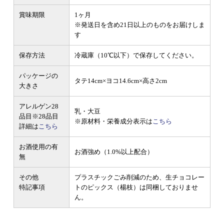
賞味期限
1ヶ月
※発送日を含め21日以上のものをお届けしま
す
保存方法
冷蔵庫（10℃以下）で保存してください。
パッケージの
タテ14cm×ヨコ14.6cm×高さ2cm
大きさ
アレルゲン28
乳・大豆
品目
※28品目
※原材料・栄養成分表示は
こちら
詳細は
こちら
お酒使用の有
お酒強め（1.0%以上配合）
無
その他
プラスチックごみ削減のため、生チョコレー
特記事項
トのピックス（楊枝）は同梱しておりませ
ん。