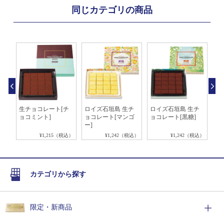
同じカテゴリの商品
抹
生チョコレート[チ
ロイズ石垣島 生チ
ロイズ石垣島 生チ
生
ョコミント]
ョコレート[マンゴ
ョコレート[黒糖]
イ
ー]
税込）
¥1,215（税込）
¥1,242（税込）
¥1,242（税込）
カテゴリから探す
限定・新商品