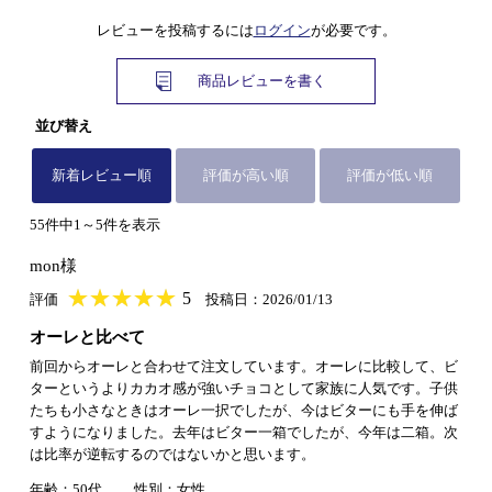
レビューを投稿するには
ログイン
が必要です。
商品レビューを書く
並び替え
新着レビュー順
評価が高い順
評価が低い順
55件中1～5件を表示
mon様
★
★★★★★
★
★
★
★
5
評価
投稿日：2026/01/13
オーレと比べて
前回からオーレと合わせて注文しています。オーレに比較して、ビ
ターというよりカカオ感が強いチョコとして家族に人気です。子供
たちも小さなときはオーレ一択でしたが、今はビターにも手を伸ば
すようになりました。去年はビター一箱でしたが、今年は二箱。次
は比率が逆転するのではないかと思います。
年齢：50代
性別：女性