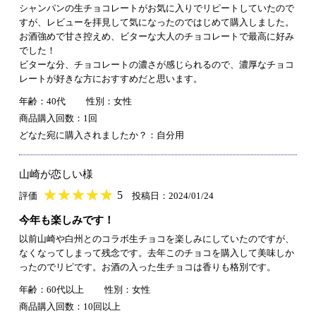
シャンパンの生チョコレートがお気に入りでリピートしていたので
すが、レビューを拝見して気になったのではじめて購入しました。
お酒強めで甘さ控えめ、ビターな大人のチョコレートで最高に好み
でした！
ビターな分、チョコレートの濃さが感じられるので、濃厚なチョコ
レートが好きな方におすすめだと思います。
年齢：40代
性別：女性
商品購入回数：1回
どなた宛に購入されましたか？：自分用
山崎が恋しい様
★
★★★★★
★
★
★
★
5
評価
投稿日：2024/01/24
今年も楽しみです！
以前山崎や白州とのコラボ生チョコを楽しみにしていたのですが、
なくなってしまって残念です。去年このチョコを購入して美味しか
ったのでリピです。お酒の入った生チョコは香りも格別です。
年齢：60代以上
性別：女性
商品購入回数：10回以上