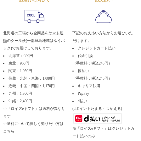
北海道の工場から全商品を
ヤマト運
下記のお支払い方法からお選びいた
輸
のクール便(一部離島地域はゆうパ
だけます。
ック)でお届けしております。
クレジットカード払い
北海道：650円
代金引換
東北：950円
（手数料：税込245円）
関東：1,050円
後払い
信越・北陸・東海：1,080円
（手数料：税込245円）
近畿・中国・四国：1,170円
キャリア決済
九州：1,300円
PayPay
沖縄：2,400円
d払い
※「ロイズeギフト」は送料が異なり
(dポイントたまる・つかえる)
ます
※送料について詳しく知りたい方は
※「ロイズeギフト」はクレジットカ
こちら
ード払いのみ