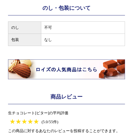
のし・包装について
のし
不可
包装
なし
商品レビュー
生チョコレート[ビター]の平均評価
★
★★★★★
★
★
★
★
(5.0/55件)
この商品に対するあなたのレビューを投稿することができます。