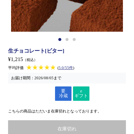
生チョコレート[ビター]
¥1,215
（税込）
★★★★★
★★★★★
平均評価
(
5.0/55件
)
お届け期間：
2026/08/05まで
要
e
冷蔵
ギフト
こちらの商品はただいま在庫切れとなっております。
在庫切れ